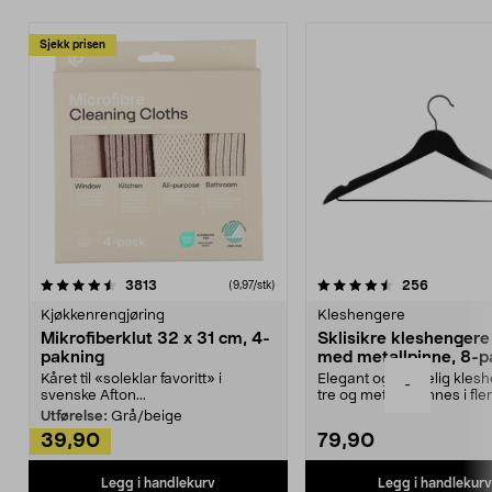
Sjekk prisen
4.5av 5 stjerner
anmeldelser
4.5av 5 stjerner
anmeldels
3813
256
(9,97/stk)
Kjøkkenrengjøring
Kleshengere
Mikrofiberklut 32 x 31 cm, 4-
Sklisikre kleshengere 
pakning
med metallpinne, 8-p
Kåret til «soleklar favoritt» i
Elegant og skikkelig kles
-
svenske Afton...
tre og metall – finnes i fle
Kleshe...
Utførelse:
Grå/beige
39,90
79,90
Legg i handlekurv
Legg i handlekurv