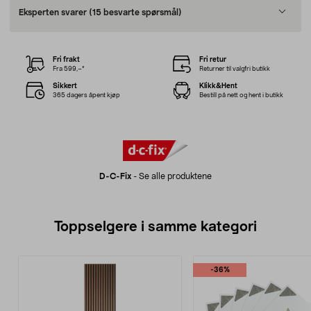
Eksperten svarer
(15 besvarte spørsmål)
Fri frakt
Fri retur
Fra 599,–*
Returner til valgfri butikk
Sikkert
Klikk&Hent
365 dagers åpent kjøp
Bestill på nett og hent i butikk
D-C-Fix
-
Se alle produktene
Toppselgere i samme kategori
-36%