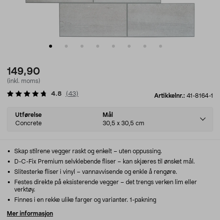
149,90
(inkl. moms)
4.8
(
43
)
Artikkelnr.:
41-8164-1
Select
Utførelse
Mål
variant
Concrete
30,5 x 30,5 cm
Skap stilrene vegger raskt og enkelt – uten oppussing.
D-C-Fix Premium selvklebende fliser – kan skjæres til ønsket mål.
Slitesterke fliser i vinyl – vannavvisende og enkle å rengøre.
Festes direkte på eksisterende vegger – det trengs verken lim eller
verktøy.
Finnes i en rekke ulike farger og varianter. 1-pakning
Mer informasjon