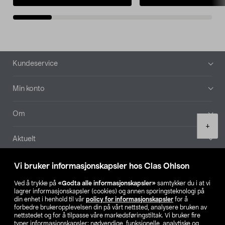
Bunntekst
Kundeservice
Min konto
Om
Product
+
quantity
Aktuelt
Våre selskaper
Vi bruker informasjonskapsler hos Clas Ohlson
Ved å trykke på
«Godta alle informasjonskapsler»
samtykker du i at vi
Finn din butikk
lagrer informasjonskapsler (cookies) og annen sporingsteknologi på
din enhet i henhold til vår
policy for informasjonskapsler
for å
forbedre brukeropplevelsen din på vårt nettsted, analysere bruken av
SE
NO
FI
nettstedet og for å tilpasse våre markedsføringstiltak. Vi bruker fire
typer informasjonskapsler: nødvendige, funksjonelle, analytiske og