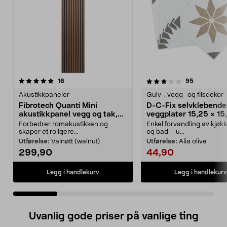
3.5 av 5 stjerner
anmeldelser
5.0 av 5 stjerner
anmeldelse
16
95
Akustikkpaneler
Gulv-, vegg- og flisdekor
Fibrotech Quanti Mini
D-C-Fix selvklebende
akustikkpanel vegg og tak,
veggplater 15,25 × 15
2-pakning
6-pakning
Forbedrer romakustikken og
Enkel forvandling av kjøk
skaper et roligere...
og bad – u...
Utførelse:
Valnøtt (walnut)
Utførelse:
Alia olive
299,90
44,90
Legg i handlekurv
Legg i handlekurv
Uvanlig gode priser på vanlige ting