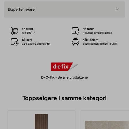
Eksperten svarer
Fri frakt
Fri retur
Fra 599,–*
Returner til valgfri butikk
Sikkert
Klikk&Hent
365 dagers åpent kjøp
Bestill på nett og hent i butikk
D-C-Fix
-
Se alle produktene
Toppselgere i samme kategori