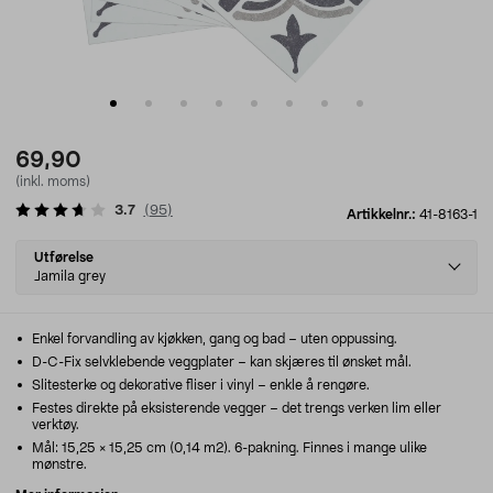
69,90
(inkl. moms)
3.7
(
95
)
Artikkelnr.:
41-8163-1
Select
Utførelse
variant
Jamila grey
Enkel forvandling av kjøkken, gang og bad – uten oppussing.
D-C-Fix selvklebende veggplater – kan skjæres til ønsket mål.
Slitesterke og dekorative fliser i vinyl – enkle å rengøre.
Festes direkte på eksisterende vegger – det trengs verken lim eller
verktøy.
Mål: 15,25 × 15,25 cm (0,14 m2). 6-pakning. Finnes i mange ulike
mønstre.