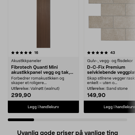
5.0 av 5 stjerner
anmeldelser
5.0 av 5 stjerner
anmeldelse
16
43
Akustikkpaneler
Gulv-, vegg- og flisdekor
Fibrotech Quanti Mini
D-C-Fix Premium
akustikkpanel vegg og tak,
selvklebende veggplat
2-pakning
pakning
Forbedrer romakustikken og
Skap stilrene vegger rask
skaper et roligere...
enkelt – uten o...
Utførelse:
Valnøtt (walnut)
Utførelse:
Sand stone
299,90
149,90
Legg i handlekurv
Legg i handlekurv
Uvanlig gode priser på vanlige ting