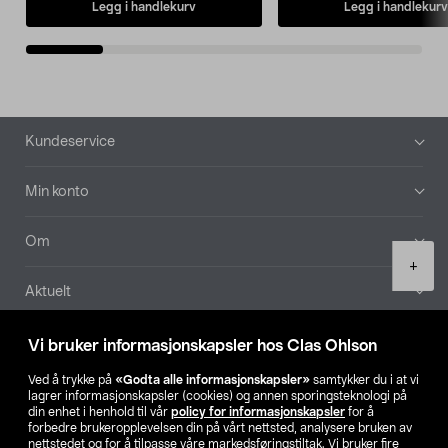
Legg i handlekurv
Legg i handlekurv
Bunntekst
Kundeservice
Min konto
Om
Product
+
quantity
Aktuelt
Våre selskaper
Vi bruker informasjonskapsler hos Clas Ohlson
Ved å trykke på
«Godta alle informasjonskapsler»
samtykker du i at vi
Finn din butikk
lagrer informasjonskapsler (cookies) og annen sporingsteknologi på
din enhet i henhold til vår
policy for informasjonskapsler
for å
forbedre brukeropplevelsen din på vårt nettsted, analysere bruken av
SE
NO
FI
nettstedet og for å tilpasse våre markedsføringstiltak. Vi bruker fire