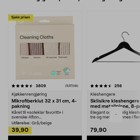
Sjekk prisen
4.5av 5 stjerner
anmeldelser
4.5av 5 stjerner
anmeldels
3809
256
(9,97/stk)
Kjøkkenrengjøring
Kleshengere
Mikrofiberklut 32 x 31 cm, 4-
Sklisikre kleshengere 
pakning
med metallpinne, 8-p
Kåret til «soleklar favoritt» i
Elegant og skikkelig kles
-
svenske Afton...
tre og metall – finnes i fle
Kleshe...
Utførelse:
Grå/beige
39,90
79,90