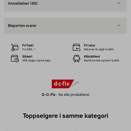
Anmeldelser
(86)
Eksperten svarer
Fri frakt
Fri retur
Fra 599,–*
Returner til valgfri butikk
Sikkert
Klikk&Hent
365 dagers åpent kjøp
Bestill på nett og hent i butikk
D-C-Fix
-
Se alle produktene
Toppselgere i samme kategori