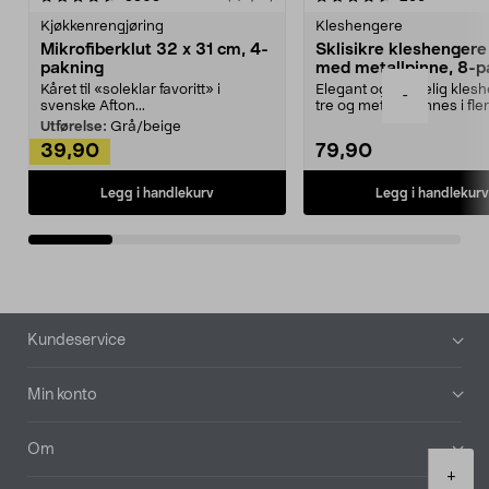
Kjøkkenrengjøring
Kleshengere
Mikrofiberklut 32 x 31 cm, 4-
Sklisikre kleshengere 
pakning
med metallpinne, 8-p
Kåret til «soleklar favoritt» i
Elegant og skikkelig kles
-
svenske Afton...
tre og metall – finnes i fle
Kleshe...
Utførelse:
Grå/beige
39,90
79,90
Legg i handlekurv
Legg i handlekurv
Bunntekst
Kundeservice
Min konto
Om
Product
+
quantity