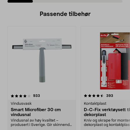
Passende tilbehør
4.5av 5 stjerner
anmeldelser
4.5av 5 stjerner
anmeldels
933
393
Vindusvask
Kontaktplast
Smart Microfiber 30 cm
D-C-Fix verktøysett tl
vindusnal
dekorplast
Vindusnal av høy kvalitet –
Kniv og skrape for monter
produsert i Sverige. Gir skinnende
dekorplast og kontaktplast
rene vinduer, hel...
Brytebladkniv for å ...