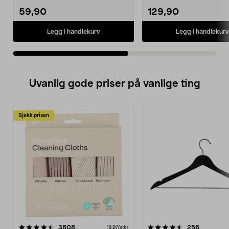
59,90
129,90
Legg i handlekurv
Legg i handlekurv
Uvanlig gode priser på vanlige ting
Sjekk prisen
4.5av 5 stjerner
anmeldelser
4.5av 5 stjerner
anmeldels
3808
256
(9,97/stk)