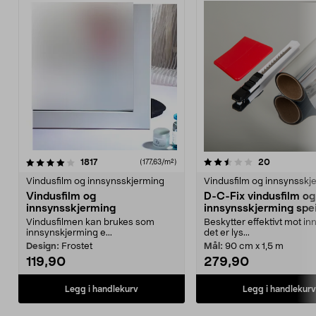
2.5 av 5 stjerner
anmeldelser
2.5 av 5 stjerner
anmeldelse
1817
20
(177,63/m²)
Vindusfilm og innsynsskjerming
Vindusfilm og innsynsskj
Vindusfilm og
D-C-Fix vindusfilm og
innsynsskjerming
innsynsskjerming spei
Vindusfilmen kan brukes som
Beskytter effektivt mot in
innsynskjerming e...
det er lys...
Design:
Frostet
Mål:
90 cm x 1,5 m
119,90
279,90
Legg i handlekurv
Legg i handlekurv