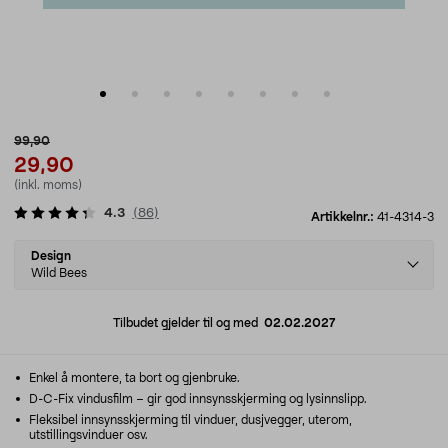
99,90
29,90
(inkl. moms)
4.3
(
86
)
Artikkelnr.:
41-4314-3
Select
Design
variant
Wild Bees
Tilbudet gjelder til og med
02.02.2027
Enkel å montere, ta bort og gjenbruke.
D-C-Fix vindusfilm – gir god innsynsskjerming og lysinnslipp.
Fleksibel innsynsskjerming til vinduer, dusjvegger, uterom,
utstillingsvinduer osv.