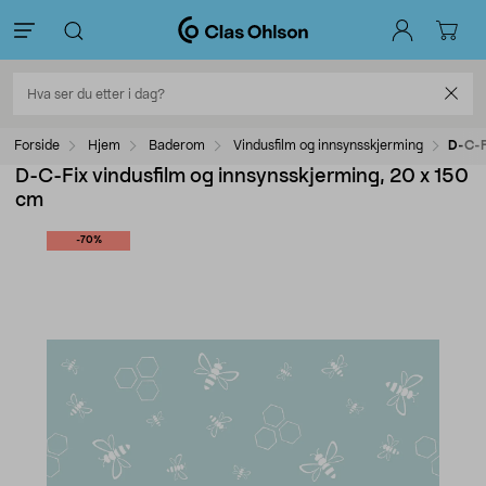
Forside
Hjem
Baderom
Vindusfilm og innsynsskjerming
D-C-F
D-C-Fix vindusfilm og innsynsskjerming, 20 x 150
cm
-70%