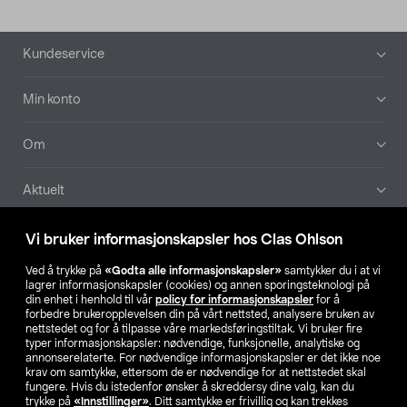
Bunntekst
Kundeservice
Min konto
Om
Aktuelt
Våre selskaper
Vi bruker informasjonskapsler hos Clas Ohlson
Ved å trykke på
«Godta alle informasjonskapsler»
samtykker du i at vi
Finn din butikk
lagrer informasjonskapsler (cookies) og annen sporingsteknologi på
din enhet i henhold til vår
policy for informasjonskapsler
for å
forbedre brukeropplevelsen din på vårt nettsted, analysere bruken av
SE
NO
FI
nettstedet og for å tilpasse våre markedsføringstiltak. Vi bruker fire
typer informasjonskapsler: nødvendige, funksjonelle, analytiske og
annonserelaterte. For nødvendige informasjonskapsler er det ikke noe
krav om samtykke, ettersom de er nødvendige for at nettstedet skal
fungere. Hvis du istedenfor ønsker å skreddersy dine valg, kan du
trykke på
«Innstillinger»
. Ditt samtykke er frivillig og kan trekkes