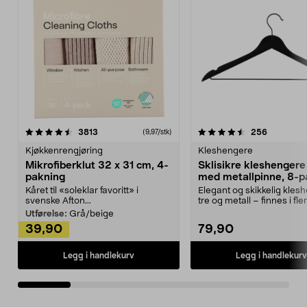
4.5av 5 stjerner
anmeldelser
4.5av 5 stjerner
anmeldels
3813
256
(9,97/stk)
Kjøkkenrengjøring
Kleshengere
Mikrofiberklut 32 x 31 cm, 4-
Sklisikre kleshengere 
pakning
med metallpinne, 8-p
Kåret til «soleklar favoritt» i
Elegant og skikkelig kles
svenske Afton...
tre og metall – finnes i fle
Kleshe...
Utførelse:
Grå/beige
39,90
79,90
Legg i handlekurv
Legg i handlekurv