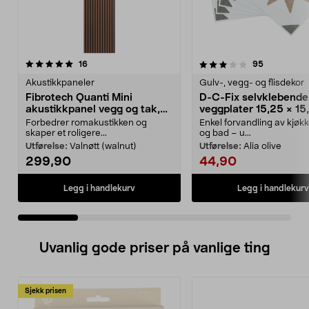
3.5 av 5 stjerner
anmeldelser
5.0 av 5 stjerner
anmeldelse
16
95
Akustikkpaneler
Gulv-, vegg- og flisdekor
Fibrotech Quanti Mini
D-C-Fix selvklebende
akustikkpanel vegg og tak,
veggplater 15,25 × 15
2-pakning
6-pakning
Forbedrer romakustikken og
Enkel forvandling av kjøk
skaper et roligere...
og bad – u...
Utførelse:
Valnøtt (walnut)
Utførelse:
Alia olive
299,90
44,90
Legg i handlekurv
Legg i handlekurv
Uvanlig gode priser på vanlige ting
Sjekk prisen