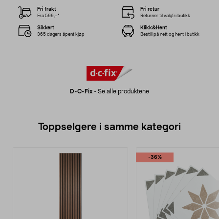
Fri frakt
Fri retur
Fra 599,–*
Returner til valgfri butikk
Sikkert
Klikk&Hent
365 dagers åpent kjøp
Bestill på nett og hent i butikk
D-C-Fix
-
Se alle produktene
Toppselgere i samme kategori
-36%