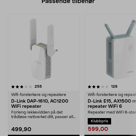
Passende tilbehør
3.0av 5 stjerner
anmeldelser
4.5av 5 stjerner
anmeldels
255
126
Wifi-forsterkere og repeatere
Wifi-forsterkere og repea
D-Link DAP-1610, AC1200
D-Link E15, AX1500 
WiFi repeater
repeater WiFi 6
Forleng rekkevidden på det
Repeater med WiFi 6-sta
trådløse nettverket ditt, passer alle
opptil 1500 Mb/s
Klubbpris
routere. D-Link...
filoverføringshastighet. D-
599,00
499,90