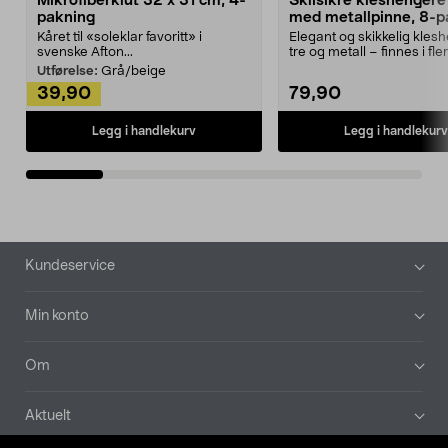
Mikrofiberklut 32 x 31 cm, 4-
Sklisikre kleshengere 
pakning
med metallpinne, 8-p
Kåret til «soleklar favoritt» i
Elegant og skikkelig kles
svenske Afton...
tre og metall – finnes i fle
Kleshe...
Utførelse:
Grå/beige
39,90
79,90
Legg i handlekurv
Legg i handlekurv
Bunntekst
Kundeservice
Min konto
Om
Aktuelt