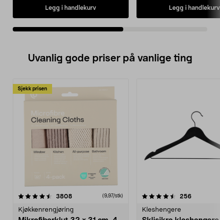
Legg i handlekurv
Legg i handlekurv
Uvanlig gode priser på vanlige ting
Sjekk prisen
4.5av 5 stjerner
anmeldelser
4.5av 5 stjerner
anmeldels
3808
256
(9,97/stk)
Kjøkkenrengjøring
Kleshengere