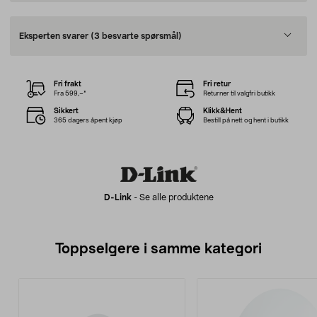
Eksperten svarer
(3 besvarte spørsmål)
Fri frakt
Fri retur
Fra 599,–*
Returner til valgfri butikk
Sikkert
Klikk&Hent
365 dagers åpent kjøp
Bestill på nett og hent i butikk
D-Link
-
Se alle produktene
Toppselgere i samme kategori