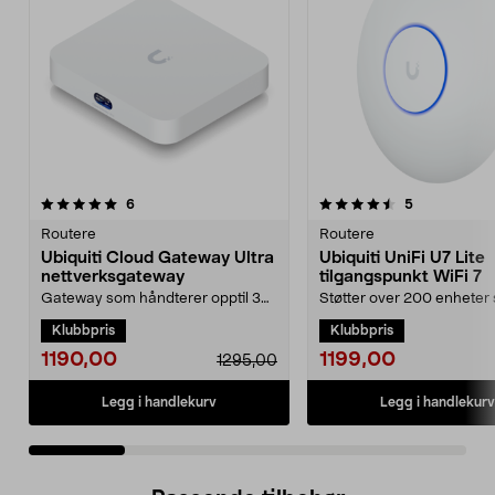
4.5 av 5 stjerner
anmeldelser
4.5 av 5 stjerner
anmeldelser
6
5
Routere
Routere
Ubiquiti Cloud Gateway Ultra
Ubiquiti UniFi U7 Lite
nettverksgateway
tilgangspunkt WiFi 7
Gateway som håndterer opptil 30
Støtter over 200 enheter
UniFi-enheter og 300 klienter.
og dekker opptil 115 m2. U
Klubbpris
Klubbpris
Ubiquiti Cloud Ga...
UniFi U7 Lit...
1190,00
1199,00
1295,00
Legg i handlekurv
Legg i handlekurv