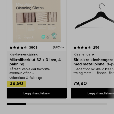
4.5av 5 stjerner
anmeldelser
4.5av 5 stjerner
anmeldels
3809
256
(9,97/stk)
Kjøkkenrengjøring
Kleshengere
Mikrofiberklut 32 x 31 cm, 4-
Sklisikre kleshengere 
pakning
med metallpinne, 8-p
Kåret til «soleklar favoritt» i
Elegant og skikkelig kles
svenske Afton...
tre og metall – finnes i fle
Kleshe...
Utførelse:
Grå/beige
39,90
79,90
Legg i handlekurv
Legg i handlekurv