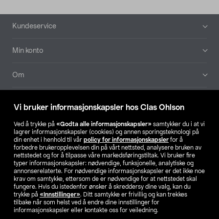
Bunntekst
Kundeservice
Min konto
Om
Aktuelt
Vi bruker informasjonskapsler hos Clas Ohlson
Våre selskaper
Ved å trykke på
«Godta alle informasjonskapsler»
samtykker du i at vi
lagrer informasjonskapsler (cookies) og annen sporingsteknologi på
din enhet i henhold til vår
policy for informasjonskapsler
for å
Finn din butikk
forbedre brukeropplevelsen din på vårt nettsted, analysere bruken av
nettstedet og for å tilpasse våre markedsføringstiltak. Vi bruker fire
typer informasjonskapsler: nødvendige, funksjonelle, analytiske og
annonserelaterte. For nødvendige informasjonskapsler er det ikke noe
SE
NO
FI
krav om samtykke, ettersom de er nødvendige for at nettstedet skal
fungere. Hvis du istedenfor ønsker å skreddersy dine valg, kan du
trykke på
«Innstillinger»
. Ditt samtykke er frivillig og kan trekkes
tilbake når som helst ved å endre dine innstillinger for
informasjonskapsler eller kontakte oss for veiledning.