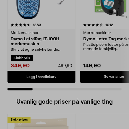
4.5 av 5 stjerner
anmeldelser
4.5 av 5 stjerner
anmeldel
1383
1012
Merkemaskiner
Merkemaskiner
Dymo LetraTag LT-100H
Dymo Letra Tag merk
merkemaskin
Plastteip som fester på e
mengde forskjellig...
Skriv ut egne selvheftende
etiketter. Til merking av hyller,
Klubbpris
skuffer etc. Forhån...
349,90
149,90
499,90
Se varianter
Legg i handlekurv
Uvanlig gode priser på vanlige ting
Sjekk prisen