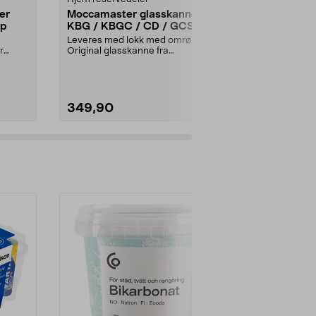
er
Moccamaster glasskanne
Batteri 14,
pp
KBG / KBGC / CD / GCS,
Roborock
1,25 liter
S5/S6/S7/
Leveres med lokk med omrører.
Li-ion-batteri
r
Original glasskanne fra
Roborock
Moccamaster. Forlenger liv...
robotstøvsu
MaxS6S6 MaxS
349,90
599,00