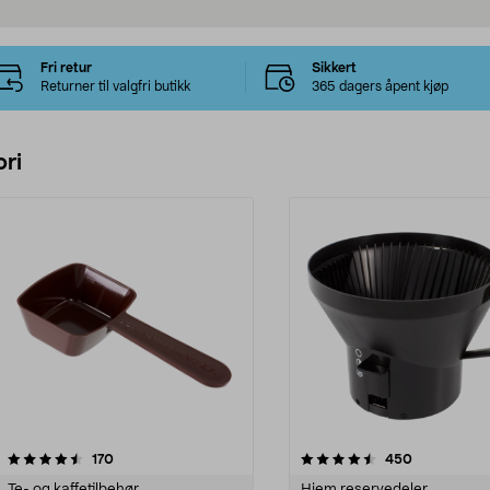
Fri retur
Sikkert
Returner til valgfri butikk
365 dagers åpent kjøp
ri
4.5 av 5 stjerner
anmeldelser
4.5 av 5 stjerner
anmeldelser
170
450
Te- og kaffetilbehør
Hjem reservedeler