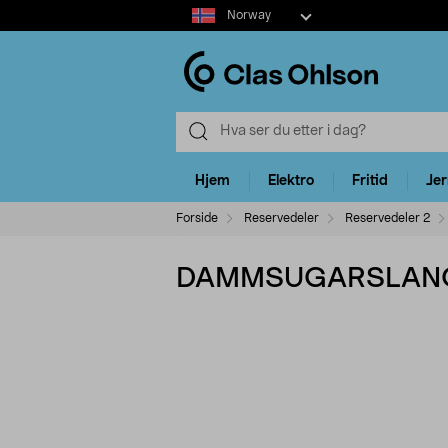
Select
Norway
market
Hjem
Elektro
Fritid
Je
Forside
Reservedeler
Reservedeler 2
DAMMSUGARSLANG