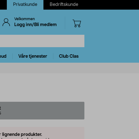
Privatkunde
Bedriftskunde
Velkommen
Logg inn/Bli medlem
bud
Våre tjenester
Club Clas
t
5
er
lignende produkter.