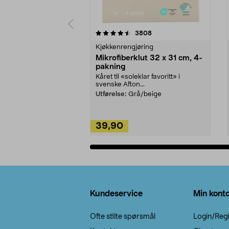
5av 5 stjerner
4.5av 5 stjerner
anmeldelser
3808
Kjøkkenrengjøring
Mikrofiberklut 32 x 31 cm, 4-
pakning
Kåret til «soleklar favoritt» i
svenske Afton...
Utførelse:
Grå/beige
39,90
Legg i handlekurv
Bunntekst
Kundeservice
Min kont
Ofte stilte spørsmål
Login/Regi