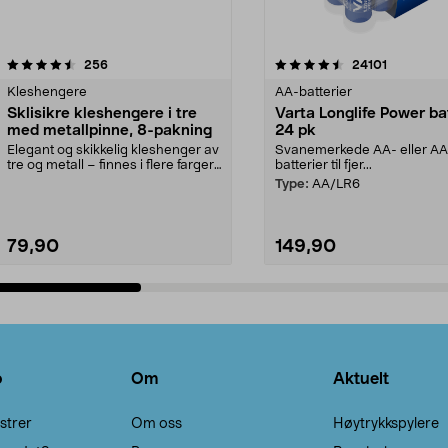
4.5av 5 stjerner
anmeldelser
4.5av 5 stjerner
anmeldels
256
24101
Kleshengere
AA-batterier
Sklisikre kleshengere i tre
Varta Longlife Power ba
med metallpinne, 8-pakning
24 pk
Elegant og skikkelig kleshenger av
Svanemerkede AA- eller A
tre og metall – finnes i flere farger.
batterier til fjer...
Kleshe...
Type:
AA/LR6
79,90
149,90
Legg i handlekurv
Legg i handlekurv
o
Om
Aktuelt
strer
Om oss
Høytrykkspylere