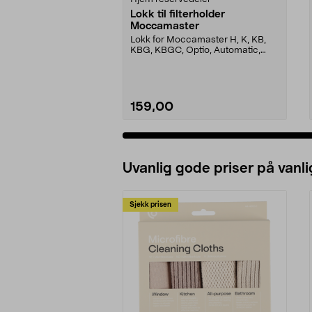
Lokk til filterholder
Moccamaster
Lokk for Moccamaster H, K, KB,
KBG, KBGC, Optio, Automatic,
Automatic S, Manual ...
159,00
Uvanlig gode priser på vanli
Sjekk prisen