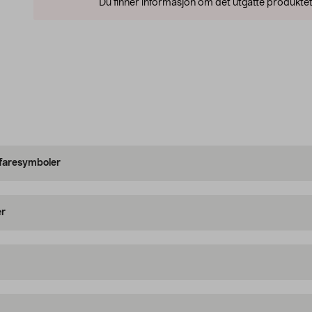
Du finner informasjon om det utgåtte produktet
 faresymboler
er