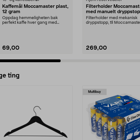
Kaffemål Moccamaster plast,
Filterholder Moccamast
12 gram
med manuelt dryppsto
Oppdag hemmeligheten bak
Filterholder med mekanisk
perfekt kaffe hver gang med
dryppstopp, til Moccamaste
denne eksklusive målesskjee...
kaffetrakter. Passer model...
69,00
269,00
ge ting
Multibuy