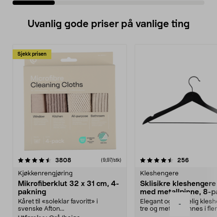
Uvanlig gode priser på vanlige ting
Sjekk prisen
4.5av 5 stjerner
anmeldelser
4.5av 5 stjerner
anmeldels
3808
256
(9,97/stk)
Kjøkkenrengjøring
Kleshengere
Mikrofiberklut 32 x 31 cm, 4-
Sklisikre kleshengere 
pakning
med metallpinne, 8-p
Kåret til «soleklar favoritt» i
Elegant og skikkelig kles
-
svenske Afton...
tre og metall – finnes i fle
Kleshe...