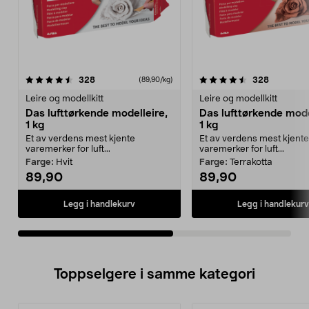
4.5av 5 stjerner
anmeldelser
5.0av 5 stjerner
anmeldels
328
328
(89,90/kg)
Leire og modellkitt
Leire og modellkitt
Das lufttørkende modelleire,
Das lufttørkende mode
1 kg
1 kg
Et av verdens mest kjente
Et av verdens mest kjente
varemerker for luft...
varemerker for luft...
Farge:
Hvit
Farge:
Terrakotta
89,90
89,90
Legg i handlekurv
Legg i handlekurv
Toppselgere i samme kategori