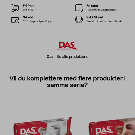
Fri frakt
Fri retur
Fra 599,–*
Returner til valgfri butikk
Sikkert
Klikk&Hent
365 dagers åpent kjøp
Bestill på nett og hent i butikk
Das
-
Se alle produktene
Vil du komplettere med flere produkter i
samme serie?