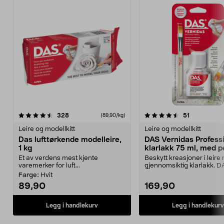
4.5 av 5 stjerner
anmeldelser
4.5 av 5 stjerner
anmeldelse
328
51
(89,90/kg)
Leire og modellkitt
Leire og modellkitt
Das lufttørkende modelleire,
DAS Vernidas Profess
1 kg
klarlakk 75 ml, med p
Et av verdens mest kjente
Beskytt kreasjoner i leir
varemerker for luft...
gjennomsiktig klarlakk. 
Vernidas Professio...
Farge:
Hvit
89,90
169,90
Legg i handlekurv
Legg i handlekurv