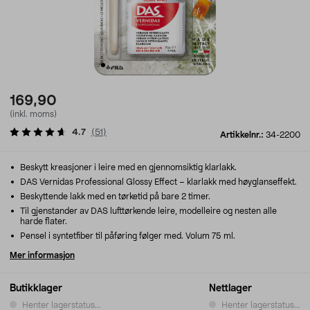
169,90
(inkl. moms)
4.7
(
51
)
Artikkelnr.:
34-2200
Beskytt kreasjoner i leire med en gjennomsiktig klarlakk.
DAS Vernidas Professional Glossy Effect – klarlakk med høyglanseffekt.
Beskyttende lakk med en tørketid på bare 2 timer.
Til gjenstander av DAS lufttørkende leire, modelleire og nesten alle
harde flater.
Pensel i syntetfiber til påføring følger med. Volum 75 ml.
Mer informasjon
Butikklager
Nettlager
Henter lagerstatus...
Henter lagerstatus...