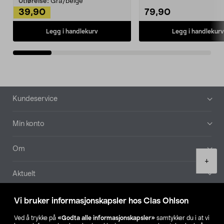
Utførelse:
Grå/beige
39,90
79,90
Legg i handlekurv
Legg i handlekurv
Bunntekst
Kundeservice
Min konto
Om
Product
+
quantity
Aktuelt
Våre selskaper
Vi bruker informasjonskapsler hos Clas Ohlson
Ved å trykke på
«Godta alle informasjonskapsler»
samtykker du i at vi
Finn din butikk