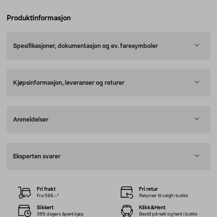
Produktinformasjon
Spesifikasjoner, dokumentasjon og ev. faresymboler
Kjøpsinformasjon, leveranser og returer
Anmeldelser
Eksperten svarer
Fri frakt
Fri retur
Fra 599,–*
Returner til valgfri butikk
Sikkert
Klikk&Hent
365 dagers åpent kjøp
Bestill på nett og hent i butikk