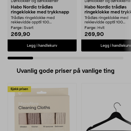
Dørklokker og dørkikkerter
Dørklokker og dørkikkerte
Habo Nordic trådløs
Habo Nordic trådløs
ringeklokke med trykknapp
ringeklokke med try
Trådløs ringeklokke med
Trådløs ringeklokke med
rekkevidde opptil 100...
rekkevidde opptil 100...
Farge:
Svart
Farge:
Hvit
269,90
269,90
Legg i handlekurv
Legg i handlekurv
Uvanlig gode priser på vanlige ting
Sjekk prisen