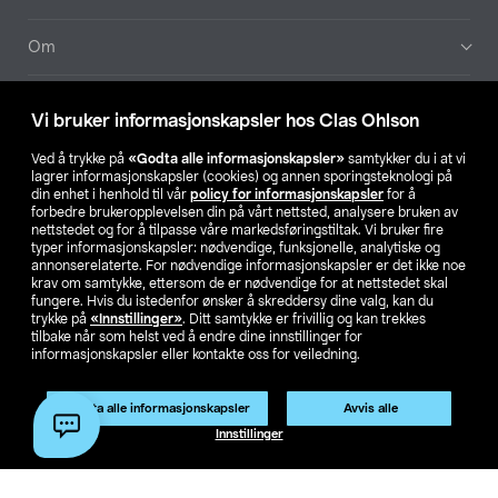
Om
Aktuelt
Vi bruker informasjonskapsler hos Clas Ohlson
Våre selskaper
Ved å trykke på
«Godta alle informasjonskapsler»
samtykker du i at vi
lagrer informasjonskapsler (cookies) og annen sporingsteknologi på
din enhet i henhold til vår
policy for informasjonskapsler
for å
Finn din butikk
forbedre brukeropplevelsen din på vårt nettsted, analysere bruken av
nettstedet og for å tilpasse våre markedsføringstiltak. Vi bruker fire
typer informasjonskapsler: nødvendige, funksjonelle, analytiske og
annonserelaterte. For nødvendige informasjonskapsler er det ikke noe
SE
NO
FI
krav om samtykke, ettersom de er nødvendige for at nettstedet skal
fungere. Hvis du istedenfor ønsker å skreddersy dine valg, kan du
trykke på
«Innstillinger»
. Ditt samtykke er frivillig og kan trekkes
tilbake når som helst ved å endre dine innstillinger for
informasjonskapsler eller kontakte oss for veiledning.
Produktet har utgått
Godta alle informasjonskapsler
Avvis alle
Privacy statement
Medlemsvilkår
Kjøpsvilkår
For bedrifter
Artikkelnr.:
56-2055
Innstillinger
Endre til priser ekskl. moms