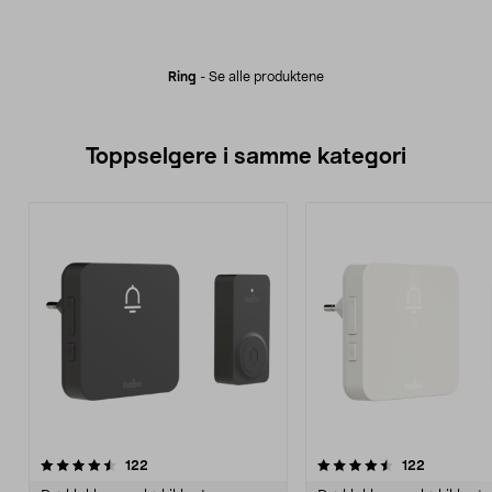
Ring
-
Se alle produktene
Toppselgere i samme kategori
4.5 av 5 stjerner
anmeldelser
4.0 av 5 stjerner
anmeldels
122
122