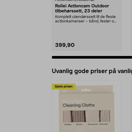
Rollei Actioncam Outdoor
tilbehørssett, 23 deler
Komplett utendørssett til de fleste
actionkameraer – bånd, fester og
selfiestang...
399,90
Uvanlig gode priser på vanli
Sjekk prisen