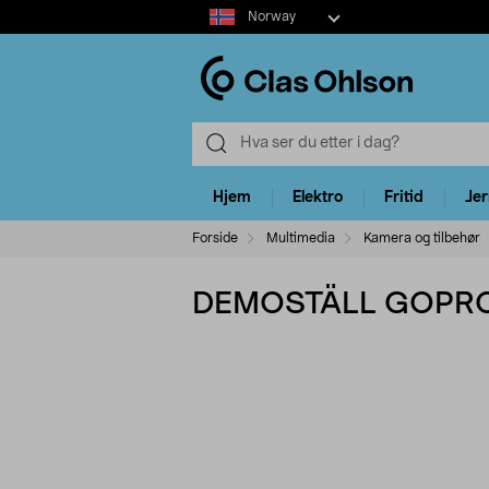
Select
Norway
market
Hjem
Elektro
Fritid
Je
Forside
Multimedia
Kamera og tilbehør
DEMOSTÄLL GOPR