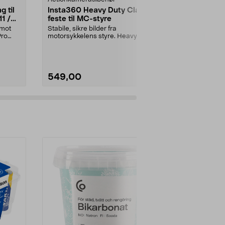
g til
Insta360 Heavy Duty Clamp
Insta360 2-
1 /
feste til MC-styre
stativ
 mot
Stabile, sikre bilder fra
Med Insta360 
Pro
motorsykkelens styre. Heavy Duty
Selfie Stick +
Clamp-feste med kraft...
veksle mellom 
549,00
349,90