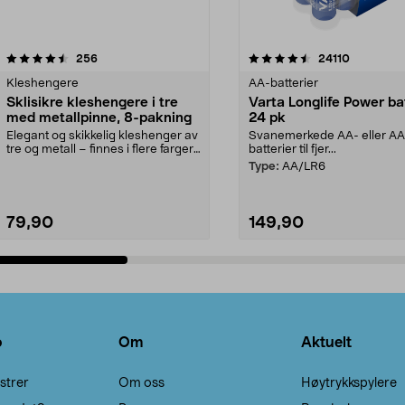
4.5av 5 stjerner
anmeldelser
4.5av 5 stjerner
anmeldels
256
24110
Kleshengere
AA-batterier
Sklisikre kleshengere i tre
Varta Longlife Power ba
med metallpinne, 8-pakning
24 pk
Elegant og skikkelig kleshenger av
Svanemerkede AA- eller A
tre og metall – finnes i flere farger.
batterier til fjer...
Kleshe...
Type:
AA/LR6
79,90
149,90
Legg i handlekurv
Legg i handlekurv
o
Om
Aktuelt
strer
Om oss
Høytrykkspylere