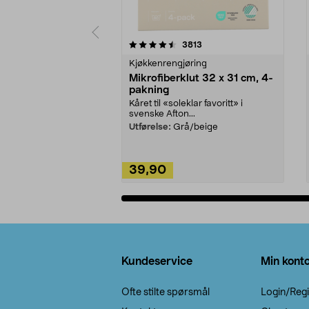
5av 5 stjerner
4.5av 5 stjerner
anmeldelser
3813
Kjøkkenrengjøring
Mikrofiberklut 32 x 31 cm, 4-
pakning
Kåret til «soleklar favoritt» i
svenske Afton...
Utførelse:
Grå/beige
39,90
Legg i handlekurv
Bunntekst
Kundeservice
Min kont
Ofte stilte spørsmål
Login/Regi