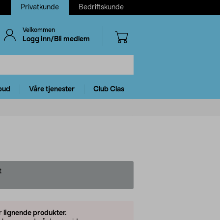
Privatkunde
Bedriftskunde
Velkommen
Logg inn/Bli medlem
bud
Våre tjenester
Club Clas
t
er
lignende produkter.