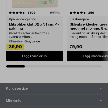
4.5av 5 stjerner
anmeldelser
4.5av 5 stjerner
anmeldels
3809
256
(9,97/stk)
Kjøkkenrengjøring
Kleshengere
Mikrofiberklut 32 x 31 cm, 4-
Sklisikre kleshengere 
pakning
med metallpinne, 8-p
Kåret til «soleklar favoritt» i
Elegant og skikkelig kles
svenske Afton...
tre og metall – finnes i fle
Kleshe...
Utførelse:
Grå/beige
39,90
79,90
Legg i handlekurv
Legg i handlekurv
Bunntekst
Kundeservice
Min konto