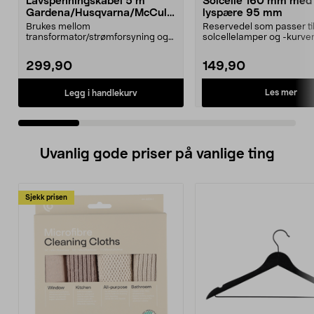
Lavspenningskabel 5 m
Solcelle 160 mm med
Gardena/Husqvarna/McCullo
lyspære 95 mm
ch/Flymo
Brukes mellom
Reservedel som passer til
transformator/strømforsyning og
solcellelamper og -kurver
ladestasjon.Til bl.a. robotgresskl...
Northlight. Solcel...
299,90
149,90
Les mer
Legg i handlekurv
Uvanlig gode priser på vanlige ting
Sjekk prisen