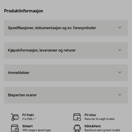
Produktinformasjon
Spesifikasjoner, dokumentasjon og ev. faresymboler
Kjøpsinformasjon, leveranser og returer
Anmeldelser
Eksperten svarer
Fri frakt
Fri retur
Fra 599,–*
Returner til valgfri butikk
Sikkert
Klikk&Hent
365 dagers åpent kjøp
Bestill på nett og hent i butikk