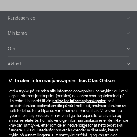
Bunntekst
Kundeservice
Min konto
Om
Aktuelt
Våre selskaper
Vi bruker informasjonskapsler hos Clas Ohlson
Ved å trykke på
«Godta alle informasjonskapsler»
samtykker du i at vi
Finn din butikk
lagrer informasjonskapsler (cookies) og annen sporingsteknologi på
din enhet i henhold til vår
policy for informasjonskapsler
for å
forbedre brukeropplevelsen din på vårt nettsted, analysere bruken av
SE
NO
FI
nettstedet og for å tilpasse våre markedsføringstiltak. Vi bruker fire
typer informasjonskapsler: nødvendige, funksjonelle, analytiske og
annonserelaterte. For nødvendige informasjonskapsler er det ikke noe
krav om samtykke, ettersom de er nødvendige for at nettstedet skal
fungere. Hvis du istedenfor ønsker å skreddersy dine valg, kan du
trykke på
«Innstillinger»
. Ditt samtykke er frivillig og kan trekkes