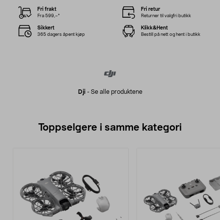
Fri frakt
Fri retur
Fra 599,–*
Returner til valgfri butikk
Sikkert
Klikk&Hent
365 dagers åpent kjøp
Bestill på nett og hent i butikk
Dji
-
Se alle produktene
Toppselgere i samme kategori