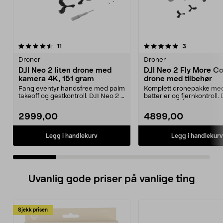
5.0 av 5 stjerner
anmeldelser
3.5 av 5 stjerner
anmeldelser
11
3
Droner
Droner
DJI Neo 2 liten drone med
DJI Neo 2 Fly More 
kamera 4K, 151 gram
drone med tilbehør
Fang eventyr handsfree med palm
Komplett dronepakke me
takeoff og gestkontroll. DJI Neo 2 –
batterier og fjernkontroll.
ultralett, ...
– ultralette dro...
2999,00
4899,00
Legg i handlekurv
Legg i handlekurv
Uvanlig gode priser på vanlige ting
Sjekk prisen