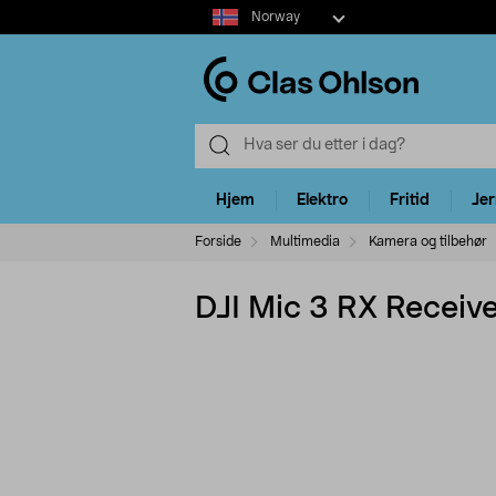
Select
Norway
market
Hjem
Elektro
Fritid
Je
Forside
Multimedia
Kamera og tilbehør
DJI Mic 3 RX Receive