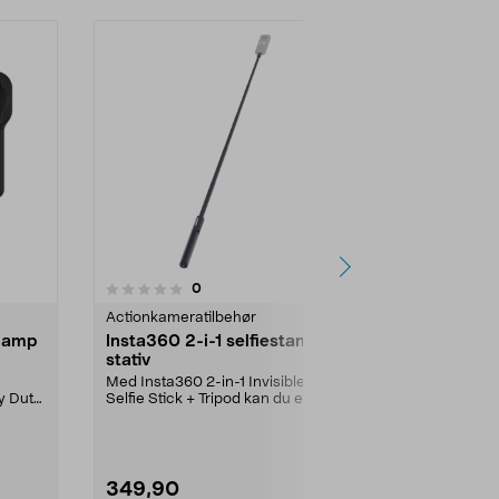
5.0 av 5 stjerner
5.0
1
anmeldelser
0
Actionkameratilbehør
Actionkamera
Clamp
Insta360 2-i-1 selfiestang og
Insta360 Fl
stativ
flytende hå
Med Insta360 2-in-1 Invisible
Flyter og er l
y Duty
Selfie Stick + Tripod kan du enkelt
tilbehøret for 
veksle mellom ...
vann. I...
349,90
119,90