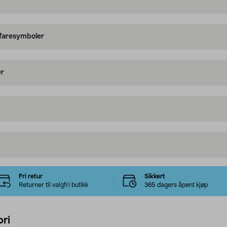
 faresymboler
er
Fri retur
Sikkert
Returner til valgfri butikk
365 dagers åpent kjøp
ri