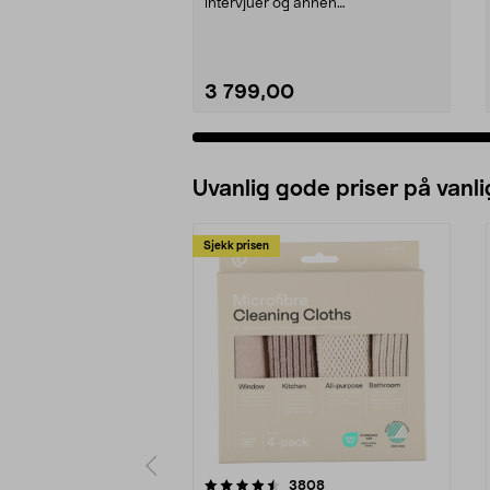
intervjuer og annen
innholdsproduksjon. Trådløst m...
3 799,00
Legg i handlekurv
Uvanlig gode priser på vanli
Sjekk prisen
5av 5 stjerner
4.5av 5 stjerner
anmeldelser
3808