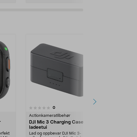
anmeldelser
0
Actionkameratilbehør
r
DJI Mic 3 Charging Case
ladeetui
erfekt
Lad og oppbevar DJI Mic 3-