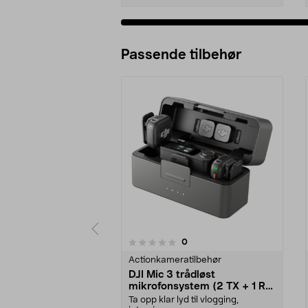
Passende tilbehør
anmeldelser
0
0 av 5 stjerner
0.0 av 5 stjerner
Actionkameratilbehør
DJI Mic 3 trådløst
mikrofonsystem (2 TX + 1 RX
+ ladeetui)
Ta opp klar lyd til vlogging,