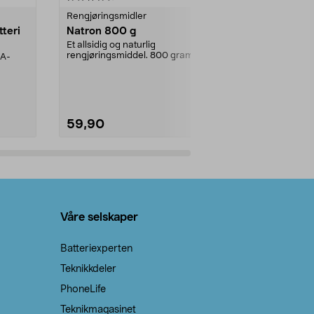
Rengjøringsmidler
Levende lys
tteri
Natron 800 g
Telys steari
prosent ste
Et allsidig og naturlig
rengjøringsmiddel. 800 gram
AA-
100 % stearin
natron – til rengjøring både...
råvarer. Produ
brenner med e
59,90
69,90
Legg i handlekurv
Legg 
Våre selskaper
Batteriexperten
Teknikkdeler
PhoneLife
Teknikmagasinet