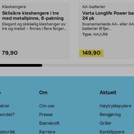
Kleshengere
AA-batterier
Sklisikre kleshengere i tre
Varta Longlife Power ba
med metallpinne, 8-pakning
24 pk
Elegant og skikkelig kleshenger av
Svanemerkede AA- eller A
tre og metall – finnes i flere farger.
batterier til fjer...
Kleshe...
Type:
AA/LR6
79,90
149,90
Legg i handlekurv
Legg i handlekurv
o
Om
Aktuelt
strer
Om oss
Høytrykkspylere
sordet?
Presse
Rengjøring
Bærekraft
Griller
istorikk
Karriere
Kantklippere