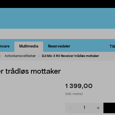
rnvare
Multimedia
Reservedeler
Til
Actionkameratilbehør
DJI Mic 3 RX Receiver trådløs mottaker
r trådløs mottaker
1 399,00
(inkl. moms)
Product
quantity