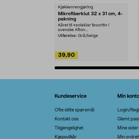
Kjøkkenrengjøring
Mikrofiberklut 32 x 31 cm, 4-
pakning
Kåret til «soleklar favoritt» i
svenske Afton...
Utførelse:
Grå/beige
39,90
Legg i handlekurv
Bunntekst
Kundeservice
Min kont
Ofte stilte spørsmål
Login/Regi
Kontakt oss
Glemt pas
Tilgjengelighet
Mine sider
Kjøpsvilkår
Min ordreh