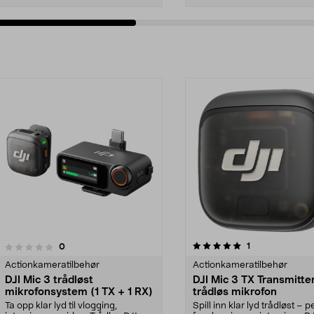
5.0av 5 stjerner
anmeldelser
1
anmeldelser
0
0.0 av 5 stjerner
Actionkameratilbehør
Actionkameratilbehør
DJI Mic 3 trådløst
DJI Mic 3 TX Transmitte
mikrofonsystem (1 TX + 1 RX)
trådløs mikrofon
Ta opp klar lyd til vlogging,
Spill inn klar lyd trådløst – p