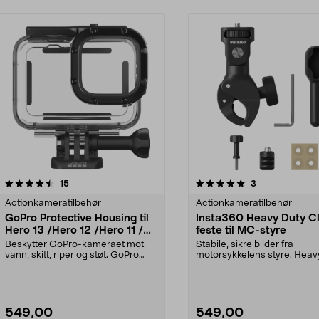
5.0 av 5 stjerner
anmeldelser
anmeldelser
15
3
0.0 av 5 stjerner
Actionkameratilbehør
Actionkameratilbehør
GoPro Protective Housing til
Insta360 Heavy Duty 
Hero 13 /Hero 12 /Hero 11 /
feste til MC-styre
Hero 10 / Hero 9,
Beskytter GoPro-kameraet mot
Stabile, sikre bilder fra
undervannshus
vann, skitt, riper og støt. GoPro
motorsykkelens styre. Heav
Protective Housin...
Clamp-feste med kraft...
549,00
549,00