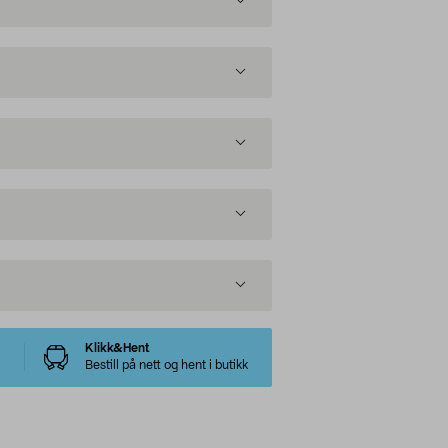
Klikk&Hent
Bestill på nett og hent i butikk