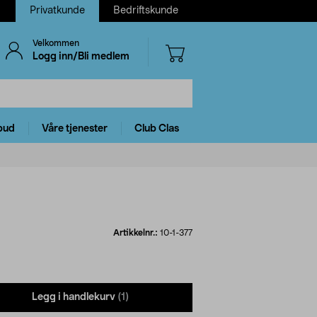
Privatkunde
Bedriftskunde
Velkommen
Logg inn/Bli medlem
bud
Våre tjenester
Club Clas
Artikkelnr.:
10-1-377
Legg i handlekurv
(1)