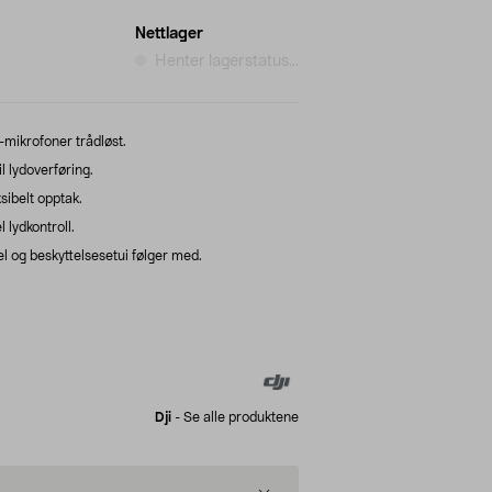
Nettlager
Henter lagerstatus...
3-mikrofoner trådløst.
 lydoverføring.
sibelt opptak.
 lydkontroll.
 og beskyttelsesetui følger med.
Dji
-
Se alle produktene