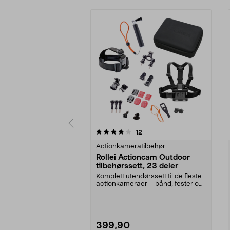
0 av 5 stjerner
4.5 av 5 stjerner
anmeldelser
12
Actionkameratilbehør
Rollei Actioncam Outdoor
tilbehørssett, 23 deler
Komplett utendørssett til de fleste
actionkameraer – bånd, fester og
selfiestang...
399,90