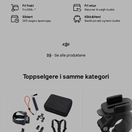
Fri frakt
Fri retur
Fra 599,–*
Returner til valgfri butikk
Sikkert
Klikk&Hent
365 dagers åpent kjøp
Bestill på nett og hent i butikk
Dji
-
Se alle produktene
Toppselgere i samme kategori