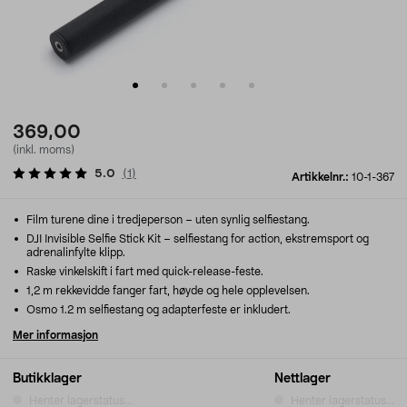
369,00
(inkl. moms)
5.0
(
1
)
Artikkelnr.:
10-1-367
Film turene dine i tredjeperson – uten synlig selfiestang.
DJI Invisible Selfie Stick Kit – selfiestang for action, ekstremsport og
adrenalinfylte klipp.
Raske vinkelskift i fart med quick-release-feste.
1,2 m rekkevidde fanger fart, høyde og hele opplevelsen.
Osmo 1.2 m selfiestang og adapterfeste er inkludert.
Mer informasjon
Butikklager
Nettlager
Henter lagerstatus...
Henter lagerstatus...