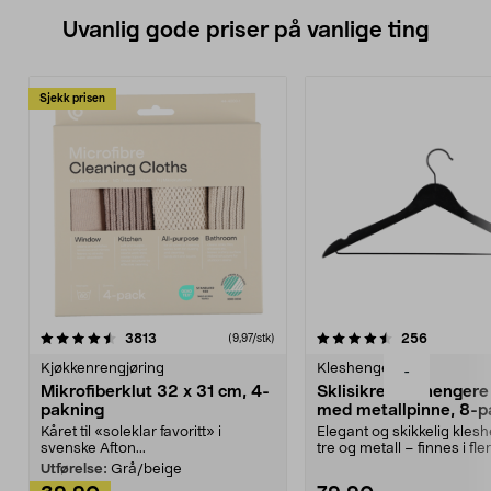
Uvanlig gode priser på vanlige ting
Sjekk prisen
4.5av 5 stjerner
anmeldelser
4.5av 5 stjerner
anmeldels
3813
256
(9,97/stk)
Kjøkkenrengjøring
Kleshengere
-
Mikrofiberklut 32 x 31 cm, 4-
Sklisikre kleshengere 
pakning
med metallpinne, 8-p
Kåret til «soleklar favoritt» i
Elegant og skikkelig kles
svenske Afton...
tre og metall – finnes i fle
Kleshe...
Utførelse:
Grå/beige