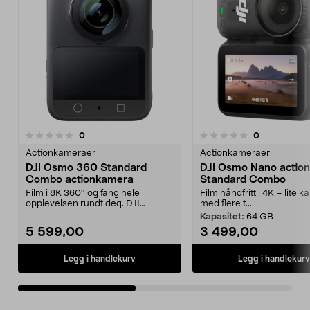
anmeldelser
anmeldelser
0
0
0.0 av 5 stjerner
0.0 av 5 stjerner
Actionkameraer
Actionkameraer
DJI Osmo 360 Standard
DJI Osmo Nano actio
Combo actionkamera
Standard Combo
Film i 8K 360° og fang hele
Film håndfritt i 4K – lite 
opplevelsen rundt deg. DJI
med flere t...
actionkamera Standard Com...
Kapasitet:
64 GB
5 599,00
3 499,00
Legg i handlekurv
Legg i handlekurv