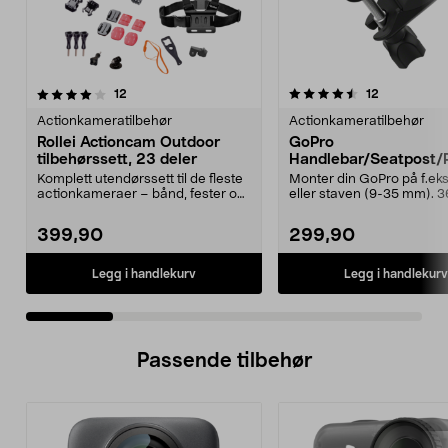
4.5 av 5 stjerner
anmeldelser
5.0 av 5 stjerner
anmeldelse
12
12
Actionkameratilbehør
Actionkameratilbehør
Rollei Actioncam Outdoor
GoPro
tilbehørssett, 23 deler
Handlebar/Seatpost/
Mount, rør/styrefeste.
Komplett utendørssett til de fleste
Monter din GoPro på f.eks.
actionkameraer – bånd, fester og
eller staven (9-35 mm). 
selfiestang...
graders roterende ...
399,90
299,90
Legg i handlekurv
Legg i handlekurv
Passende tilbehør