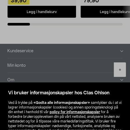
39,90
79,90
Legg i handlekurv
Legg i handlekurv
Bunntekst
Kundeservice
Min konto
Product
+
quantity
Om
Vi bruker informasjonskapsler hos Clas Ohlson
Aktuelt
Ved å trykke på
«Godta alle informasjonskapsler»
samtykker du i at vi
lagrer informasjonskapsler (cookies) og annen sporingsteknologi på
Våre selskaper
din enhet i henhold til vår
policy for informasjonskapsler
for å
forbedre brukeropplevelsen din på vårt nettsted, analysere bruken av
nettstedet og for å tilpasse våre markedsføringstiltak. Vi bruker fire
Finn din butikk
typer informasjonskapsler: nødvendige, funksjonelle, analytiske og