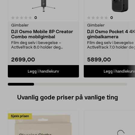
5.0 av 5 stjerner
anmeldelser
anmeldelser
0
0
0.0 av 5 stjerner
Gimbaler
Gimbaler
DJI Osmo Mobile 8P Creator
DJI Osmo Pocket 4 4
Combo mobilgimbal
gimbalkamera
Film deg selv i bevegelse –
Film deg selv i bevegelse
ActiveTrack 8.0 holder deg
ActiveTrack 7.0 holder de
automatisk i bildet. DJI ...
automatisk i bildet. DJI ...
2699,00
5899,00
Legg i handlekurv
Legg i handlekurv
Uvanlig gode priser på vanlige ting
Sjekk prisen