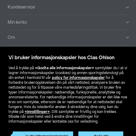
Bunntekst
Kundeservice
Min konto
Om
Aktuelt
Vi bruker informasjonskapsler hos Clas Ohlson
Våre selskaper
Ved å trykke på
«Godta alle informasjonskapsler»
samtykker du i at vi
lagrer informasjonskapsler (cookies) og annen sporingsteknologi på
din enhet i henhold til vår
policy for informasjonskapsler
for å
Finn din butikk
forbedre brukeropplevelsen din på vårt nettsted, analysere bruken av
nettstedet og for å tilpasse våre markedsføringstiltak. Vi bruker fire
typer informasjonskapsler: nødvendige, funksjonelle, analytiske og
annonserelaterte. For nødvendige informasjonskapsler er det ikke noe
SE
NO
FI
krav om samtykke, ettersom de er nødvendige for at nettstedet skal
fungere. Hvis du istedenfor ønsker å skreddersy dine valg, kan du
trykke på
«Innstillinger»
. Ditt samtykke er frivillig og kan trekkes
tilbake når som helst ved å endre dine innstillinger for
informasjonskapsler eller kontakte oss for veiledning.