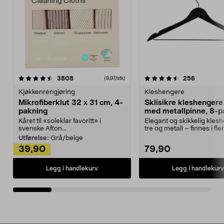
4.5av 5 stjerner
anmeldelser
4.5av 5 stjerner
anmeldels
3808
256
(9,97/stk)
Kjøkkenrengjøring
Kleshengere
Mikrofiberklut 32 x 31 cm, 4-
Sklisikre kleshengere 
pakning
med metallpinne, 8-p
Kåret til «soleklar favoritt» i
Elegant og skikkelig kles
svenske Afton...
tre og metall – finnes i fle
Kleshe...
Utførelse:
Grå/beige
39,90
79,90
Legg i handlekurv
Legg i handlekurv