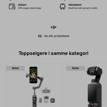
Sikkert
Klikk&Hent
365 dagers åpent kjøp
Bestill på nett og hent i butikk
Dji
-
Se alle produktene
Toppselgere i samme kategori
Nyhet
Nyhet