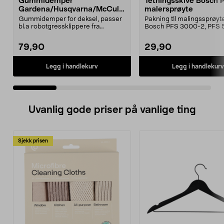
Gummidemper
Tetningsskive Bosch 
Gardena/Husqvarna/McCullo
malersprøyte
ch/Flymo
Gummidemper for deksel, passer
Pakning til malingssprøyt
bl.a robotgressklippere fra
Bosch PFS 3000-2, PFS 
Gardena, Flymo og McC...
og PFS 7000.
79,90
29,90
Legg i handlekurv
Legg i handlekurv
Uvanlig gode priser på vanlige ting
Sjekk prisen