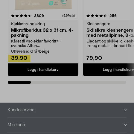
4.5av 5 stjerner
anmeldelser
4.5av 5 stjerner
anmeldels
3809
256
(9,97/stk)
Kjøkkenrengjøring
Kleshengere
Mikrofiberklut 32 x 31 cm, 4-
Sklisikre kleshengere 
pakning
med metallpinne, 8-p
Kåret til «soleklar favoritt» i
Elegant og skikkelig kles
svenske Afton...
tre og metall – finnes i fle
Kleshe...
Utførelse:
Grå/beige
39,90
79,90
Legg i handlekurv
Legg i handlekurv
Bunntekst
Kundeservice
Min konto