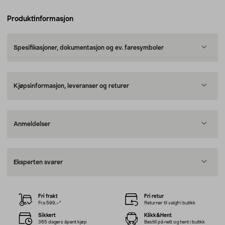
Produktinformasjon
Spesifikasjoner, dokumentasjon og ev. faresymboler
Kjøpsinformasjon, leveranser og returer
Anmeldelser
Eksperten svarer
Fri frakt
Fri retur
Fra 599,–*
Returner til valgfri butikk
Sikkert
Klikk&Hent
365 dagers åpent kjøp
Bestill på nett og hent i butikk