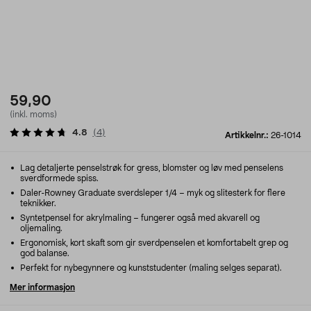
59,90
(inkl. moms)
4.8
(
4
)
Artikkelnr.:
26-1014
Lag detaljerte penselstrøk for gress, blomster og løv med penselens
sverdformede spiss.
Daler-Rowney Graduate sverdsleper 1/4 – myk og slitesterk for flere
teknikker.
Syntetpensel for akrylmaling – fungerer også med akvarell og
oljemaling.
Ergonomisk, kort skaft som gir sverdpenselen et komfortabelt grep og
god balanse.
Perfekt for nybegynnere og kunststudenter (maling selges separat).
Mer informasjon