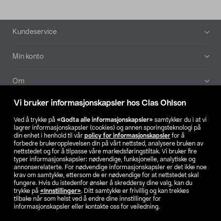
Bunntekst
Kundeservice
Min konto
Om
Vi bruker informasjonskapsler hos Clas Ohlson
Aktuelt
Ved å trykke på
«Godta alle informasjonskapsler»
samtykker du i at vi
lagrer informasjonskapsler (cookies) og annen sporingsteknologi på
Våre selskaper
din enhet i henhold til vår
policy for informasjonskapsler
for å
forbedre brukeropplevelsen din på vårt nettsted, analysere bruken av
nettstedet og for å tilpasse våre markedsføringstiltak. Vi bruker fire
Finn din butikk
typer informasjonskapsler: nødvendige, funksjonelle, analytiske og
annonserelaterte. For nødvendige informasjonskapsler er det ikke noe
krav om samtykke, ettersom de er nødvendige for at nettstedet skal
SE
NO
FI
fungere. Hvis du istedenfor ønsker å skreddersy dine valg, kan du
trykke på
«Innstillinger»
. Ditt samtykke er frivillig og kan trekkes
tilbake når som helst ved å endre dine innstillinger for
informasjonskapsler eller kontakte oss for veiledning.