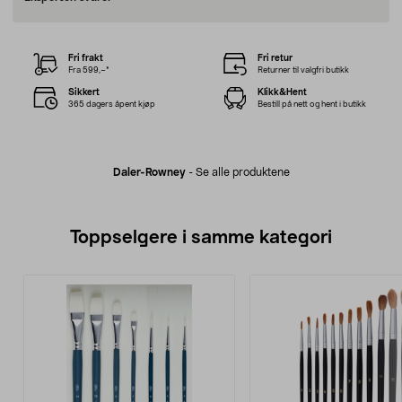
Fri frakt
Fri retur
Fra 599,–*
Returner til valgfri butikk
Sikkert
Klikk&Hent
365 dagers åpent kjøp
Bestill på nett og hent i butikk
Daler-Rowney
-
Se alle produktene
Toppselgere i samme kategori