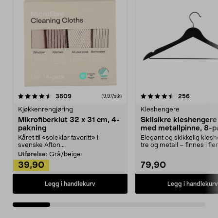
4.5av 5 stjerner
anmeldelser
4.5av 5 stjerner
anmeldels
3809
256
(9,97/stk)
Kjøkkenrengjøring
Kleshengere
Mikrofiberklut 32 x 31 cm, 4-
Sklisikre kleshengere 
pakning
med metallpinne, 8-p
Kåret til «soleklar favoritt» i
Elegant og skikkelig kles
svenske Afton...
tre og metall – finnes i fle
Kleshe...
Utførelse:
Grå/beige
39,90
79,90
Legg i handlekurv
Legg i handlekurv