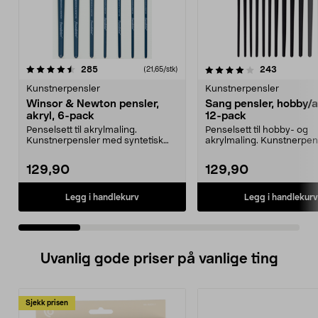
4.0 av 5 stjerner
anmeldelser
4.0 av 5 stjerner
anmeldels
285
243
(21,65/stk)
Kunstnerpensler
Kunstnerpensler
Winsor & Newton pensler,
Sang pensler, hobby/a
akryl, 6-pack
12-pack
Penselsett til akrylmaling.
Penselsett til hobby- og
Kunstnerpensler med syntetisk
akrylmaling. Kunstnerpe
bust og kort skaft. 6-...
blandingsbust og rund ...
129,90
129,90
Legg i handlekurv
Legg i handlekurv
Uvanlig gode priser på vanlige ting
Sjekk prisen