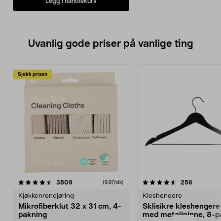
Legg i handlekurv
Uvanlig gode priser på vanlige ting
Sjekk prisen
4.5av 5 stjerner
anmeldelser
4.5av 5 stjerner
anmeldels
3809
256
(9,97/stk)
Kjøkkenrengjøring
Kleshengere
Mikrofiberklut 32 x 31 cm, 4-
Sklisikre kleshengere 
pakning
med metallpinne, 8-p