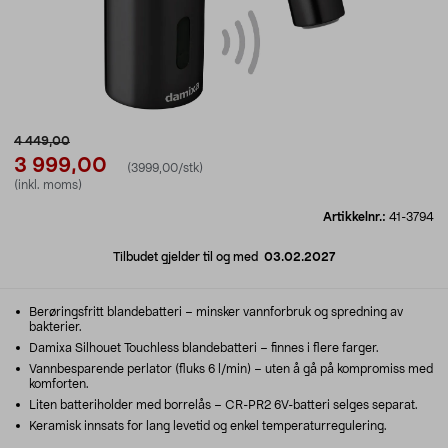
4 449,00
3 999,00
(3999,00/stk)
(inkl. moms)
Artikkelnr.:
41-3794
Tilbudet gjelder til og med
03.02.2027
Berøringsfritt blandebatteri – minsker vannforbruk og spredning av
bakterier.
Damixa Silhouet Touchless blandebatteri – finnes i flere farger.
Vannbesparende perlator (fluks 6 l/min) – uten å gå på kompromiss med
komforten.
Liten batteriholder med borrelås – CR-PR2 6V-batteri selges separat.
Keramisk innsats for lang levetid og enkel temperaturregulering.