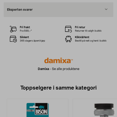
Eksperten svarer
Fri frakt
Fri retur
Fra 599,–*
Returner til valgfri butikk
Sikkert
Klikk&Hent
365 dagers åpent kjøp
Bestill på nett og hent i butikk
Damixa
-
Se alle produktene
Toppselgere i samme kategori