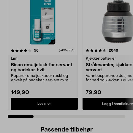
4.5 av 5 stjerner
anmeldelser
3.5 av 5 stjerner
anmelde
56
2848
(7495,00/l)
Lim
Kjøkkenbatterier
Bison emaljelakk for servant
Strålesamler, kjøkken
og badekar, hvit
servant
Reparer emaljeskader raskt og
Vannbesparende dusjmu
enkelt på badekar, servant m.m.
for bad og kjøkken. Bruke
Bison emaljefiks –...
8,5 liter per minu...
149,90
79,90
Les mer
Legg i handlekurv
Passende tilbehør