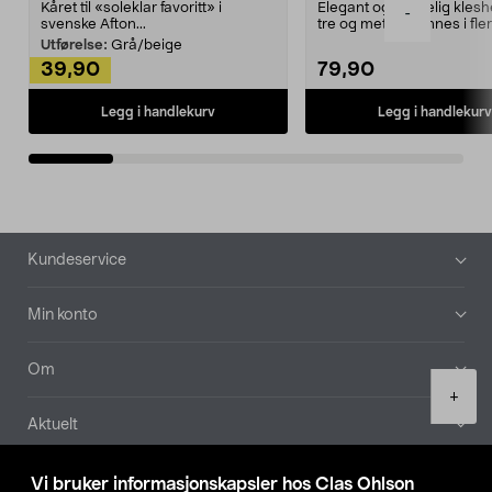
Kåret til «soleklar favoritt» i
Elegant og skikkelig kles
-
svenske Afton...
tre og metall – finnes i fle
Kleshe...
Utførelse:
Grå/beige
39,90
79,90
Legg i handlekurv
Legg i handlekurv
Bunntekst
Kundeservice
Min konto
Om
Product
+
quantity
Aktuelt
Våre selskaper
Vi bruker informasjonskapsler hos Clas Ohlson