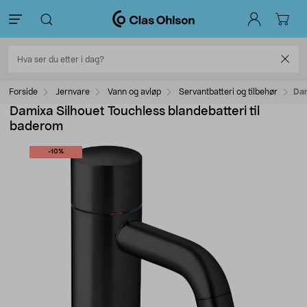
Forside
Jernvare
Vann og avløp
Servantbatteri og tilbehør
Dam
Damixa Silhouet Touchless blandebatteri til
baderom
-10%