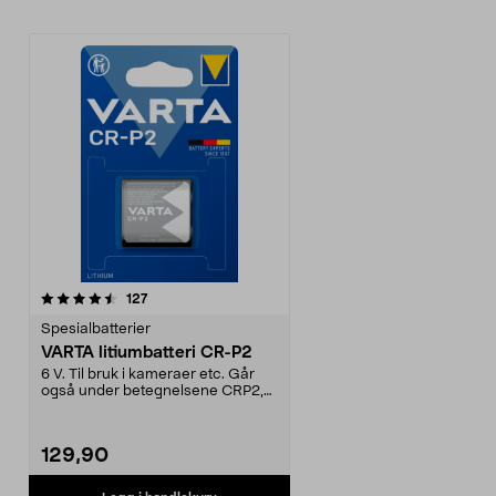
anmeldelser
127
Spesialbatterier
VARTA litiumbatteri CR-P2
6 V. Til bruk i kameraer etc. Går
også under betegnelsene CRP2,
DL223, BR-2P ell...
129,90