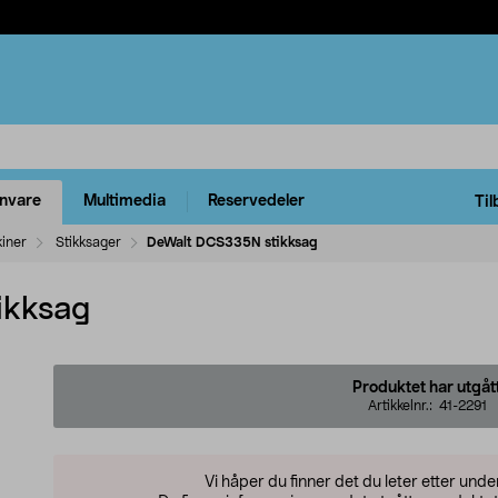
rnvare
Multimedia
Reservedeler
Til
kiner
Stikksager
DeWalt DCS335N stikksag
ikksag
Produktet har utgåt
Artikkelnr.:
41-2291
Vi håper du finner det du leter etter und