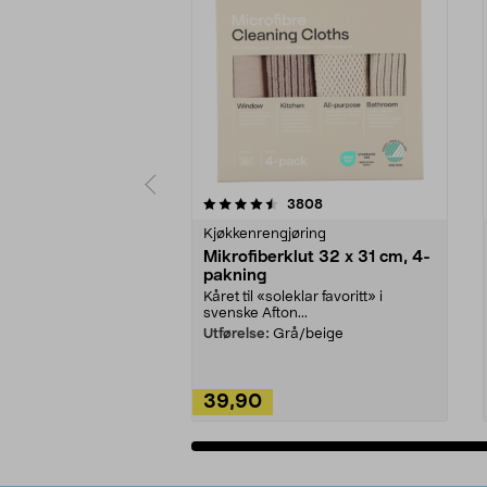
5av 5 stjerner
4.5av 5 stjerner
anmeldelser
3808
Kjøkkenrengjøring
Mikrofiberklut 32 x 31 cm, 4-
pakning
Kåret til «soleklar favoritt» i
svenske Afton...
Utførelse:
Grå/beige
39,90
Legg i handlekurv