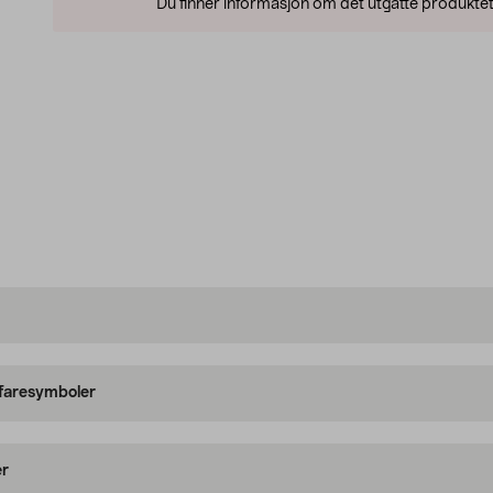
Du finner informasjon om det utgåtte produktet
 faresymboler
er