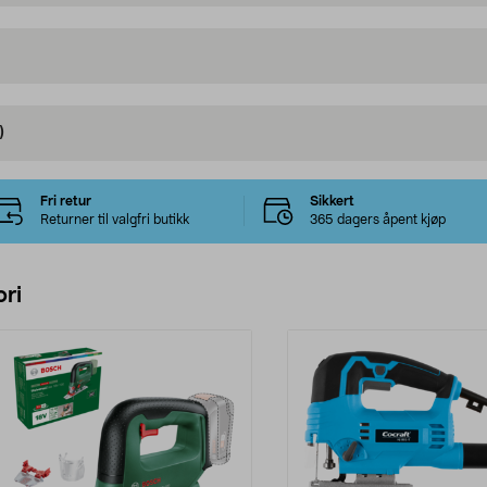
)
Fri retur
Sikkert
Returner til valgfri butikk
365 dagers åpent kjøp
ri