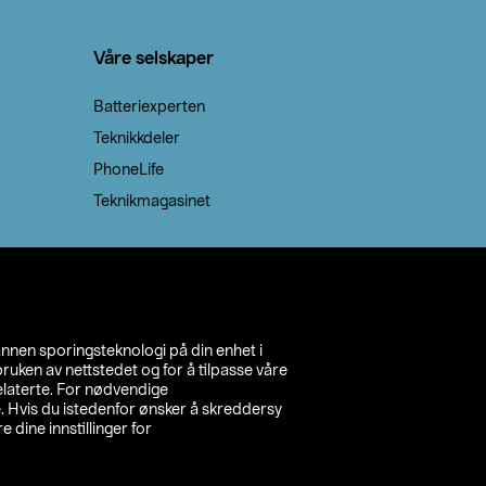
Våre selskaper
Batteriexperten
Teknikkdeler
PhoneLife
Teknikmagasinet
annen sporingsteknologi på din enhet i
ruken av nettstedet og for å tilpasse våre
relaterte. For nødvendige
. Hvis du istedenfor ønsker å skreddersy
e dine innstillinger for
inn din butikk