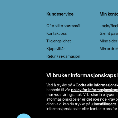
Bunntekst
Kundeservice
Min kont
Ofte stilte spørsmål
Login/Regi
Kontakt oss
Glemt pas
Tilgjengelighet
Mine sider
Kjøpsvilkår
Min ordreh
Retur / reklamasjon
EE-avfall
Cookie policy
Vi bruker informasjonskapsl
Leveringsalternativ
Ved å trykke på
«Godta alle informasjons
henhold til vår
policy for informasjonskap
markedsføringstiltak. Vi bruker fire typer
informasjonskapsler er det ikke noe krav 
dine valg, kan du trykke på
«Innstillinger»
informasjonskapsler eller kontakte oss for 
© 2026 Clas Oh