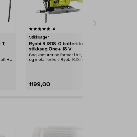
4.5 av 5 stjerner
anmeldelser
4.5
4
1
Stikksager
Stikksager
-T,
Ryobi RJS18-0 batteridrevet
Ryobi R18J
stikksag One+ 18 V
Stikksag med 
pendelbevegel
Sag konturer og former i tre, plast
Verktøyløst hur
aft HJ
og metall enkelt. Ryobi RJS18-0 –
batteridre...
1199,00
1099,00