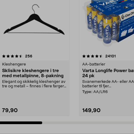
4.5av 5 stjerner
anmeldelser
4.5av 5 stjerner
anmeldels
256
24101
Kleshengere
AA-batterier
Sklisikre kleshengere i tre
Varta Longlife Power ba
med metallpinne, 8-pakning
24 pk
Elegant og skikkelig kleshenger av
Svanemerkede AA- eller A
tre og metall – finnes i flere farger.
batterier til fjer...
Kleshe...
Type:
AA/LR6
79,90
149,90
Legg i handlekurv
Legg i handlekurv