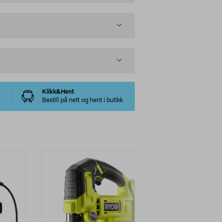
Klikk&Hent
Bestill på nett og hent i butikk