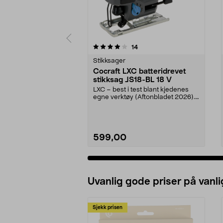
0 av 5 stjerner
4.5 av 5 stjerner
anmeldelser
14
Stikksager
Cocraft LXC batteridrevet
stikksag JS18-BL 18 V
LXC – best i test blant kjedenes
egne verktøy (Aftonbladet 2026).
Cocraft LXC JS...
599,00
Uvanlig gode priser på vanli
Sjekk prisen