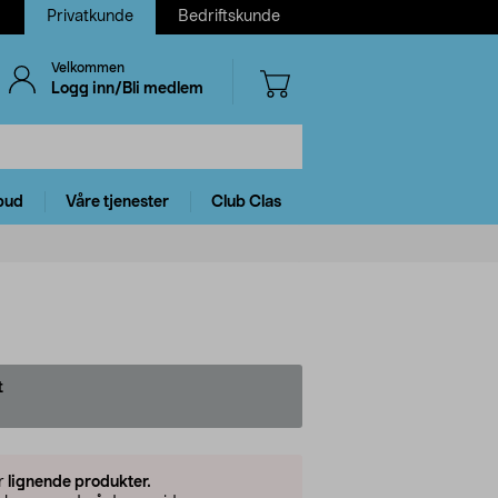
Privatkunde
Bedriftskunde
Velkommen
Logg inn/Bli medlem
bud
Våre tjenester
Club Clas
t
er
lignende produkter.