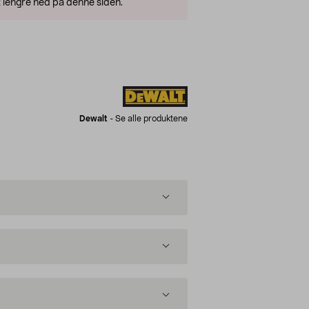
 lengre ned på denne siden.
Dewalt
-
Se alle produktene