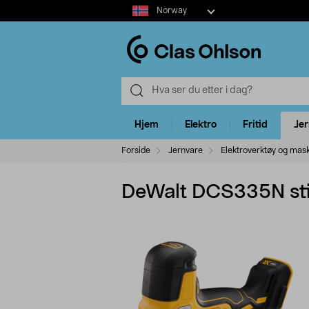
Select
Norway
market
Hjem
Elektro
Fritid
Je
Forside
Jernvare
Elektroverktøy og mas
DeWalt DCS335N st