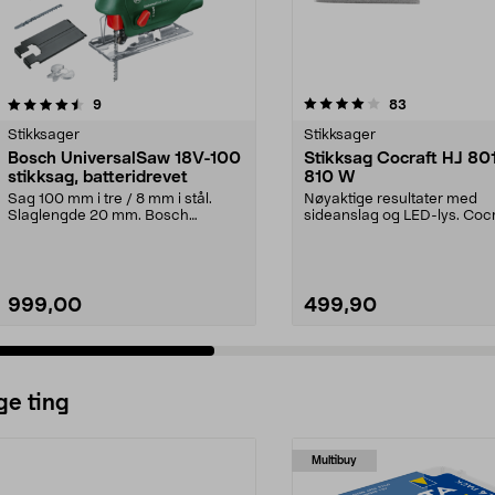
4.0 av 5 stjerner
anmeldelser
5.0 av 5 stjerner
anmeldelser
9
83
Stikksager
Stikksager
Bosch UniversalSaw 18V-100
Stikksag Cocraft HJ 801
stikksag, batteridrevet
810 W
Sag 100 mm i tre / 8 mm i stål.
Nøyaktige resultater med
Slaglengde 20 mm. Bosch
sideanslag og LED-lys. Cocr
EasySaw 18V-70 – effekti...
801-T – lett og prakt...
999,00
499,90
ge ting
Multibuy