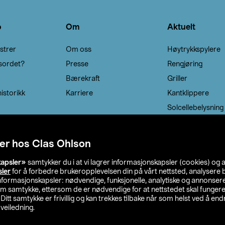
o
Om
Aktuelt
strer
Om oss
Høytrykkspylere
sordet?
Presse
Rengjøring
Bærekraft
Griller
istorikk
Karriere
Kantklippere
Solcellebelysning
er hos Clas Ohlson
kapsler»
samtykker du i at vi lagrer informasjonskapsler (cookies) og 
sler
for å forbedre brukeropplevelsen din på vårt nettsted, analysere b
 informasjonskapsler: nødvendige, funksjonelle, analytiske og annonse
om samtykke, ettersom de er nødvendige for at nettstedet skal fungere
. Ditt samtykke er frivillig og kan trekkes tilbake når som helst ved å endr
veiledning.
lson
Privacy statement
Medlemsvilkår
Kjøpsvilkår
F