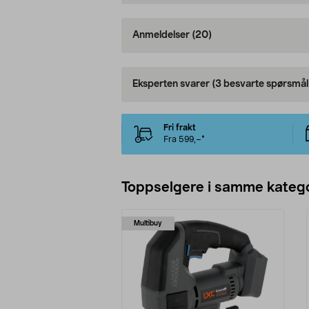
Anmeldelser
(20)
Eksperten svarer
(3 besvarte spørsmål
Fri frakt
Fra 599,–*
Toppselgere i samme katego
Multibuy