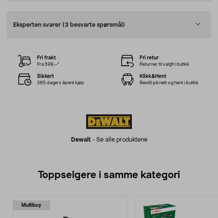
Eksperten svarer
(3 besvarte spørsmål)
Fri frakt
Fri retur
Fra 599,–*
Returner til valgfri butikk
Sikkert
Klikk&Hent
365 dagers åpent kjøp
Bestill på nett og hent i butikk
Dewalt
-
Se alle produktene
Toppselgere i samme kategori
Multibuy