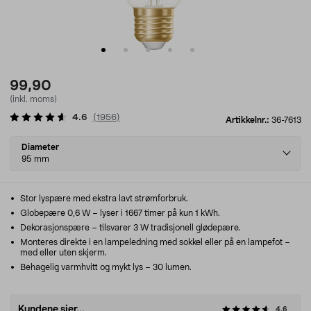
99,90
(inkl. moms)
4.6
(
1956
)
Artikkelnr.:
36-7613
Select
Diameter
variant
95 mm
Stor lyspære med ekstra lavt strømforbruk.
Globepære 0,6 W – lyser i 1667 timer på kun 1 kWh.
Dekorasjonspære – tilsvarer 3 W tradisjonell glødepære.
Monteres direkte i en lampeledning med sokkel eller på en lampefot –
med eller uten skjerm.
Behagelig varmhvitt og mykt lys – 30 lumen.
Kundene sier...
4.6