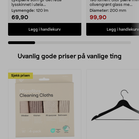
Lyktpære som gir det rette
190 lumen. Stor pære me
lysskinnet i utela...
olivengrønt glass me...
Lysmengde:
120 lm
Diameter:
200 mm
69,90
99,90
Legg i handlekurv
Legg i handlekurv
Uvanlig gode priser på vanlige ting
Sjekk prisen