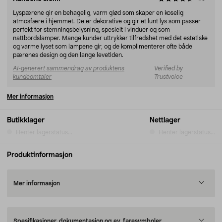
Lyspærene gir en behagelig, varm glød som skaper en koselig
atmosfære i hjemmet. De er dekorative og gir et lunt lys som passer
perfekt for stemningsbelysning, spesielt i vinduer og som
nattbordslamper. Mange kunder uttrykker tilfredshet med det estetiske
og varme lyset som lampene gir, og de komplimenterer ofte både
pærenes design og den lange levetiden.
AI-generert sammendrag av produktens
Verified by
kundeomtaler
Trustvoice
Mer informasjon
Butikklager
Nettlager
Henter lagerstatus...
Henter lagerstatus...
Produktinformasjon
Mer informasjon
Spesifikasjoner, dokumentasjon og ev. faresymboler