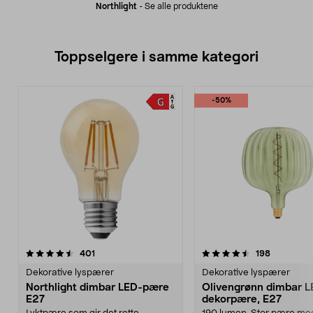
Northlight
-
Se alle produktene
Toppselgere i samme kategori
-50%
4.5 av 5 stjerner
anmeldelser
4.5 av 5 stjerner
anmeldels
401
198
Dekorative lyspærer
Dekorative lyspærer
Northlight dimbar LED-pære
Olivengrønn dimbar L
E27
dekorpære, E27