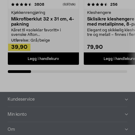
4.5av 5 stjerner
anmeldelser
4.5av 5 stjerner
anmeldels
3808
256
(9,97/stk)
Kjøkkenrengjøring
Kleshengere
Mikrofiberklut 32 x 31 cm, 4-
Sklisikre kleshengere 
pakning
med metallpinne, 8-p
Kåret til «soleklar favoritt» i
Elegant og skikkelig kles
svenske Afton...
tre og metall – finnes i fle
Kleshe...
Utførelse:
Grå/beige
39,90
79,90
Legg i handlekurv
Legg i handlekurv
Bunntekst
Kundeservice
Min konto
Om