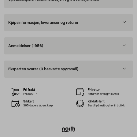
Kjøpsinformasjon, leveranser og returer
Anmeldelser
(1956)
Eksperten svarer
(3 besvarte spørsmål)
Fri frakt
Fri retur
Fra 599,–*
Returner til valgfri butikk
Sikkert
Klikk&Hent
365 dagers åpent kjøp
Bestill på nett og hent i butikk