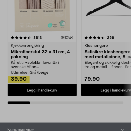
4.5av 5 stjerner
anmeldelser
4.5av 5 stjerner
anmeldels
3813
256
(9,97/stk)
Kjøkkenrengjøring
Kleshengere
Mikrofiberklut 32 x 31 cm, 4-
Sklisikre kleshengere 
pakning
med metallpinne, 8-p
Kåret til «soleklar favoritt» i
Elegant og skikkelig kles
svenske Afton...
tre og metall – finnes i fle
Kleshe...
Utførelse:
Grå/beige
39,90
79,90
Legg i handlekurv
Legg i handlekurv
Bunntekst
Kundeservice