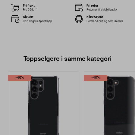
Fri frakt
Fri retur
Fra 599,–*
Returner til valgfri butikk
Sikkert
Klikk&Hent
365 dagers åpent kjøp
Bestill på nett og hent i butikk
Toppselgere i samme kategori
-40%
-40%