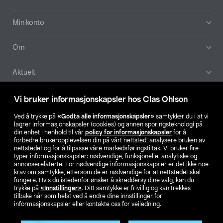
Min konto
Om
Aktuelt
Våre selskaper
Vi bruker informasjonskapsler hos Clas Ohlson
Ved å trykke på
«Godta alle informasjonskapsler»
samtykker du i at vi
Finn din butikk
lagrer informasjonskapsler (cookies) og annen sporingsteknologi på
din enhet i henhold til vår
policy for informasjonskapsler
for å
forbedre brukeropplevelsen din på vårt nettsted, analysere bruken av
SE
NO
FI
nettstedet og for å tilpasse våre markedsføringstiltak. Vi bruker fire
typer informasjonskapsler: nødvendige, funksjonelle, analytiske og
annonserelaterte. For nødvendige informasjonskapsler er det ikke noe
krav om samtykke, ettersom de er nødvendige for at nettstedet skal
fungere. Hvis du istedenfor ønsker å skreddersy dine valg, kan du
trykke på
«Innstillinger»
. Ditt samtykke er frivillig og kan trekkes
tilbake når som helst ved å endre dine innstillinger for
informasjonskapsler eller kontakte oss for veiledning.
Privacy statement
Medlemsvilkår
Kjøpsvilkår
For bedrifter
Endre til priser ekskl. moms