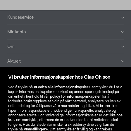
Bunntekst
Kundeservice
Min konto
Om
Aktuelt
Våre selskaper
Vi bruker informasjonskapsler hos Clas Ohlson
Ved å trykke på
«Godta alle informasjonskapsler»
samtykker du i at vi
Finn din butikk
lagrer informasjonskapsler (cookies) og annen sporingsteknologi på
din enhet i henhold til vår
policy for informasjonskapsler
for å
forbedre brukeropplevelsen din på vårt nettsted, analysere bruken av
SE
NO
FI
nettstedet og for å tilpasse våre markedsføringstiltak. Vi bruker fire
typer informasjonskapsler: nødvendige, funksjonelle, analytiske og
annonserelaterte. For nødvendige informasjonskapsler er det ikke noe
krav om samtykke, ettersom de er nødvendige for at nettstedet skal
fungere. Hvis du istedenfor ønsker å skreddersy dine valg, kan du
trykke på
«Innstillinger»
. Ditt samtykke er frivillig og kan trekkes