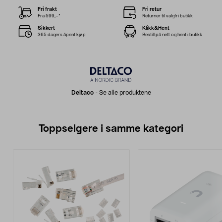
Fri frakt
Fri retur
Fra 599,–*
Returner til valgfri butikk
Sikkert
Klikk&Hent
365 dagers åpent kjøp
Bestill på nett og hent i butikk
Deltaco
-
Se alle produktene
Toppselgere i samme kategori