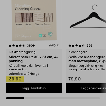
4.5av 5 stjerner
anmeldelser
4.5av 5 stjerner
anmeldels
3809
256
(9,97/stk)
Kjøkkenrengjøring
Kleshengere
Mikrofiberklut 32 x 31 cm, 4-
Sklisikre kleshengere 
pakning
med metallpinne, 8-p
Kåret til «soleklar favoritt» i
Elegant og skikkelig kles
svenske Afton...
tre og metall – finnes i fle
Kleshe...
Utførelse:
Grå/beige
39,90
79,90
Legg i handlekurv
Legg i handlekurv