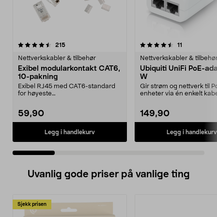
4.5 av 5 stjerner
anmeldelser
4.5 av 5 stjerner
anmeldelser
215
11
Nettverkskabler & tilbehør
Nettverkskabler & tilbehø
Exibel modularkontakt CAT6,
Ubiquiti UniFi PoE-ad
10-pakning
W
Exibel RJ45 med CAT6-standard
Gir strøm og nettverk til 
for høyeste
enheter via én enkelt kabe
filoverføringshastighet. For
Passer til blant anne...
klargjøri...
59,90
149,90
Legg i handlekurv
Legg i handlekurv
Uvanlig gode priser på vanlige ting
Sjekk prisen