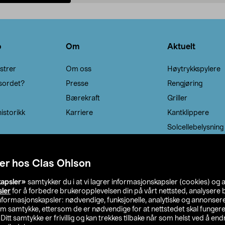
Legg i handlekurv
Legg i handlekurv
o
Om
Aktuelt
strer
Om oss
Høytrykkspylere
sordet?
Presse
Rengjøring
Bærekraft
Griller
istorikk
Karriere
Kantklippere
Solcellebelysning
er hos Clas Ohlson
kapsler»
samtykker du i at vi lagrer informasjonskapsler (cookies) og 
sler
for å forbedre brukeropplevelsen din på vårt nettsted, analysere b
 informasjonskapsler: nødvendige, funksjonelle, analytiske og annonse
om samtykke, ettersom de er nødvendige for at nettstedet skal fungere
. Ditt samtykke er frivillig og kan trekkes tilbake når som helst ved å endr