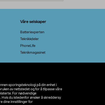
Legg i handlekurv
Legg 
Våre selskaper
Batteriexperten
Teknikkdeler
PhoneLife
Teknikmagasinet
annen sporingsteknologi på din enhet i
ruken av nettstedet og for å tilpasse våre
relaterte. For nødvendige
. Hvis du istedenfor ønsker å skreddersy
e dine innstillinger for