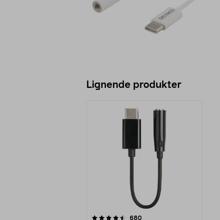
Lignende produkter
5av 5 stjerner
anmeldelser
680