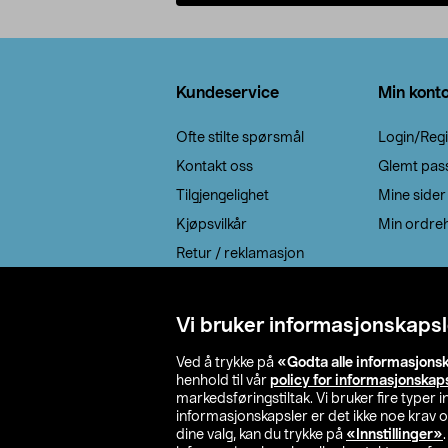
Legg i handlekurv
Bunntekst
Kundeservice
Min kont
Ofte stilte spørsmål
Login/Regi
Kontakt oss
Glemt pas
Tilgjengelighet
Mine sider
Kjøpsvilkår
Min ordreh
Retur / reklamasjon
EE-avfall
Cookie policy
Vi bruker informasjonskapsl
Leveringsalternativ
Ved å trykke på
«Godta alle informasjons
henhold til vår
policy for informasjonskap
markedsføringstiltak. Vi bruker fire typer
informasjonskapsler er det ikke noe krav 
dine valg, kan du trykke på
«Innstillinger»