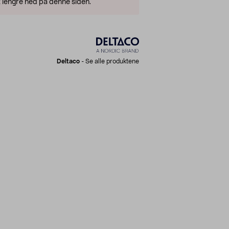
 lengre ned på denne siden.
Deltaco
-
Se alle produktene