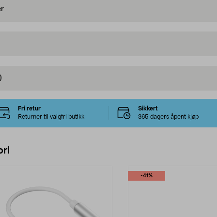
er
)
Fri retur
Sikkert
Returner til valgfri butikk
365 dagers åpent kjøp
ri
-41%