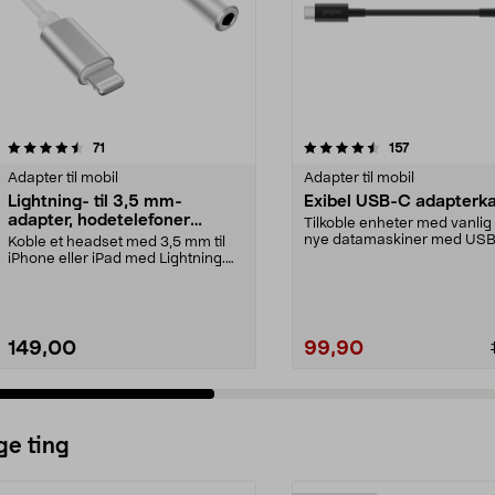
4.5 av 5 stjerner
anmeldelser
3.5 av 5 stjerner
anmeldelser
71
157
Adapter til mobil
Adapter til mobil
Lightning- til 3,5 mm-
Exibel USB-C adapterk
adapter, hodetelefoner
Tilkoble enheter med vanlig 
iPhone
nye datamaskiner med USB
Koble et headset med 3,5 mm til
Opptil 5 Gbps fi...
iPhone eller iPad med Lightning.
Apple-sertifise...
149,00
99,90
ge ting