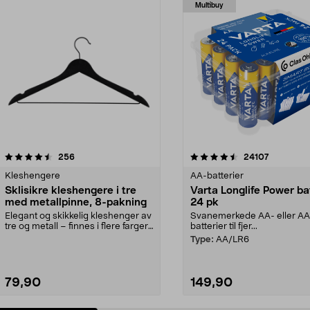
Multibuy
4.5av 5 stjerner
anmeldelser
4.5av 5 stjerner
anmeldels
256
24107
Kleshengere
AA-batterier
Sklisikre kleshengere i tre
Varta Longlife Power ba
med metallpinne, 8-pakning
24 pk
Elegant og skikkelig kleshenger av
Svanemerkede AA- eller A
tre og metall – finnes i flere farger.
batterier til fjer...
Kleshe...
Type:
AA/LR6
79,90
149,90