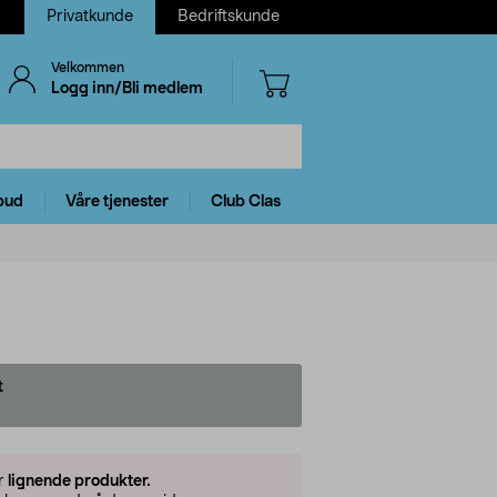
Privatkunde
Bedriftskunde
Velkommen
Logg inn/Bli medlem
bud
Våre tjenester
Club Clas
t
er
lignende produkter.