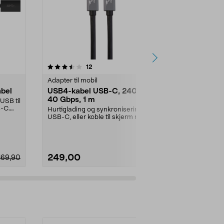
4.5 av 5 stjerner
anmeldelser
5.0
12
2
Adapter til mobil
Adapter til mo
abel
USB4-kabel USB-C, 240 W,
Apple USB-C
40 Gbps, 1 m
adapter, hvi
USB til
-C.
Hurtiglading og synkronisering via
Koble Lightning
USB-C, eller koble til skjerm med
enheter med
høyoppløst ...
C-til-Lightning
249,00
399,90
169,90