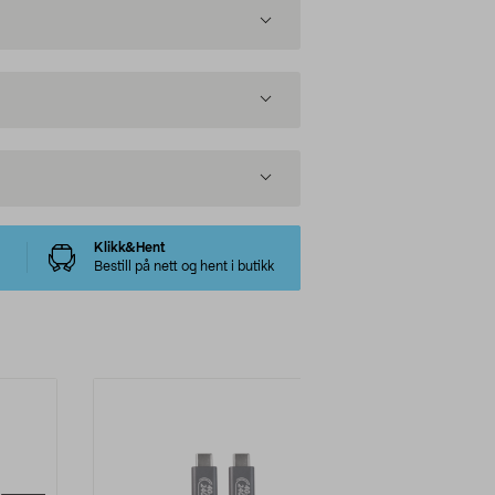
Klikk&Hent
Bestill på nett og hent i butikk