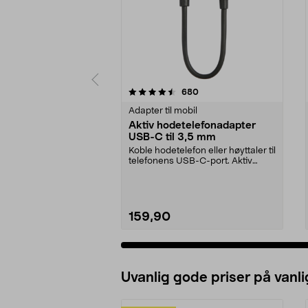
5 av 5 stjerner
4.5 av 5 stjerner
anmeldelser
680
Adapter til mobil
Aktiv hodetelefonadapter
USB-C til 3,5 mm
Koble hodetelefon eller høyttaler til
telefonens USB-C-port. Aktiv
adapter – pas...
159,90
Uvanlig gode priser på vanli