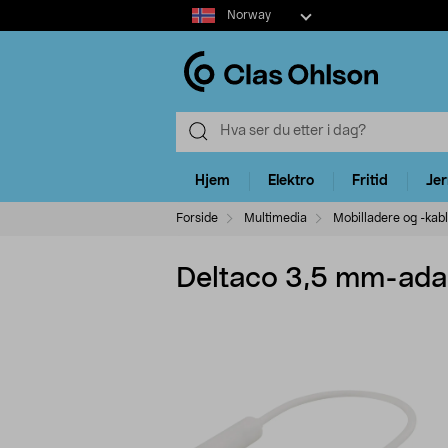
Select
Norway
market
Hjem
Elektro
Fritid
Je
Forside
Multimedia
Mobilladere og -kab
Deltaco 3,5 mm-ad