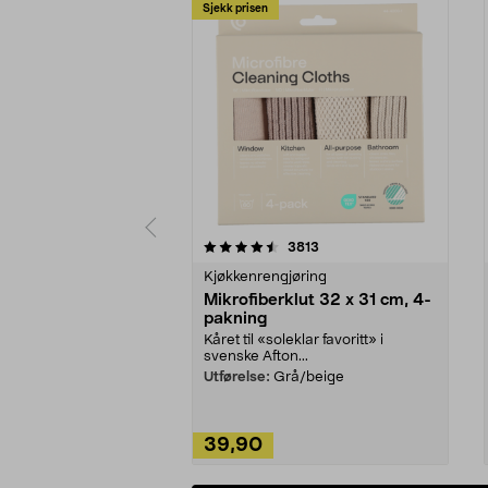
Sjekk prisen
5av 5 stjerner
4.5av 5 stjerner
anmeldelser
3813
Kjøkkenrengjøring
Mikrofiberklut 32 x 31 cm, 4-
pakning
Kåret til «soleklar favoritt» i
svenske Afton...
Utførelse:
Grå/beige
39,90