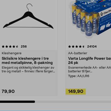
4.5av 5 stjerner
anmeldelser
4.5av 5 stjerner
anmeldels
256
24104
Kleshengere
AA-batterier
Sklisikre kleshengere i tre
Varta Longlife Power ba
med metallpinne, 8-pakning
24 pk
Elegant og skikkelig kleshenger av
Svanemerkede AA- eller A
tre og metall – finnes i flere farger.
batterier til fjer...
Kleshe...
Type:
AA/LR6
79,90
149,90
Legg i handlekurv
Legg i handlekurv