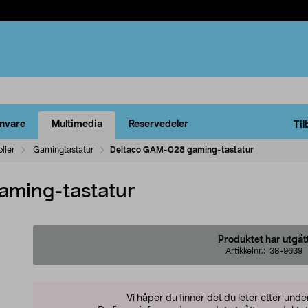
rnvare
Multimedia
Reservedeler
Til
ller
Gamingtastatur
Deltaco GAM-028 gaming-tastatur
ming-tastatur
Produktet har utgåt
Artikkelnr.:
38-9639
Vi håper du finner det du leter etter und