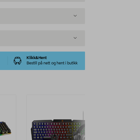
Klikk&Hent
Bestill på nett og hent i butikk