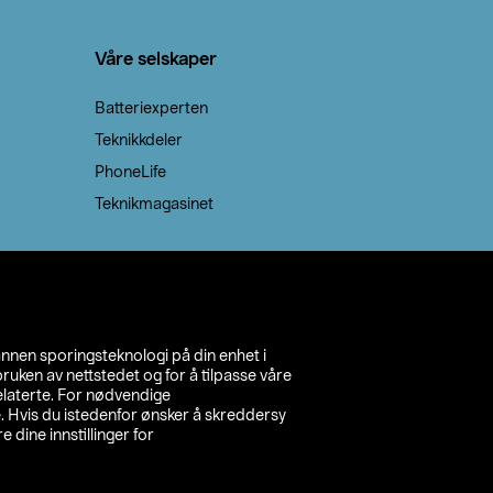
Våre selskaper
Batteriexperten
Teknikkdeler
PhoneLife
Teknikmagasinet
annen sporingsteknologi på din enhet i
ruken av nettstedet og for å tilpasse våre
relaterte. For nødvendige
. Hvis du istedenfor ønsker å skreddersy
e dine innstillinger for
inn din butikk