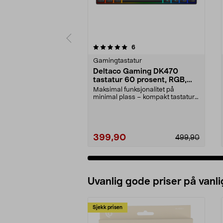
0 av 5 stjerner
5.0 av 5 stjerner
anmeldelser
6
Gamingtastatur
Deltaco Gaming DK470
tastatur 60 prosent, RGB,
svart
Maksimal funksjonalitet på
minimal plass – kompakt tastatur
for det lille skrive...
399,90
499,90
Uvanlig gode priser på vanli
Sjekk prisen