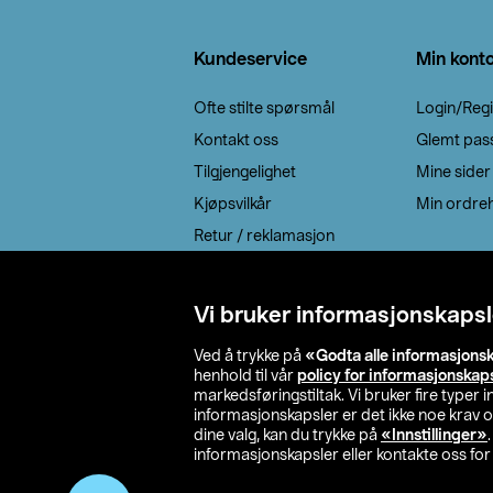
Bunntekst
Kundeservice
Min kont
Ofte stilte spørsmål
Login/Regi
Kontakt oss
Glemt pas
Tilgjengelighet
Mine sider
Kjøpsvilkår
Min ordreh
Retur / reklamasjon
EE-avfall
Cookie policy
Vi bruker informasjonskapsl
Leveringsalternativ
Ved å trykke på
«Godta alle informasjons
henhold til vår
policy for informasjonskap
markedsføringstiltak. Vi bruker fire typer
informasjonskapsler er det ikke noe krav 
dine valg, kan du trykke på
«Innstillinger»
informasjonskapsler eller kontakte oss for 
© 2026 Clas Oh