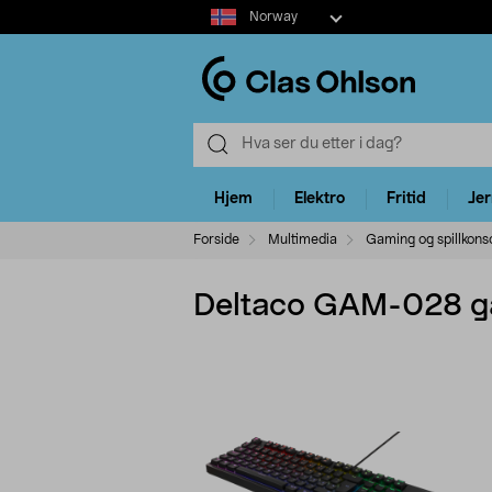
Select
Norway
market
Hjem
Elektro
Fritid
Je
Forside
Multimedia
Gaming og spillkonso
Deltaco GAM-028 ga