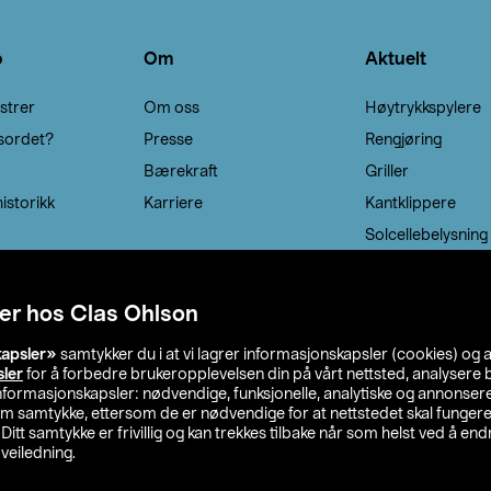
o
Om
Aktuelt
strer
Om oss
Høytrykkspylere
sordet?
Presse
Rengjøring
Bærekraft
Griller
istorikk
Karriere
Kantklippere
Solcellebelysning
er hos Clas Ohlson
kapsler»
samtykker du i at vi lagrer informasjonskapsler (cookies) og 
sler
for å forbedre brukeropplevelsen din på vårt nettsted, analysere b
 informasjonskapsler: nødvendige, funksjonelle, analytiske og annonse
om samtykke, ettersom de er nødvendige for at nettstedet skal fungere
. Ditt samtykke er frivillig og kan trekkes tilbake når som helst ved å endr
veiledning.
lson
Privacy statement
Medlemsvilkår
Kjøpsvilkår
F