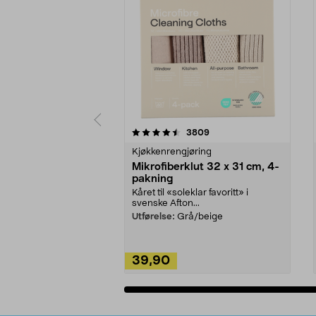
5av 5 stjerner
4.5av 5 stjerner
anmeldelser
3809
Kjøkkenrengjøring
Mikrofiberklut 32 x 31 cm, 4-
pakning
Kåret til «soleklar favoritt» i
svenske Afton...
Utførelse:
Grå/beige
39,90
Legg i handlekurv