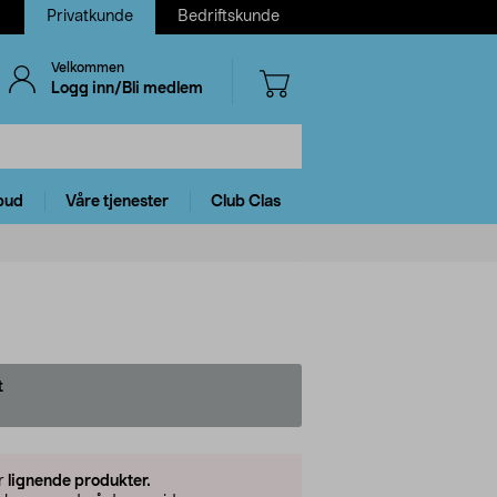
Privatkunde
Bedriftskunde
Velkommen
Logg inn/Bli medlem
bud
Våre tjenester
Club Clas
t
er
lignende produkter.