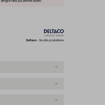
 lengre ned på denne siden.
Deltaco
-
Se alle produktene