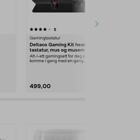
4.5 av 5 stjerner
anmeldelser
4.0
5
5
Gamingtastatur
Gamingtastat
Deltaco Gaming Kit headset,
Deltaco W
tastatur, mus og musematte,
tastatur
GAM-174
Alt-i-ett gamingsett for deg som vil
Vanlig stort t
komme i gang med en gang.
membranbryt
21 RGB
Deltaco Gaming 4-...
belysning. D
RGB...
499,00
399,90