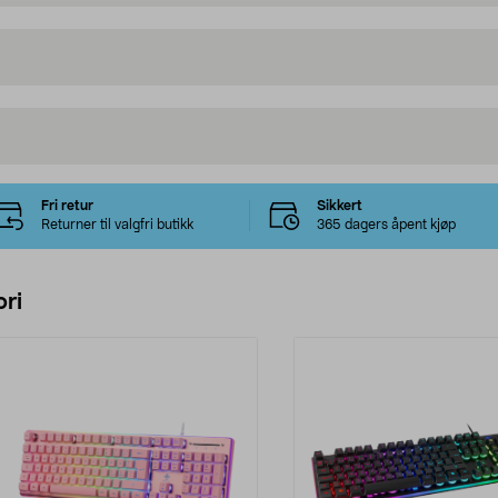
Fri retur
Sikkert
Returner til valgfri butikk
365 dagers åpent kjøp
ri