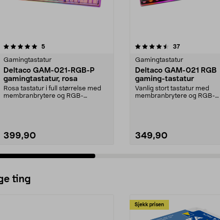
4.5 av 5 stjerner
anmeldelser
4.0 av 5 stjerner
anmeldelser
5
37
Gamingtastatur
Gamingtastatur
Deltaco GAM-021-RGB-P
Deltaco GAM-021 RGB
gamingtastatur, rosa
gaming-tastatur
Rosa tastatur i full størrelse med
Vanlig stort tastatur med
membranbrytere og RGB-
membranbrytere og RGB-
belysning. Deltaco GAM-...
belysning. Deltaco GAM-0
–...
399,90
349,90
ge ting
Sjekk prisen