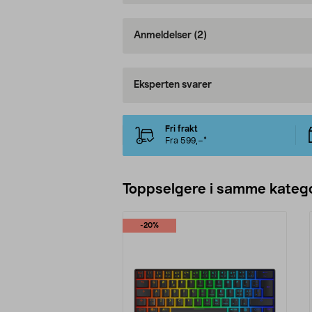
Anmeldelser
(2)
Eksperten svarer
Fri frakt
Fra 599,–*
Toppselgere i samme katego
-20%