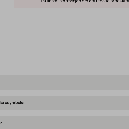
Du finner informasjon om det utgåtte produktet
 faresymboler
er