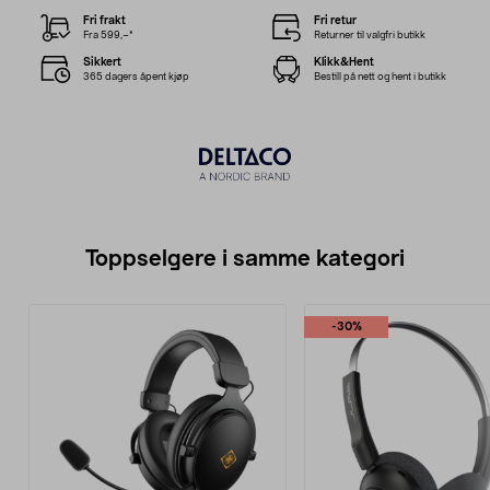
Fri frakt
Fri retur
Fra 599,–*
Returner til valgfri butikk
Sikkert
Klikk&Hent
365 dagers åpent kjøp
Bestill på nett og hent i butikk
Toppselgere i samme kategori
-30%