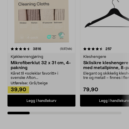
4.5av 5 stjerner
anmeldelser
4.5av 5 stjerner
anmeldels
3816
257
(9,97/stk)
Kjøkkenrengjøring
Kleshengere
Mikrofiberklut 32 x 31 cm, 4-
Sklisikre kleshengere 
pakning
med metallpinne, 8-p
Kåret til «soleklar favoritt» i
Elegant og skikkelig kles
svenske Afton...
tre og metall – finnes i fle
Kleshe...
Utførelse:
Grå/beige
39,90
79,90
Legg i handlekurv
Legg i handlekurv