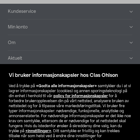
Bunntekst
Kundeservice
Min konto
Om
Aktuelt
Våre selskaper
Vi bruker informasjonskapsler hos Clas Ohlson
Ved å trykke på
«Godta alle informasjonskapsler»
samtykker du i at vi
Finn din butikk
lagrer informasjonskapsler (cookies) og annen sporingsteknologi på
din enhet i henhold til vår
policy for informasjonskapsler
for å
forbedre brukeropplevelsen din på vårt nettsted, analysere bruken av
SE
NO
FI
nettstedet og for å tilpasse våre markedsføringstiltak. Vi bruker fire
typer informasjonskapsler: nødvendige, funksjonelle, analytiske og
annonserelaterte. For nødvendige informasjonskapsler er det ikke noe
krav om samtykke, ettersom de er nødvendige for at nettstedet skal
fungere. Hvis du istedenfor ønsker å skreddersy dine valg, kan du
trykke på
«Innstillinger»
. Ditt samtykke er frivillig og kan trekkes
tilbake når som helst ved å endre dine innstillinger for