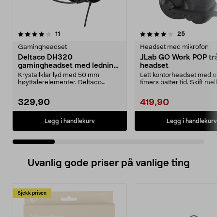
4.0 av 5 stjerner
anmeldelser
4.0 av 5 stjerner
anmeldelse
11
25
Gamingheadset
Headset med mikrofon
Deltaco DH320
JLab GO Work POP tr
gamingheadset med ledning,
headset
GAM-190
Krystallklar lyd med 50 mm
Lett kontorheadset med o
høyttalerelementer. Deltaco
timers batteritid. Skift me
DH320 robust gamingheadse...
mobil og laptop –...
329,90
419,90
Legg i handlekurv
Legg i handlekurv
Uvanlig gode priser på vanlige ting
Sjekk prisen