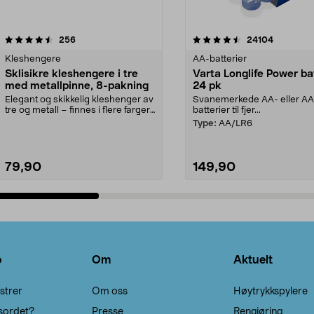
4.5av 5 stjerner
anmeldelser
4.5av 5 stjerner
anmeldels
256
24104
Kleshengere
AA-batterier
Sklisikre kleshengere i tre
Varta Longlife Power ba
med metallpinne, 8-pakning
24 pk
Elegant og skikkelig kleshenger av
Svanemerkede AA- eller A
tre og metall – finnes i flere farger.
batterier til fjer...
Kleshe...
Type:
AA/LR6
79,90
149,90
Legg i handlekurv
Legg i handlekurv
o
Om
Aktuelt
strer
Om oss
Høytrykkspylere
sordet?
Presse
Rengjøring