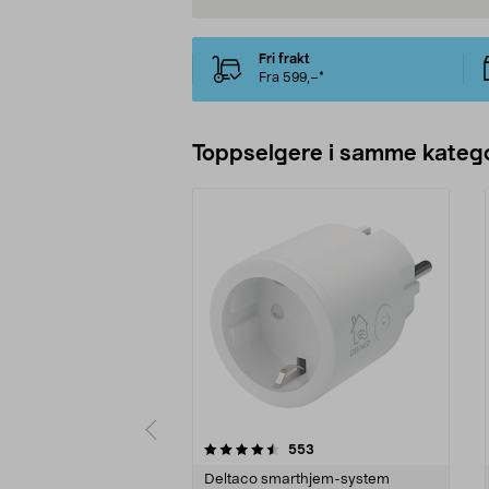
Fri frakt
Fra 599,–*
Toppselgere i samme katego
5 av 5 stjerner
4.5 av 5 stjerner
anmeldelser
553
Deltaco smarthjem-system