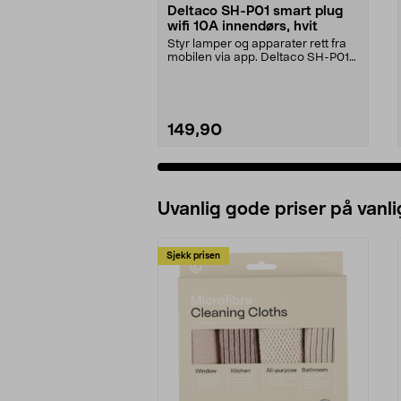
Deltaco SH-P01 smart plug
wifi 10A innendørs, hvit
Styr lamper og apparater rett fra
mobilen via app. Deltaco SH-P01
smartplugg for...
149,90
Uvanlig gode priser på vanli
Sjekk prisen