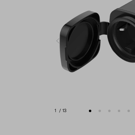
1
/
13