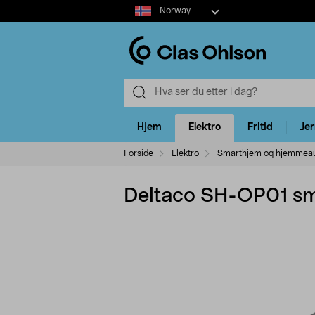
Select
Norway
market
Hjem
Elektro
Fritid
Je
Forside
Elektro
Smarthjem og hjemmea
Deltaco SH-OP01 sma