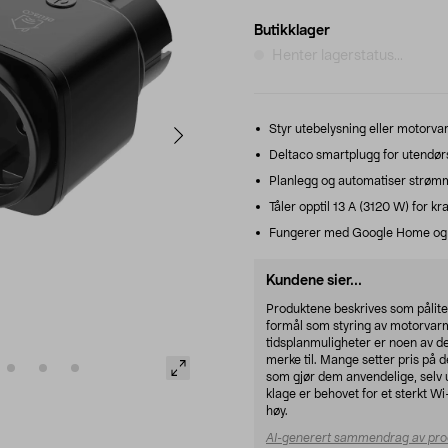
Butikklager
Henter lagerstatus...
Styr utebelysning eller motorvar
Deltaco smartplugg for utendørs
Planlegg og automatiser strømm
Tåler opptil 13 A (3120 W) for kr
Fungerer med Google Home og A
Kundene sier...
Produktene beskrives som påliteli
formål som styring av motorvarme
tidsplanmuligheter er noen av d
merke til. Mange setter pris på 
som gjør dem anvendelige, selv 
klage er behovet for et sterkt W
høy.
AI-generert sammendrag av pro