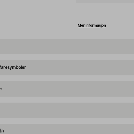
Mer informasjon
 faresymboler
er
l)