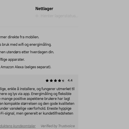
Nettlager
Henter lagerstatus...
mer direkte fra mobilen.
 bruk med wifi og energimåling.
en utendørs etter hverdagen din.
aftige apparater.
mazon Alexa (selges separat).
4.4
ge, enkle å installere, og fungerer utmerket til
re og lys via app. Energimåling og fleksible
e mange positive aspektene brukere har lagt
den kompakte størrelsen og den gode kvaliteten
under vanskelige værforhold. Eneste hyppige
i-Fi-signal, men generelt er kundetilfredsheten
duktens kundeomtaler
Verified by Trustvoice