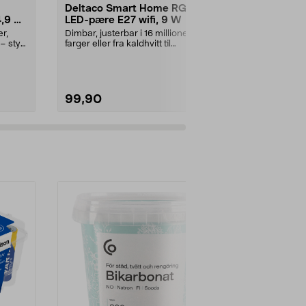
Deltaco Smart Home RGB
Deltaco S
4,9 W
LED-pære E27 wifi, 9 W
LED RGB 4,
pakning
r,
Dimbar, justerbar i 16 millioner
Smart belysnin
– styr
farger eller fra kaldhvitt til
kjøkken og bad
varmhvitt lys vi...
app. Delta...
99,90
279,90