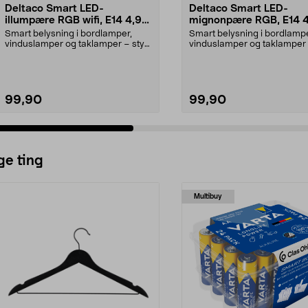
Deltaco Smart LED-
Deltaco Smart LED-
illumpære RGB wifi, E14 4,9
mignonpære RGB, E14 
W dimbar
dimbar
Smart belysning i bordlamper,
Smart belysning i bordlampe
vinduslamper og taklamper – styr
vinduslamper og taklamper 
via app. Deltaco ...
via app. Deltaco ...
99,90
99,90
ge ting
Multibuy