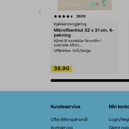
5av 5 stjerner
4.5av 5 stjerner
anmeldelser
3809
Kjøkkenrengjøring
Mikrofiberklut 32 x 31 cm, 4-
pakning
Kåret til «soleklar favoritt» i
svenske Afton...
Utførelse:
Grå/beige
39,90
Legg i handlekurv
Bunntekst
Kundeservice
Min kont
Ofte stilte spørsmål
Login/Regi
Kontakt oss
Glemt pas