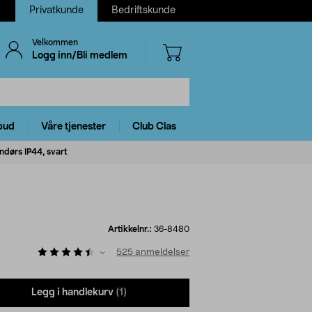
Privatkunde
Bedriftskunde
Velkommen
Logg inn/Bli medlem
bud
Våre tjenester
Club Clas
dørs IP44, svart
Artikkelnr.:
36-8480
525
anmeldelser
Legg i handlekurv
(1)