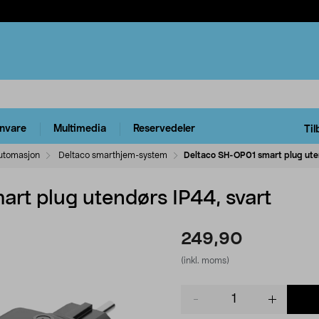
rnvare
Multimedia
Reservedeler
Til
utomasjon
Deltaco smarthjem-system
Deltaco SH-OP01 smart plug uten
rt plug utendørs IP44, svart
249,90
(inkl. moms)
Product
quantity