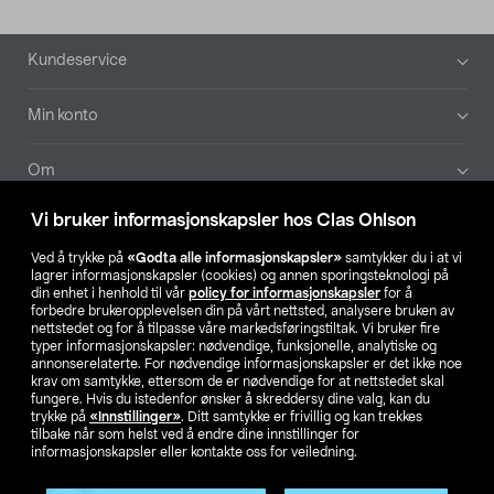
Bunntekst
Kundeservice
Min konto
Om
Vi bruker informasjonskapsler hos Clas Ohlson
Aktuelt
Ved å trykke på
«Godta alle informasjonskapsler»
samtykker du i at vi
lagrer informasjonskapsler (cookies) og annen sporingsteknologi på
Våre selskaper
din enhet i henhold til vår
policy for informasjonskapsler
for å
forbedre brukeropplevelsen din på vårt nettsted, analysere bruken av
nettstedet og for å tilpasse våre markedsføringstiltak. Vi bruker fire
Finn din butikk
typer informasjonskapsler: nødvendige, funksjonelle, analytiske og
annonserelaterte. For nødvendige informasjonskapsler er det ikke noe
krav om samtykke, ettersom de er nødvendige for at nettstedet skal
SE
NO
FI
fungere. Hvis du istedenfor ønsker å skreddersy dine valg, kan du
trykke på
«Innstillinger»
. Ditt samtykke er frivillig og kan trekkes
tilbake når som helst ved å endre dine innstillinger for
informasjonskapsler eller kontakte oss for veiledning.