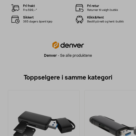
Fri frakt
Fri retur
Fra 599,–*
Returner til valgfri butikk
Sikkert
Klikk&Hent
365 dagers åpent kjøp
Bestill på nett og hent i butikk
Denver
-
Se alle produktene
Toppselgere i samme kategori