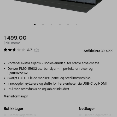
1 499,00
(inkl. moms)
2.7
(
9
)
Artikkelnr.:
39-4229
Portabel ekstra skjerm – kobles enkelt til for større arbeidsflate
Denver PMO-15602 bærbar skjerm – perfekt for reiser og
hjemmekontor
Skarpt Full HD-bilde med IPS-panel og bred innsynsvinkel
Innebygde høyttalere og støtte for flere enheter via USB-C og HDMI
Etui med stativfunksjon og kabler inkludert
Mer informasjon
Butikklager
Nettlager
Henter lagerstatus...
Henter lagerstatus...