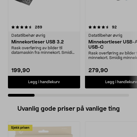
4.5 av 5 stjerner
anmeldelser
4.5 av 5 stjerner
anmeldelse
289
92
Datatilbehør øvrig
Datatilbehør øvrig
Minnekortleser USB 3.2
Minnekortleser USB-
USB-C
Rask overføring av bilder til
datamaskin fra minnekort. Smidig
Rask overføring av bilder t
minnekortleser fo...
minnekort. Smidig minnek
for dine M...
199,90
279,90
Legg i handlekurv
Legg i handlekurv
Uvanlig gode priser på vanlige ting
Sjekk prisen