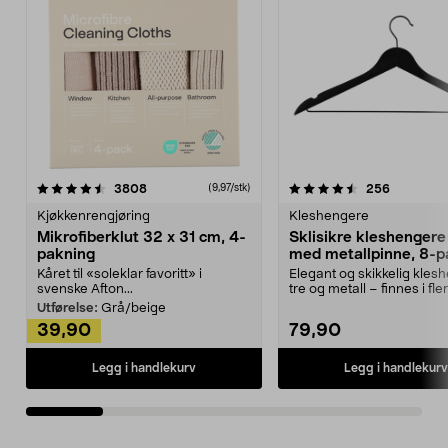
4.5av 5 stjerner
anmeldelser
4.5av 5 stjerner
anmeldels
3808
256
(9,97/stk)
Kjøkkenrengjøring
Kleshengere
Mikrofiberklut 32 x 31 cm, 4-
Sklisikre kleshengere 
pakning
med metallpinne, 8-p
Kåret til «soleklar favoritt» i
Elegant og skikkelig kles
svenske Afton...
tre og metall – finnes i fle
Kleshe...
Utførelse:
Grå/beige
39,90
79,90
Legg i handlekurv
Legg i handlekurv