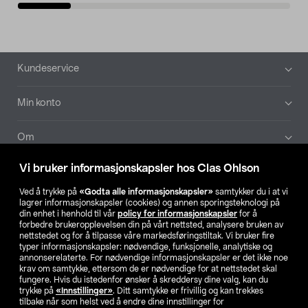
Bunntekst
Kundeservice
Min konto
Om
Vi bruker informasjonskapsler hos Clas Ohlson
Aktuelt
Ved å trykke på
«Godta alle informasjonskapsler»
samtykker du i at vi
lagrer informasjonskapsler (cookies) og annen sporingsteknologi på
Våre selskaper
din enhet i henhold til vår
policy for informasjonskapsler
for å
forbedre brukeropplevelsen din på vårt nettsted, analysere bruken av
nettstedet og for å tilpasse våre markedsføringstiltak. Vi bruker fire
Finn din butikk
typer informasjonskapsler: nødvendige, funksjonelle, analytiske og
annonserelaterte. For nødvendige informasjonskapsler er det ikke noe
krav om samtykke, ettersom de er nødvendige for at nettstedet skal
SE
NO
FI
fungere. Hvis du istedenfor ønsker å skreddersy dine valg, kan du
trykke på
«Innstillinger»
. Ditt samtykke er frivillig og kan trekkes
tilbake når som helst ved å endre dine innstillinger for