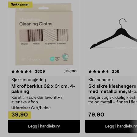
Sjekk prisen
4.5av 5 stjerner
anmeldelser
4.5av 5 stjerner
anmeldels
3809
256
(9,97/stk)
Kjøkkenrengjøring
Kleshengere
Mikrofiberklut 32 x 31 cm, 4-
Sklisikre kleshengere 
pakning
med metallpinne, 8-p
Kåret til «soleklar favoritt» i
Elegant og skikkelig kles
svenske Afton...
tre og metall – finnes i fle
Kleshe...
Utførelse:
Grå/beige
39,90
79,90
Legg i handlekurv
Legg i handlekurv