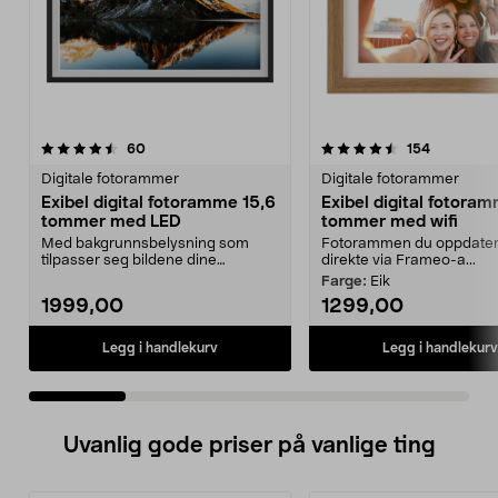
4.5 av 5 stjerner
anmeldelser
4.5 av 5 stjerner
anmeldels
60
154
Digitale fotorammer
Digitale fotorammer
Exibel digital fotoramme 15,6
Exibel digital fotoram
tommer med LED
tommer med wifi
Med bakgrunnsbelysning som
Fotorammen du oppdater
tilpasser seg bildene dine
direkte via Frameo-a...
automatisk. Fleksibel digi...
Farge:
Eik
1999,00
1299,00
Legg i handlekurv
Legg i handlekurv
Uvanlig gode priser på vanlige ting