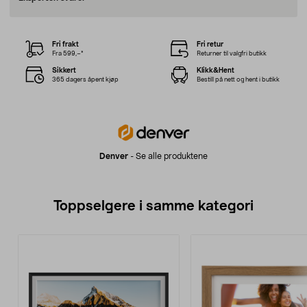
Fri frakt
Fri retur
Fra 599,–*
Returner til valgfri butikk
Sikkert
Klikk&Hent
365 dagers åpent kjøp
Bestill på nett og hent i butikk
Denver
-
Se alle produktene
Toppselgere i samme kategori