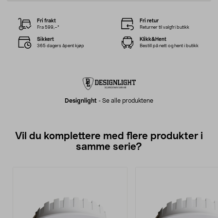
Fri frakt
Fri retur
Fra 599,–*
Returner til valgfri butikk
Sikkert
Klikk&Hent
365 dagers åpent kjøp
Bestill på nett og hent i butikk
Designlight
-
Se alle produktene
Vil du komplettere med flere produkter i
samme serie?