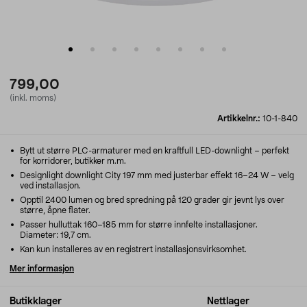
799,00
(inkl. moms)
Artikkelnr.:
10-1-840
Bytt ut større PLC-armaturer med en kraftfull LED-downlight – perfekt
for korridorer, butikker m.m.
Designlight downlight City 197 mm med justerbar effekt 16–24 W – velg
ved installasjon.
Opptil 2400 lumen og bred spredning på 120 grader gir jevnt lys over
større, åpne flater.
Passer hulluttak 160–185 mm for større innfelte installasjoner.
Diameter: 19,7 cm.
Kan kun installeres av en registrert installasjonsvirksomhet.
Mer informasjon
Butikklager
Nettlager