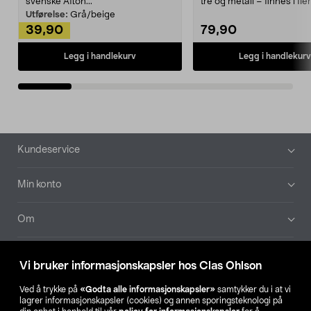
svenske Afton...
tre og metall – finnes i fle
Kleshe...
Utførelse:
Grå/beige
39,90
79,90
Legg i handlekurv
Legg i handlekurv
Bunntekst
Kundeservice
Min konto
Om
Aktuelt
Vi bruker informasjonskapsler hos Clas Ohlson
Våre selskaper
Ved å trykke på
«Godta alle informasjonskapsler»
samtykker du i at vi
lagrer informasjonskapsler (cookies) og annen sporingsteknologi på