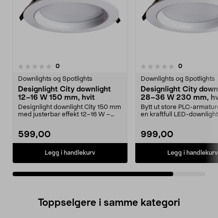
anmeldelser
anmeldelser
0
0
0.0 av 5 stjerner
Downlights og Spotlights
Downlights og Spotlights
Designlight City downlight
Designlight City down
12–16 W 150 mm, hvit
28–36 W 230 mm, hv
Designlight downlight City 150 mm
Bytt ut store PLC-armatu
med justerbar effekt 12–16 W –
en kraftfull LED-downlight
velg ved instal...
passer i rom med st...
599,00
999,00
Legg i handlekurv
Legg i handlekurv
Toppselgere i samme kategori