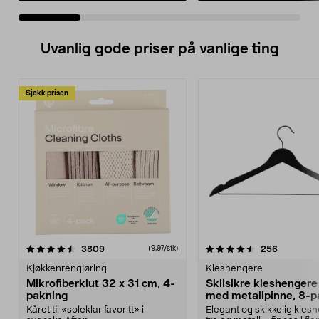
Uvanlig gode priser på vanlige ting
Sjekk prisen
4.5av 5 stjerner
anmeldelser
4.5av 5 stjerner
anmeldels
3809
256
(9,97/stk)
Kjøkkenrengjøring
Kleshengere
Mikrofiberklut 32 x 31 cm, 4-
Sklisikre kleshengere 
pakning
med metallpinne, 8-p
Kåret til «soleklar favoritt» i
Elegant og skikkelig kles