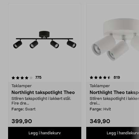
4.5 av 5 stjerner
anmeldelser
4.0 av 5 stjerner
anmeldels
775
819
Taklamper
Taklamper
Northlight takspotlight Theo
Northlight Theo taksp
Stilren takspotlight i lakkert stål.
Stilren takspotlight i lakker
Fire dre...
drei...
Farge:
Svart
Farge:
Hvit
399,90
349,90
Legg i handlekurv
Legg i handlekurv