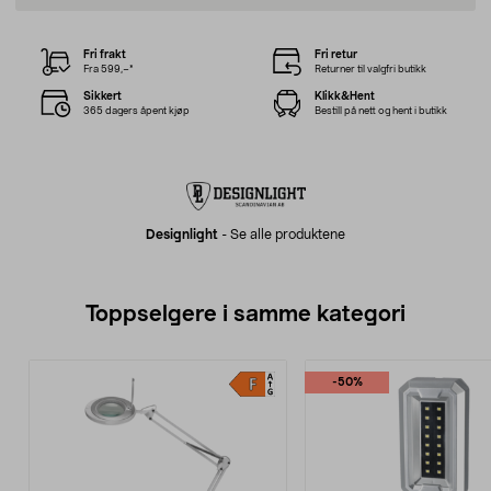
Fri frakt
Fri retur
Fra 599,–*
Returner til valgfri butikk
Sikkert
Klikk&Hent
365 dagers åpent kjøp
Bestill på nett og hent i butikk
Designlight
-
Se alle produktene
Toppselgere i samme kategori
-50%