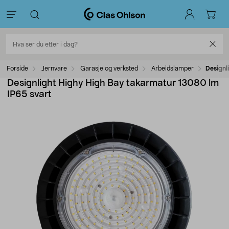
Forside
Jernvare
Garasje og verksted
Arbeidslamper
Designl
Designlight Highy High Bay takarmatur 13080 lm
IP65 svart