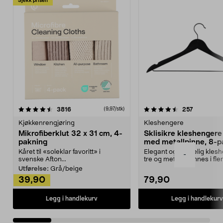
Sjekk prisen
4.5av 5 stjerner
anmeldelser
4.5av 5 stjerner
anmeldels
3816
257
(9,97/stk)
Kjøkkenrengjøring
Kleshengere
Mikrofiberklut 32 x 31 cm, 4-
Sklisikre kleshengere 
pakning
med metallpinne, 8-p
Kåret til «soleklar favoritt» i
Elegant og skikkelig kles
-
svenske Afton...
tre og metall – finnes i fle
Kleshe...
Utførelse:
Grå/beige
39,90
79,90
Legg i handlekurv
Legg i handlekurv