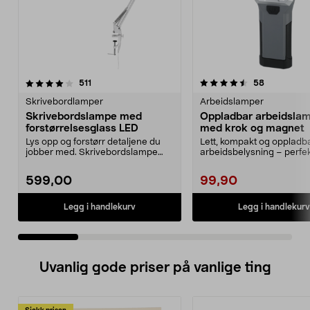
4.5 av 5 stjerner
anmeldelser
4.5 av 5 stjerner
anmeldelse
511
58
Skrivebordlamper
Arbeidslamper
Skrivebordslampe med
Oppladbar arbeidsla
forstørrelsesglass LED
med krok og magnet
Lys opp og forstørr detaljene du
Lett, kompakt og oppladb
jobber med. Skrivebordslampe
arbeidsbelysning – perfek
med LED og et stor...
midlertidig lys. Batte...
599,00
99,90
Legg i handlekurv
Legg i handlekurv
Uvanlig gode priser på vanlige ting