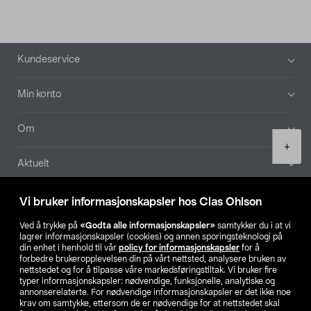
Bunntekst
Kundeservice
Min konto
Om
Product
+
quantity
Aktuelt
Våre selskaper
Vi bruker informasjonskapsler hos Clas Ohlson
Ved å trykke på
«Godta alle informasjonskapsler»
samtykker du i at vi
Finn din butikk
lagrer informasjonskapsler (cookies) og annen sporingsteknologi på
din enhet i henhold til vår
policy for informasjonskapsler
for å
forbedre brukeropplevelsen din på vårt nettsted, analysere bruken av
SE
NO
FI
nettstedet og for å tilpasse våre markedsføringstiltak. Vi bruker fire
typer informasjonskapsler: nødvendige, funksjonelle, analytiske og
annonserelaterte. For nødvendige informasjonskapsler er det ikke noe
krav om samtykke, ettersom de er nødvendige for at nettstedet skal