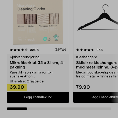
4.5av 5 stjerner
anmeldelser
4.5av 5 stjerner
anmeldels
3808
256
(9,97/stk)
Kjøkkenrengjøring
Kleshengere
Mikrofiberklut 32 x 31 cm, 4-
Sklisikre kleshengere 
pakning
med metallpinne, 8-p
Kåret til «soleklar favoritt» i
Elegant og skikkelig kles
svenske Afton...
tre og metall – finnes i fle
Kleshe...
Utførelse:
Grå/beige
39,90
79,90
Legg i handlekurv
Legg i handlekurv