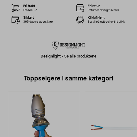
Fri frakt
Fri retur
Fra 599,–*
Returner til valgfri butikk
Sikkert
Klikk&Hent
365 dagers åpent kjøp
Bestill på nett og hent i butikk
Designlight
-
Se alle produktene
Toppselgere i samme kategori