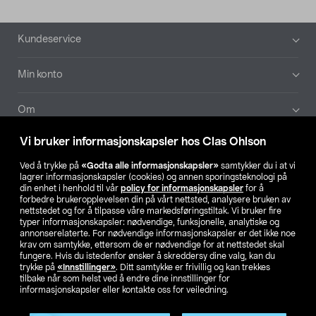
Bunntekst
Kundeservice
Min konto
Om
Vi bruker informasjonskapsler hos Clas Ohlson
Aktuelt
Ved å trykke på
«Godta alle informasjonskapsler»
samtykker du i at vi
lagrer informasjonskapsler (cookies) og annen sporingsteknologi på
Våre selskaper
din enhet i henhold til vår
policy for informasjonskapsler
for å
forbedre brukeropplevelsen din på vårt nettsted, analysere bruken av
nettstedet og for å tilpasse våre markedsføringstiltak. Vi bruker fire
Finn din butikk
typer informasjonskapsler: nødvendige, funksjonelle, analytiske og
annonserelaterte. For nødvendige informasjonskapsler er det ikke noe
krav om samtykke, ettersom de er nødvendige for at nettstedet skal
SE
NO
FI
fungere. Hvis du istedenfor ønsker å skreddersy dine valg, kan du
trykke på
«Innstillinger»
. Ditt samtykke er frivillig og kan trekkes
tilbake når som helst ved å endre dine innstillinger for
informasjonskapsler eller kontakte oss for veiledning.