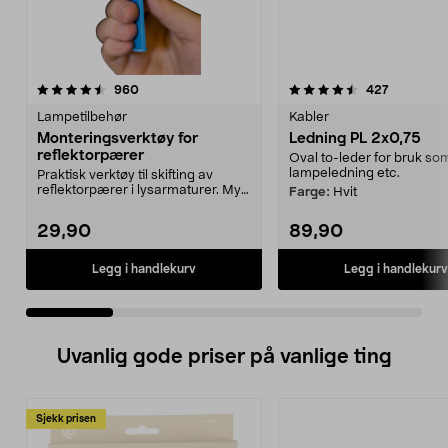
4.5 av 5 stjerner
anmeldelser
4.0 av 5 stjerner
anmeldels
960
427
Lampetilbehør
Kabler
Monteringsverktøy for
Ledning PL 2x0,75
reflektorpærer
Oval to-leder for bruk so
lampeledning etc.
Praktisk verktøy til skifting av
reflektorpærer i lysarmaturer. Myk
Farge:
Hvit
sugekopp - e...
29,90
89,90
Legg i handlekurv
Legg i handlekurv
Uvanlig gode priser på vanlige ting
Sjekk prisen