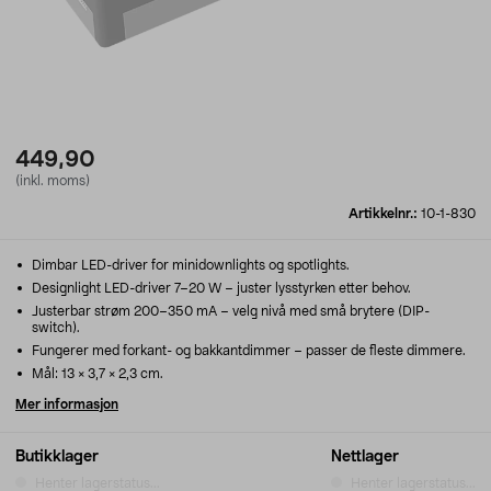
449,90
(inkl. moms)
Artikkelnr.:
10-1-830
Dimbar LED-driver for minidownlights og spotlights.
Designlight LED-driver 7–20 W – juster lysstyrken etter behov.
Justerbar strøm 200–350 mA – velg nivå med små brytere (DIP-
switch).
Fungerer med forkant- og bakkantdimmer – passer de fleste dimmere.
Mål: 13 × 3,7 × 2,3 cm.
Mer informasjon
Butikklager
Nettlager
Henter lagerstatus...
Henter lagerstatus...