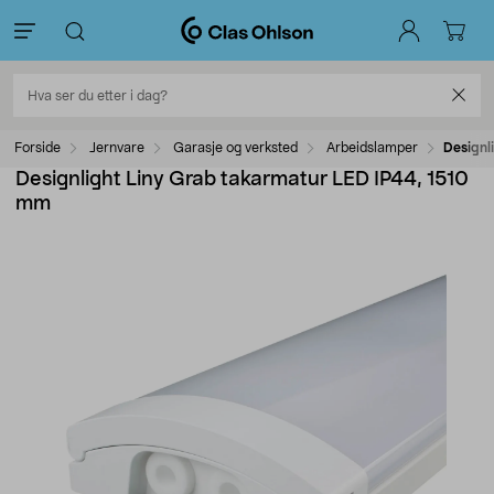
Forside
Jernvare
Garasje og verksted
Arbeidslamper
Designl
Designlight Liny Grab takarmatur LED IP44, 1510
mm