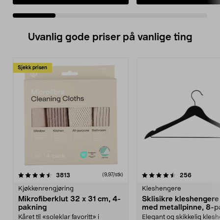
Uvanlig gode priser på vanlige ting
Sjekk prisen
4.5av 5 stjerner
anmeldelser
4.5av 5 stjerner
anmeldels
3813
256
(9,97/stk)
Kjøkkenrengjøring
Kleshengere
Mikrofiberklut 32 x 31 cm, 4-
Sklisikre kleshengere 
pakning
med metallpinne, 8-p
Kåret til «soleklar favoritt» i
Elegant og skikkelig kles