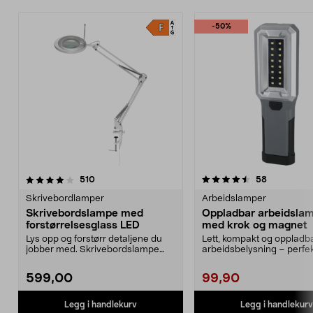
-50%
4.5 av 5 stjerner
anmeldelser
4.5 av 5 stjerner
anmeldelse
510
58
Skrivebordlamper
Arbeidslamper
Skrivebordslampe med
Oppladbar arbeidsla
forstørrelsesglass LED
med krok og magnet
Lys opp og forstørr detaljene du
Lett, kompakt og oppladb
jobber med. Skrivebordslampe
arbeidsbelysning – perfek
med LED og et stor...
midlertidig lys. Batte...
599,00
99,90
Legg i handlekurv
Legg i handlekurv