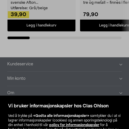
svenske Afton...
tre og metall – finnes i fle
Kleshe...
Utførelse:
Grå/beige
39,90
79,90
Legg i handlekurv
Legg i handlekurv
Bunntekst
Kundeservice
Min konto
Om
Vi bruker informasjonskapsler hos Clas Ohlson
Aktuelt
Ved å trykke på
«Godta alle informasjonskapsler»
samtykker du i at vi
lagrer informasjonskapsler (cookies) og annen sporingsteknologi på
Våre selskaper
din enhet i henhold til vår
policy for informasjonskapsler
for å