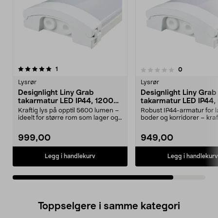
anmeldelser
1
anmeldelser
0
0.0 av 5 stjerner
Lysrør
Lysrør
Designlight Liny Grab
Designlight Liny Grab
takarmatur LED IP44, 1200
takarmatur LED IP44,
mm
mm
Kraftig lys på opptil 5600 lumen –
Robust IP44-armatur for l
ideelt for større rom som lager og
boder og korridorer – kraf
verksted. ...
driftssikkert ly...
999,00
949,00
Legg i handlekurv
Legg i handlekurv
Toppselgere i samme kategori