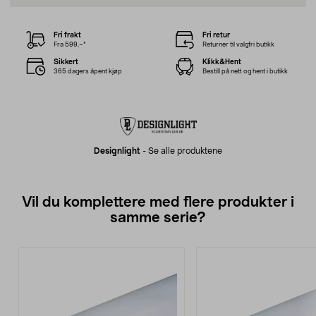
Fri frakt
Fri retur
Fra 599,–*
Returner til valgfri butikk
Sikkert
Klikk&Hent
365 dagers åpent kjøp
Bestill på nett og hent i butikk
Designlight
-
Se alle produktene
Vil du komplettere med flere produkter i
samme serie?