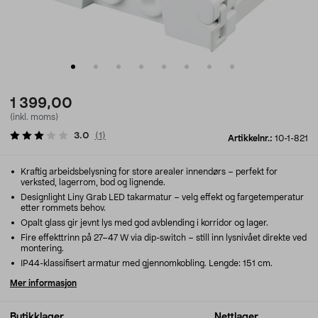
1 399,00
(inkl. moms)
3.0
(
1
)
Artikkelnr.:
10-1-821
Kraftig arbeidsbelysning for store arealer innendørs – perfekt for
verksted, lagerrom, bod og lignende.
Designlight Liny Grab LED takarmatur – velg effekt og fargetemperatur
etter rommets behov.
Opalt glass gir jevnt lys med god avblending i korridor og lager.
Fire effekttrinn på 27–47 W via dip-switch – still inn lysnivået direkte ved
montering.
IP44-klassifisert armatur med gjennomkobling. Lengde: 151 cm.
Mer informasjon
Butikklager
Nettlager