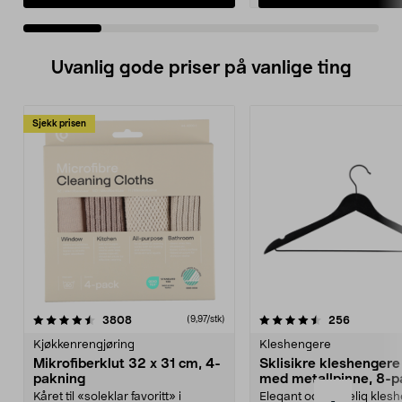
Uvanlig gode priser på vanlige ting
Sjekk prisen
4.5av 5 stjerner
anmeldelser
4.5av 5 stjerner
anmeldels
3808
256
(9,97/stk)
Kjøkkenrengjøring
Kleshengere
Mikrofiberklut 32 x 31 cm, 4-
Sklisikre kleshengere 
pakning
med metallpinne, 8-p
Kåret til «soleklar favoritt» i
Elegant og skikkelig kles
-