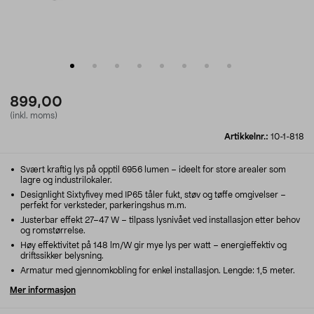
899,00
(inkl. moms)
Artikkelnr.:
10-1-818
Svært kraftig lys på opptil 6956 lumen – ideelt for store arealer som
lagre og industrilokaler.
Designlight Sixtyfivey med IP65 tåler fukt, støv og tøffe omgivelser –
perfekt for verksteder, parkeringshus m.m.
Justerbar effekt 27–47 W – tilpass lysnivået ved installasjon etter behov
og romstørrelse.
Høy effektivitet på 148 lm/W gir mye lys per watt – energieffektiv og
driftssikker belysning.
Armatur med gjennomkobling for enkel installasjon. Lengde: 1,5 meter.
Mer informasjon