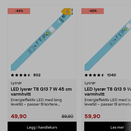
-44%
-40%
4.5 av 5 stjerner
anmeldelser
4.5 av 5 stjerner
anmeldel
802
1040
Lysrør
Lysrør
LED lysrør T8 G13 7 W 45 cm
LED lysrør T8 G13 9 
varmhvitt
varmhvitt
Energieffektiv LED med lang
Energieffektiv LED med l
levetid – passer til kortere
levetid – passer til armat
armaturer på 45 cm. T8,...
60 cm. T8, G13, 9 ...
49,90
59,90
89,90
Les mer
Legg i handlekurv