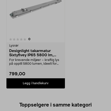
anmeldelser
0
Lysrør
Designlight takarmatur
Sixtyfivey IP65 5800 lm,
1200 mm
For krevende miljøer – kraftig lys
på opptil 5800 lumen, ideelt for
garasjer, la...
799,00
Legg i handlekurv
Toppselgere i samme kategori