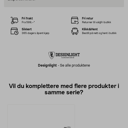
Fri frakt
Fri retur
Fra 599,–*
Returner til valgfri butikk
Sikkert
Klikk&Hent
365 dagers åpent kjøp
Bestill på nett og hent i butikk
Designlight
-
Se alle produktene
Vil du komplettere med flere produkter i
samme serie?