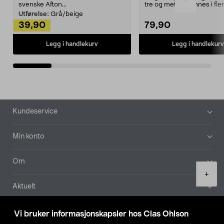
svenske Afton...
tre og metall – finnes i fle
Kleshe...
Utførelse:
Grå/beige
39,90
79,90
Legg i handlekurv
Legg i handlekurv
Bunntekst
Kundeservice
Min konto
Om
Product
+
quantity
Aktuelt
Våre selskaper
Vi bruker informasjonskapsler hos Clas Ohlson