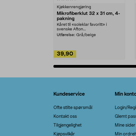
Kjøkkenrengjøring
Mikrofiberklut 32 x 31 cm, 4-
pakning
Kåret til «soleklar favoritt» i
svenske Afton...
Utførelse:
Grå/beige
39,90
Legg i handlekurv
Bunntekst
Kundeservice
Min kont
Ofte stilte spørsmål
Login/Regi
Kontakt oss
Glemt pas
Tilgjengelighet
Mine sider
Kjøpsvilkår
Min ordreh