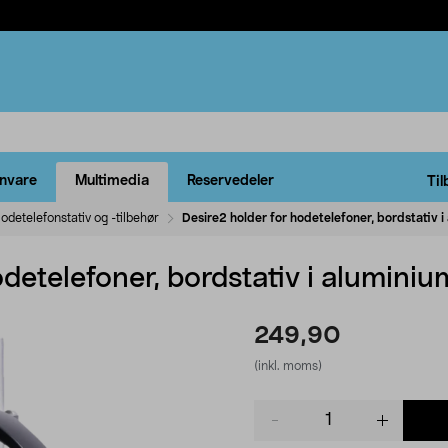
rnvare
Multimedia
Reservedeler
Til
odetelefonstativ og -tilbehør
Desire2 holder for hodetelefoner, bordstativ 
odetelefoner, bordstativ i aluminiu
249,90
(inkl. moms)
Product
quantity