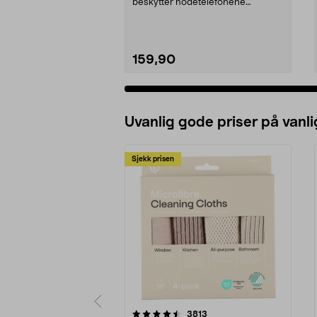
beskytter hodetelefonene
effektivt. Hodetelefonfutter...
159,90
Uvanlig gode priser på vanli
Sjekk prisen
5av 5 stjerner
4.5av 5 stjerner
anmeldelser
3813