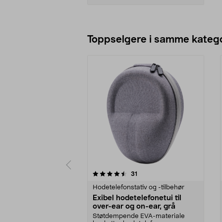
Legg i handlekurv
Toppselgere i samme katego
5 av 5 stjerner
5.0 av 5 stjerner
anmeldelser
31
Hodetelefonstativ og -tilbehør
Exibel hodetelefonetui til
over-ear og on-ear, grå
Støtdempende EVA-materiale