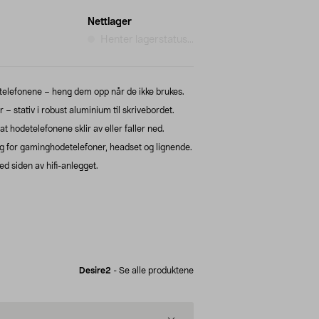
Nettlager
Henter lagerstatus...
etelefonene – heng dem opp når de ikke brukes.
– stativ i robust aluminium til skrivebordet.
t hodetelefonene sklir av eller faller ned.
 for gaminghodetelefoner, headset og lignende.
ed siden av hifi-anlegget.
Desire2
-
Se alle produktene