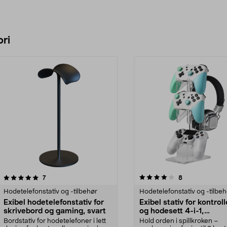
ri
4.0 av 5 stjerner
anmeldelser
anmeldelser
7
8
0.0 av 5 stjerner
Hodetelefonstativ og -tilbehør
Hodetelefonstativ og -tilbeh
Exibel hodetelefonstativ for
Exibel stativ for kontrol
skrivebord og gaming, svart
og hodesett 4-i-1,
transparent
Bordstativ for hodetelefoner i lett
Hold orden i spillkroken –