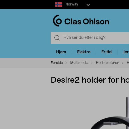
Select
Norway
market
Hjem
Elektro
Fritid
Je
Forside
Multimedia
Hodetelefoner
H
Desire2 holder for h