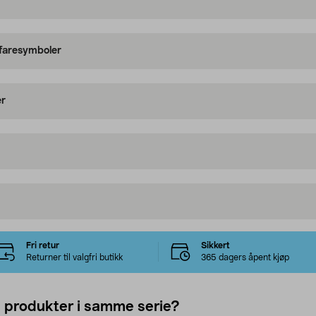
 faresymboler
er
Fri retur
Sikkert
Returner til valgfri butikk
365 dagers åpent kjøp
e produkter i samme serie?