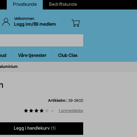
Privatkunde
Bedriftskunde
Velkommen
Logg inn/Bli medlem
bud
Våre tjenester
Club Clas
i aluminium
m
Artikkelnr.:
39-3802
1
anmeldelse
Legg i handlekurv
(1)