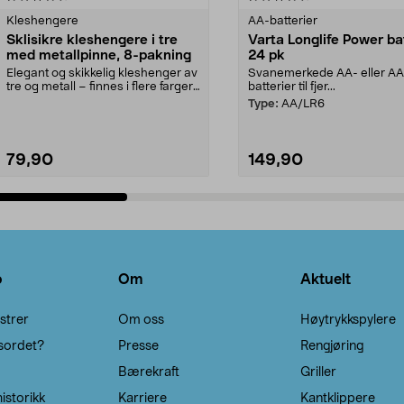
Kleshengere
AA-batterier
Sklisikre kleshengere i tre
Varta Longlife Power ba
med metallpinne, 8-pakning
24 pk
Elegant og skikkelig kleshenger av
Svanemerkede AA- eller A
tre og metall – finnes i flere farger.
batterier til fjer...
Kleshe...
Type:
AA/LR6
79,90
149,90
Legg i handlekurv
Legg i handlekurv
o
Om
Aktuelt
strer
Om oss
Høytrykkspylere
sordet?
Presse
Rengjøring
Bærekraft
Griller
istorikk
Karriere
Kantklippere