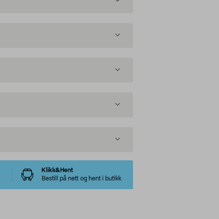
Klikk&Hent
Bestill på nett og hent i butikk