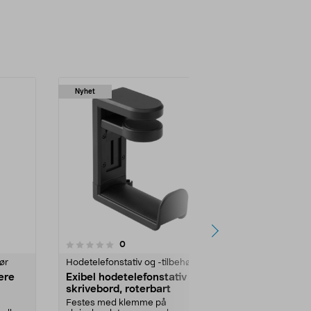
Nyhet
3.5 av 5 stjerner
4.5
3
anmeldelser
0
ør
Hodetelefonstativ og -tilbehør
Hodetelefonst
lere
Exibel hodetelefonstativ
Exibel hode
skrivebord, roterbart
justerbar m
Festes med klemme på
Praktisk kombi