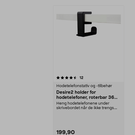
5av 5 stjerner
anmeldelser
12
Hodetelefonstativ og -tilbehør
Desire2 holder for
hodetelefoner, roterbar 360
grader
Heng hodetelefonene under
skrivebordet når de ikke trengs.
Desire2 holder for ho...
199,90