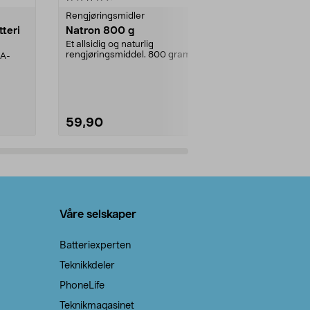
Rengjøringsmidler
Levende lys
tteri
Natron 800 g
Telys steari
prosent ste
Et allsidig og naturlig
rengjøringsmiddel. 800 gram
AA-
100 % stearin
natron – til rengjøring både...
råvarer. Produ
brenner med e
59,90
69,90
Legg i handlekurv
Legg 
Våre selskaper
Batteriexperten
Teknikkdeler
PhoneLife
Teknikmagasinet