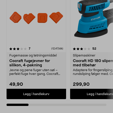
3.5 av 5 stjerner
anmeldelser
4.5 av 5 stjerner
anmeldelse
7
52
(12,47/stk)
Fugemasse og tetningsmiddel
Slipemaskiner
Cocraft fugejevner for
Cocraft HD 180 slipe
silikon, 4-pakning
med tilbehør
Jevne og pene fuger uten søl –
Adaptere for fingersliping
perfekt fuge hver gang. Cocraft
rundsliping følger med. C
fugeutjevner for ...
HD 180 – effektiv ...
49,90
299,90
Legg i handlekurv
Legg i handlekurv