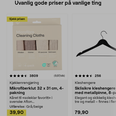
Uvanlig gode priser på vanlige ting
Sjekk prisen
4.5av 5 stjerner
anmeldelser
4.5av 5 stjerner
anmeldels
3809
256
(9,97/stk)
Kjøkkenrengjøring
Kleshengere
Mikrofiberklut 32 x 31 cm, 4-
Sklisikre kleshengere 
pakning
med metallpinne, 8-p
Kåret til «soleklar favoritt» i
Elegant og skikkelig kles
svenske Afton...
tre og metall – finnes i fle
Kleshe...
Utførelse:
Grå/beige
39,90
79,90