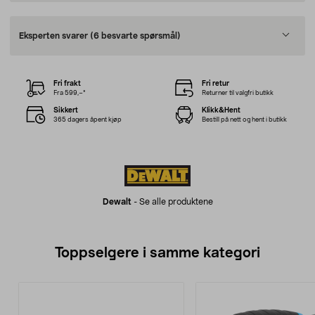
Eksperten svarer
(6 besvarte spørsmål)
Fri frakt
Fri retur
Fra 599,–*
Returner til valgfri butikk
Sikkert
Klikk&Hent
365 dagers åpent kjøp
Bestill på nett og hent i butikk
Dewalt
-
Se alle produktene
Toppselgere i samme kategori