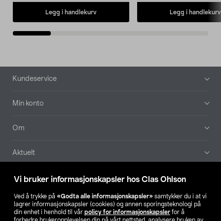
Legg i handlekurv
Legg i handlekurv
Bunntekst
Kundeservice
Min konto
Om
Aktuelt
Våre selskaper
Vi bruker informasjonskapsler hos Clas Ohlson
Ved å trykke på
«Godta alle informasjonskapsler»
samtykker du i at vi
Finn din butikk
lagrer informasjonskapsler (cookies) og annen sporingsteknologi på
din enhet i henhold til vår
policy for informasjonskapsler
for å
forbedre brukeropplevelsen din på vårt nettsted, analysere bruken av