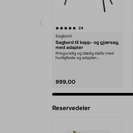
0 av 5 stjerner
4.5 av 5 stjerner
anmeldelser
24
Sagbord
Sagbord til kapp- og gjærsag,
med adapter
Prisgunstig og stødig stativ med
hurtigfeste og adapter.
Sammenleggbart sagbord ...
999,00
Reservedeler