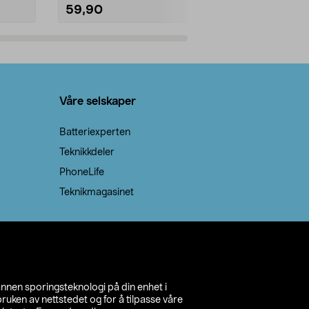
59,90
69,90
Legg i handlekurv
Legg 
Våre selskaper
Batteriexperten
Teknikkdeler
PhoneLife
Teknikmagasinet
annen sporingsteknologi på din enhet i
ruken av nettstedet og for å tilpasse våre