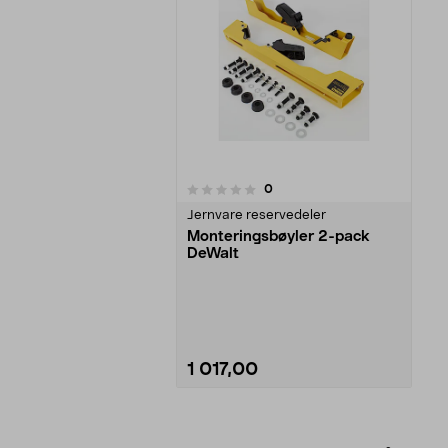
anmeldelser
0
0av 5 stjerner
Jernvare reservedeler
Monteringsbøyler 2-pack
DeWalt
1 017,00
Se varianter