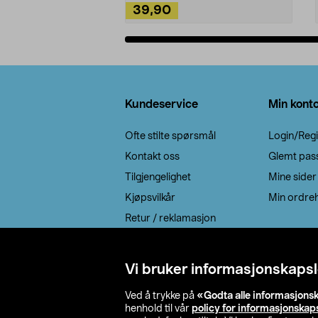
39,90
Legg i handlekurv
Bunntekst
Kundeservice
Min kont
Ofte stilte spørsmål
Login/Regi
Kontakt oss
Glemt pas
Tilgjengelighet
Mine sider
Kjøpsvilkår
Min ordreh
Retur / reklamasjon
EE-avfall
Cookie policy
Vi bruker informasjonskapsl
Leveringsalternativ
Ved å trykke på
«Godta alle informasjons
henhold til vår
policy for informasjonskap