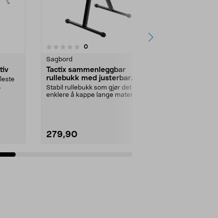
4.5 av 5 stjerner
7
anmeldelser
0
Sagbord
Sagbord
tiv
Tactix sammenleggbar
Ryobi RAK0
rullebukk med justerbar
1400 mm
leste
høyde
Stabil rullebukk som gjør det
Styreskinne f
enklere å kappe lange materialer.
RPLS18X-0 (se
Tactix rullestøt...
RAK02SR styre
279,90
1099,00