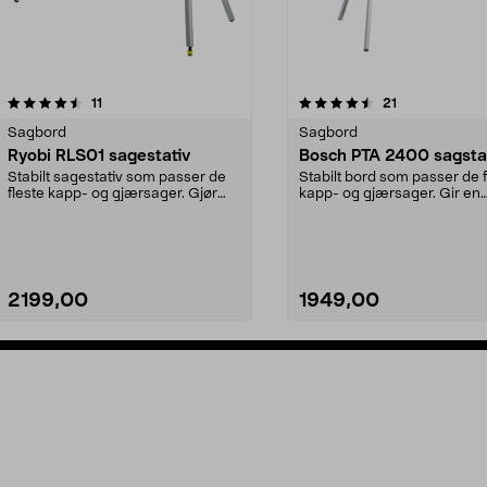
4.5 av 5 stjerner
anmeldelser
anmeldelser
11
21
0.0 av 5 stjerner
Sagbord
Sagbord
Ryobi RLS01 sagestativ
Bosch PTA 2400 sagsta
Stabilt sagestativ som passer de
Stabilt bord som passer de f
fleste kapp- og gjærsager. Gjør
kapp- og gjærsager. Gir en
det enklere å b...
ergonomisk arbeidsh...
2199,00
1949,00