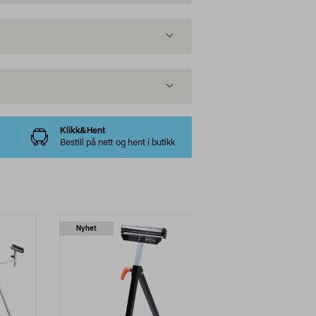
Klikk&Hent
Bestill på nett og hent i butikk
Nyhet