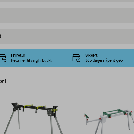
)
Fri retur
Sikkert
Returner til valgfri butikk
365 dagers åpent kjøp
ri