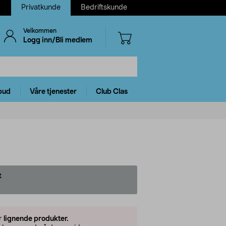
Privatkunde
Bedriftskunde
Velkommen
Logg inn/Bli medlem
bud
Våre tjenester
Club Clas
t
er
lignende produkter.