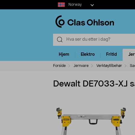
Select
Norway
market
Hjem
Elektro
Fritid
Je
Forside
Jernvare
Verktøytilbehør
Sa
Dewalt DE7033-XJ s