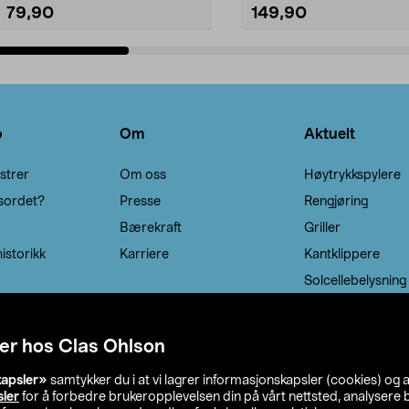
79,90
149,90
Legg i handlekurv
Legg i handlekurv
o
Om
Aktuelt
strer
Om oss
Høytrykkspylere
sordet?
Presse
Rengjøring
Bærekraft
Griller
istorikk
Karriere
Kantklippere
Solcellebelysning
er hos Clas Ohlson
kapsler»
samtykker du i at vi lagrer informasjonskapsler (cookies) og 
sler
for å forbedre brukeropplevelsen din på vårt nettsted, analysere b