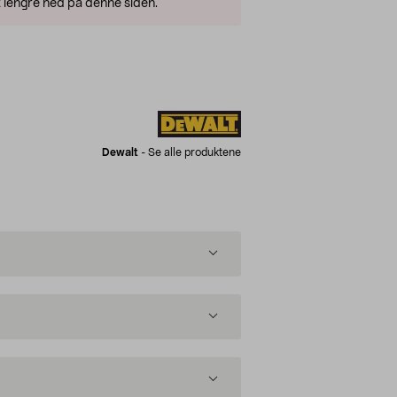
 lengre ned på denne siden.
Dewalt
-
Se alle produktene