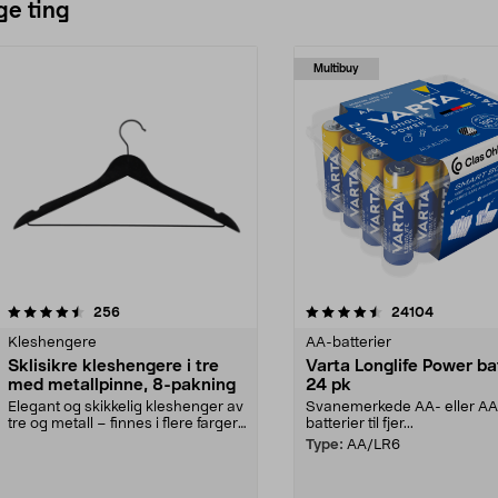
ge ting
Multibuy
4.5av 5 stjerner
anmeldelser
4.5av 5 stjerner
anmeldels
256
24104
Kleshengere
AA-batterier
Sklisikre kleshengere i tre
Varta Longlife Power ba
med metallpinne, 8-pakning
24 pk
Elegant og skikkelig kleshenger av
Svanemerkede AA- eller A
tre og metall – finnes i flere farger.
batterier til fjer...
Kleshe...
Type:
AA/LR6