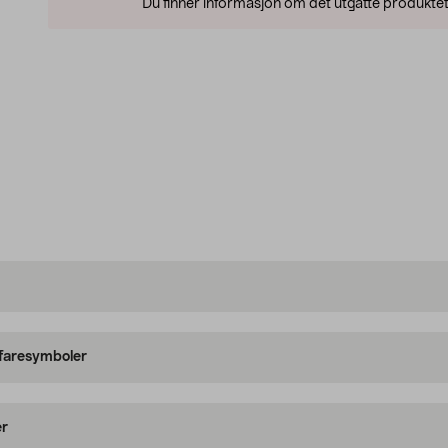
Du finner informasjon om det utgåtte produktet
 faresymboler
er