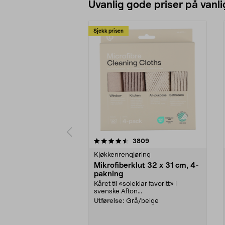
Uvanlig gode priser på vanli
Sjekk prisen
5av 5 stjerner
4.5av 5 stjerner
anmeldelser
3809
Kjøkkenrengjøring
Mikrofiberklut 32 x 31 cm, 4-
pakning
Kåret til «soleklar favoritt» i
svenske Afton...
Utførelse:
Grå/beige