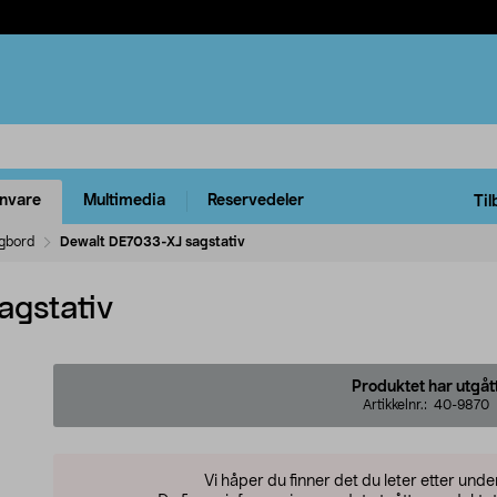
rnvare
Multimedia
Reservedeler
Til
gbord
Dewalt DE7033-XJ sagstativ
agstativ
Produktet har utgåt
Artikkelnr.:
40-9870
Vi håper du finner det du leter etter und