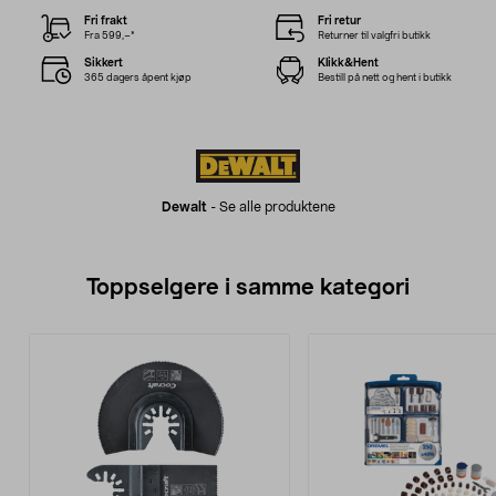
Fri frakt
Fri retur
Fra 599,–*
Returner til valgfri butikk
Sikkert
Klikk&Hent
365 dagers åpent kjøp
Bestill på nett og hent i butikk
Dewalt
-
Se alle produktene
Toppselgere i samme kategori