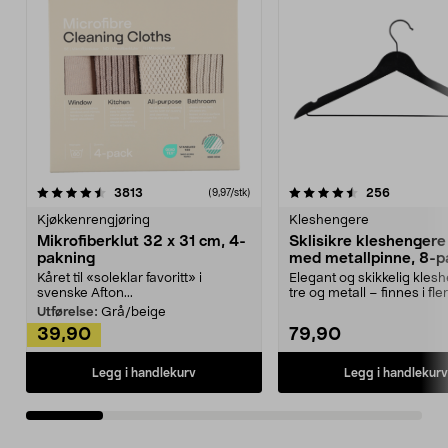
4.5av 5 stjerner
anmeldelser
4.5av 5 stjerner
anmeldels
3813
256
(9,97/stk)
Kjøkkenrengjøring
Kleshengere
Mikrofiberklut 32 x 31 cm, 4-
Sklisikre kleshengere 
pakning
med metallpinne, 8-p
Kåret til «soleklar favoritt» i
Elegant og skikkelig kles
svenske Afton...
tre og metall – finnes i fle
Kleshe...
Utførelse:
Grå/beige
39,90
79,90
Legg i handlekurv
Legg i handlekurv