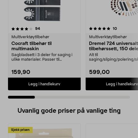
5.0 av 5 stjerner
anmeldelser
4.5 av 5 stjerner
anmeldelse
94
10
Multiverktøytilbehør
Multiverktøytilbehør
Cocraft tilbehør til
Dremel 724 universal
multimaskin
tilbehørssett, 150 del
Sagbladsett i 3 deler for saging i
Alt til
ulike materialer. Passer til
saging/sliping/polering/s
multimaskiner av...
med Dremel multiverktøy
724 – ...
159,90
599,00
Legg i handlekurv
Legg i handlekurv
Uvanlig gode priser på vanlige ting
Sjekk prisen