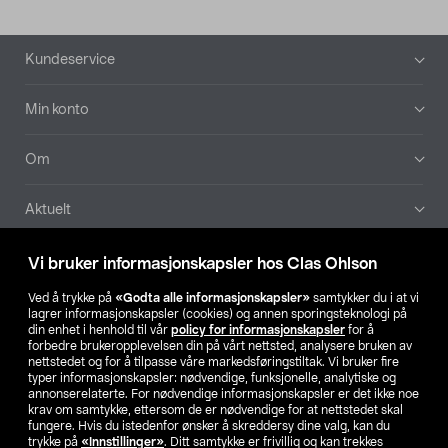
Bunntekst
Kundeservice
Min konto
Om
Aktuelt
Våre selskaper
Vi bruker informasjonskapsler hos Clas Ohlson
Ved å trykke på
«Godta alle informasjonskapsler»
samtykker du i at vi
Finn din butikk
lagrer informasjonskapsler (cookies) og annen sporingsteknologi på
din enhet i henhold til vår
policy for informasjonskapsler
for å
forbedre brukeropplevelsen din på vårt nettsted, analysere bruken av
SE
NO
FI
nettstedet og for å tilpasse våre markedsføringstiltak. Vi bruker fire
typer informasjonskapsler: nødvendige, funksjonelle, analytiske og
annonserelaterte. For nødvendige informasjonskapsler er det ikke noe
krav om samtykke, ettersom de er nødvendige for at nettstedet skal
fungere. Hvis du istedenfor ønsker å skreddersy dine valg, kan du
trykke på
«Innstillinger»
. Ditt samtykke er frivillig og kan trekkes