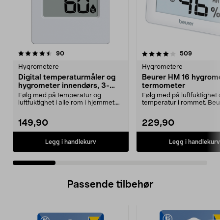
4.0 av 5 stjerner
anmeldelser
4.0 av 5 stjerner
anmeldel
90
509
Hygrometere
Hygrometere
Digital temperaturmåler og
Beurer HM 16 hygrome
hygrometer innendørs, 3-
termometer
pakning
Følg med på temperatur og
Følg med på luftfuktighet
luftfuktighet i alle rom i hjemmet.
temperatur i rommet. Be
Digitalt termomete...
16 hygrometer med sm...
149,90
229,90
Legg i handlekurv
Legg i handlekurv
Passende tilbehør