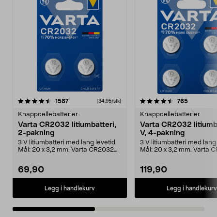
4.5av 5 stjerner
anmeldelser
4.5av 5 stjerner
anmeldels
1587
765
(34,95/stk)
Knappcellebatterier
Knappcellebatterier
Varta CR2032 litiumbatteri,
Varta CR2032 litiumb
2-pakning
V, 4-pakning
3 V litiumbatteri med lang levetid.
3 V litiumbatteri med lang 
Mål: 20 x 3,2 mm. Varta CR2032
Mål: 20 x 3,2 mm. Varta 
knappcellebat...
knappcellebat...
69,90
119,90
Legg i handlekurv
Legg i handlekurv