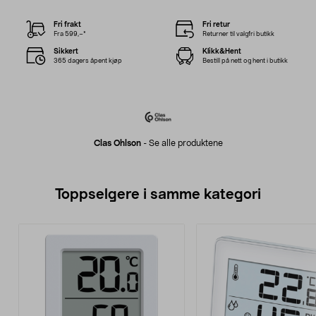
Fri frakt
Fri retur
Fra 599,–*
Returner til valgfri butikk
Sikkert
Klikk&Hent
365 dagers åpent kjøp
Bestill på nett og hent i butikk
Clas Ohlson
-
Se alle produktene
Toppselgere i samme kategori