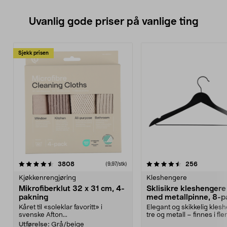
Uvanlig gode priser på vanlige ting
Sjekk prisen
4.5av 5 stjerner
anmeldelser
4.5av 5 stjerner
anmeldels
3808
256
(9,97/stk)
Kjøkkenrengjøring
Kleshengere
Mikrofiberklut 32 x 31 cm, 4-
Sklisikre kleshengere 
pakning
med metallpinne, 8-p
Kåret til «soleklar favoritt» i
Elegant og skikkelig kles
svenske Afton...
tre og metall – finnes i fle
Kleshe...
Utførelse:
Grå/beige