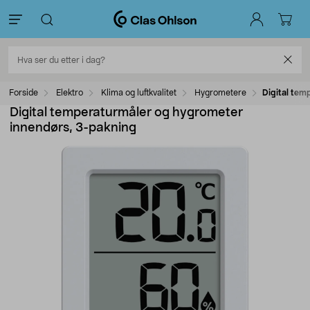
Forside
Elektro
Klima og luftkvalitet
Hygrometere
Digital tem
Digital temperaturmåler og hygrometer
innendørs, 3-pakning