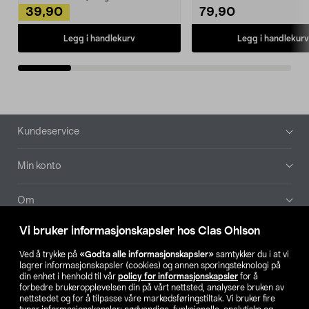
39,90
79,90
Legg i handlekurv
Legg i handlekurv
Bunntekst
Kundeservice
Min konto
Om
Vi bruker informasjonskapsler hos Clas Ohlson
Aktuelt
Ved å trykke på
«Godta alle informasjonskapsler»
samtykker du i at vi
lagrer informasjonskapsler (cookies) og annen sporingsteknologi på
Våre selskaper
din enhet i henhold til vår
policy for informasjonskapsler
for å
forbedre brukeropplevelsen din på vårt nettsted, analysere bruken av
nettstedet og for å tilpasse våre markedsføringstiltak. Vi bruker fire
Finn din butikk