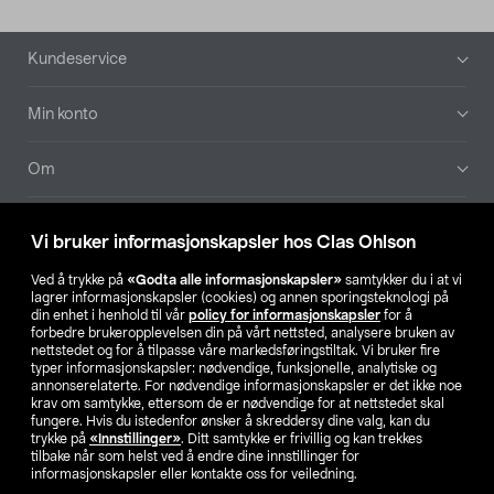
Bunntekst
Kundeservice
Min konto
Om
Aktuelt
Vi bruker informasjonskapsler hos Clas Ohlson
Våre selskaper
Ved å trykke på
«Godta alle informasjonskapsler»
samtykker du i at vi
lagrer informasjonskapsler (cookies) og annen sporingsteknologi på
din enhet i henhold til vår
policy for informasjonskapsler
for å
Finn din butikk
forbedre brukeropplevelsen din på vårt nettsted, analysere bruken av
nettstedet og for å tilpasse våre markedsføringstiltak. Vi bruker fire
typer informasjonskapsler: nødvendige, funksjonelle, analytiske og
annonserelaterte. For nødvendige informasjonskapsler er det ikke noe
SE
NO
FI
krav om samtykke, ettersom de er nødvendige for at nettstedet skal
fungere. Hvis du istedenfor ønsker å skreddersy dine valg, kan du
trykke på
«Innstillinger»
. Ditt samtykke er frivillig og kan trekkes
tilbake når som helst ved å endre dine innstillinger for
informasjonskapsler eller kontakte oss for veiledning.