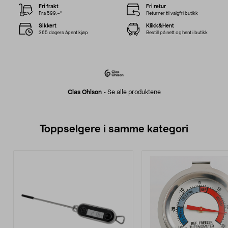
Fri frakt
Fri retur
Fra 599,–*
Returner til valgfri butikk
Sikkert
Klikk&Hent
365 dagers åpent kjøp
Bestill på nett og hent i butikk
Clas Ohlson
-
Se alle produktene
Toppselgere i samme kategori