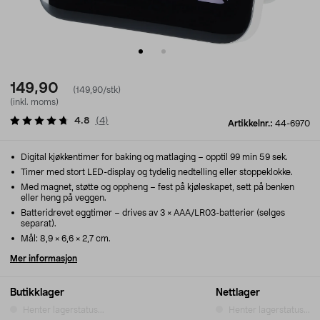
149,90
(149,90/stk)
(inkl. moms)
4.8
(
4
)
Artikkelnr.:
44-6970
Digital kjøkkentimer for baking og matlaging – opptil 99 min 59 sek.
Timer med stort LED-display og tydelig nedtelling eller stoppeklokke.
Med magnet, støtte og oppheng – fest på kjøleskapet, sett på benken
eller heng på veggen.
Batteridrevet eggtimer – drives av 3 × AAA/LR03-batterier (selges
separat).
Mål: 8,9 × 6,6 × 2,7 cm.
Mer informasjon
Butikklager
Nettlager
Henter lagerstatus...
Henter lagerstatus...