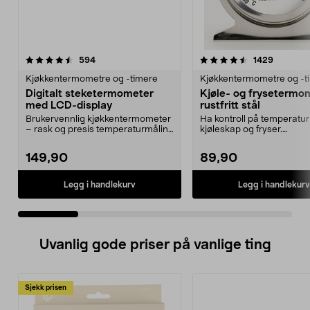
4.5 av 5 stjerner
anmeldelser
4.5 av 5 stjerner
anmeldel
594
1429
Kjøkkentermometre og -timere
Kjøkkentermometre og -t
Digitalt steketermometer
Kjøle- og frysetermo
med LCD-display
rustfritt stål
Brukervennlig kjøkkentermometer
Ha kontroll på temperatur 
– rask og presis temperaturmåling
kjøleskap og fryser.
ved baking og ...
Kjøleskaptermometeret 
bruke...
149,90
89,90
Legg i handlekurv
Legg i handlekurv
Uvanlig gode priser på vanlige ting
Sjekk prisen