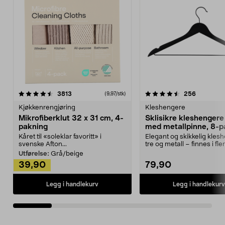
4.5av 5 stjerner
anmeldelser
4.5av 5 stjerner
anmeldels
3813
256
(9,97/stk)
Kjøkkenrengjøring
Kleshengere
Mikrofiberklut 32 x 31 cm, 4-
Sklisikre kleshengere 
pakning
med metallpinne, 8-p
Kåret til «soleklar favoritt» i
Elegant og skikkelig kles
svenske Afton...
tre og metall – finnes i fle
Kleshe...
Utførelse:
Grå/beige
39,90
79,90
Legg i handlekurv
Legg i handlekurv