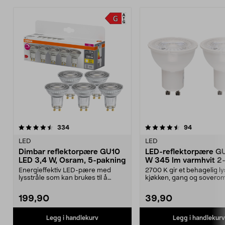
4.5 av 5 stjerner
anmeldelser
4.5 av 5 stjerner
anmeldelse
334
94
LED
LED
Dimbar reflektorpære GU10
LED-reflektorpære G
LED 3,4 W, Osram, 5-pakning
W 345 lm varmhvit 2
pakning
Energieffektiv LED-pære med
2700 K gir et behagelig lys
lysstråle som kan brukes til å
kjøkken, gang og sovero
fremheve gjenstander....
reflektorpære GU10 –...
199,90
39,90
Legg i handlekurv
Legg i handlekurv