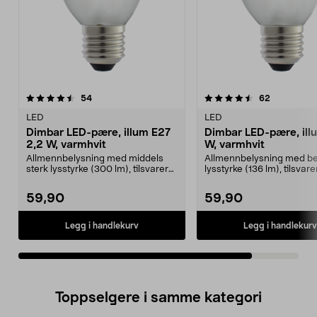
4.5av 5 stjerner
anmeldelser
anmeldelse
54
62
LED
LED
Dimbar LED-pære, illum E27
Dimbar LED-pære, ill
2,2 W, varmhvit
W, varmhvit
Allmennbelysning med middels
Allmennbelysning med be
sterk lysstyrke (300 lm), tilsvarer
lysstyrke (136 lm), tilsvar
en 25 W lyspære...
glødepære. ...
59,90
59,90
Legg i handlekurv
Legg i handlekurv
Toppselgere i samme kategori