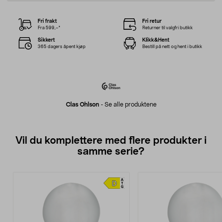
Fri frakt
Fri retur
Fra 599,–*
Returner til valgfri butikk
Sikkert
Klikk&Hent
365 dagers åpent kjøp
Bestill på nett og hent i butikk
Clas Ohlson
-
Se alle produktene
Vil du komplettere med flere produkter i
samme serie?