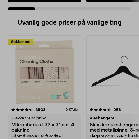
Uvanlig gode priser på vanlige ting
Sjekk prisen
4.5av 5 stjerner
anmeldelser
4.5av 5 stjerner
anmeldels
3808
256
(9,97/stk)
Kjøkkenrengjøring
Kleshengere
Mikrofiberklut 32 x 31 cm, 4-
Sklisikre kleshengere 
pakning
med metallpinne, 8-p
Kåret til «soleklar favoritt» i
Elegant og skikkelig kles