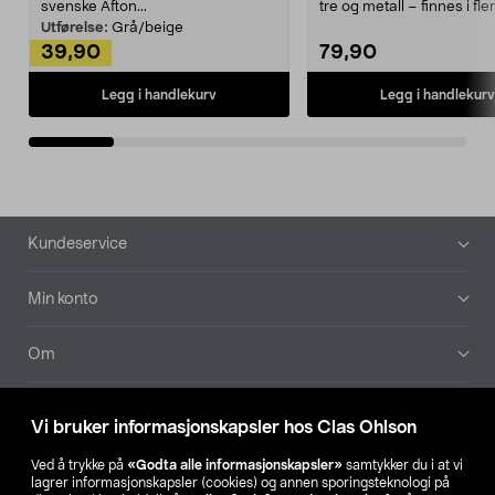
svenske Afton...
tre og metall – finnes i fle
Kleshe...
Utførelse:
Grå/beige
39,90
79,90
Legg i handlekurv
Legg i handlekurv
Bunntekst
Kundeservice
Min konto
Om
Aktuelt
Vi bruker informasjonskapsler hos Clas Ohlson
Våre selskaper
Ved å trykke på
«Godta alle informasjonskapsler»
samtykker du i at vi
lagrer informasjonskapsler (cookies) og annen sporingsteknologi på