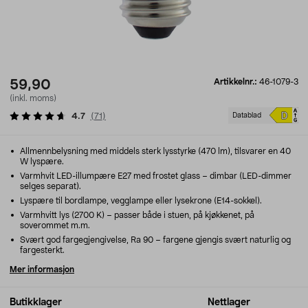
Artikkelnr.:
46-1079-3
59,90
(inkl. moms)
4.7
(
71
)
Datablad
Allmennbelysning med middels sterk lysstyrke (470 lm), tilsvarer en 40
W lyspære.
Varmhvit LED-illumpære E27 med frostet glass – dimbar (LED-dimmer
selges separat).
Lyspære til bordlampe, vegglampe eller lysekrone (E14-sokkel).
Varmhvitt lys (2700 K) – passer både i stuen, på kjøkkenet, på
soverommet m.m.
Svært god fargegjengivelse, Ra 90 – fargene gjengis svært naturlig og
fargesterkt.
Mer informasjon
Butikklager
Nettlager