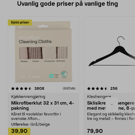
Uvanlig gode priser på vanlige ting
Sjekk prisen
4.5av 5 stjerner
anmeldelser
4.5av 5 stjerner
anmeldels
3808
256
(9,97/stk)
Kjøkkenrengjøring
Kleshengere
Mikrofiberklut 32 x 31 cm, 4-
Sklisikre kleshengere 
-
pakning
med metallpinne, 8-p
Kåret til «soleklar favoritt» i
Elegant og skikkelig kles
svenske Afton...
tre og metall – finnes i fle
Kleshe...
Utførelse:
Grå/beige
39,90
79,90