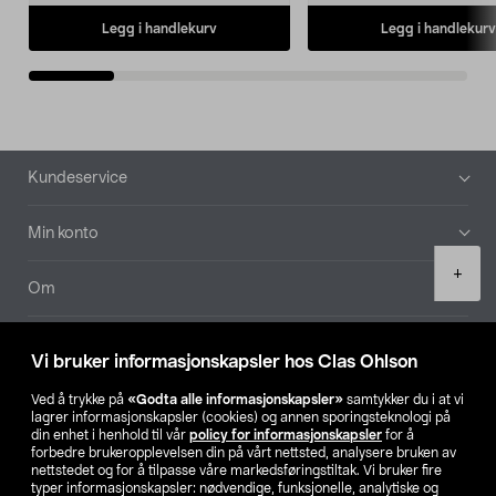
Legg i handlekurv
Legg i handlekurv
Bunntekst
Kundeservice
Min konto
Product
+
quantity
Om
Aktuelt
Vi bruker informasjonskapsler hos Clas Ohlson
Våre selskaper
Ved å trykke på
«Godta alle informasjonskapsler»
samtykker du i at vi
lagrer informasjonskapsler (cookies) og annen sporingsteknologi på
din enhet i henhold til vår
policy for informasjonskapsler
for å
Finn din butikk
forbedre brukeropplevelsen din på vårt nettsted, analysere bruken av
nettstedet og for å tilpasse våre markedsføringstiltak. Vi bruker fire
typer informasjonskapsler: nødvendige, funksjonelle, analytiske og