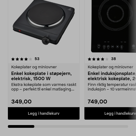
4.0 av 5 stjerner
anmeldelser
4.5 av 5 stjerner
anmeldelse
53
38
Kokeplater og miniovner
Kokeplater og miniovner
Enkel kokeplate i støpejern,
Enkel induksjonsplate
elektrisk, 1500 W
elektrisk kokeplate,
Ekstra kokeplate som varmes raskt
Finn riktig temperatur ra
opp – perfekt til enkel matlaging.
induksjon – 10 varmeinnsti
Enkel kokep...
Enkel induks...
349,00
749,00
Legg i handlekurv
Legg i handlekurv