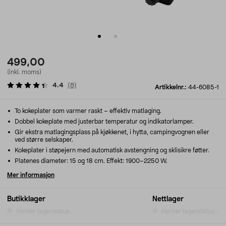
499,00
(inkl. moms)
4.4
(
8
)
Artikkelnr.:
44-6085-1
To kokeplater som varmer raskt – effektiv matlaging.
Dobbel kokeplate med justerbar temperatur og indikatorlamper.
Gir ekstra matlagingsplass på kjøkkenet, i hytta, campingvognen eller
ved større selskaper.
Kokeplater i støpejern med automatisk avstengning og sklisikre føtter.
Platenes diameter: 15 og 18 cm. Effekt: 1900–2250 W.
Mer informasjon
Butikklager
Nettlager
Henter lagerstatus...
Henter lagerstatus...