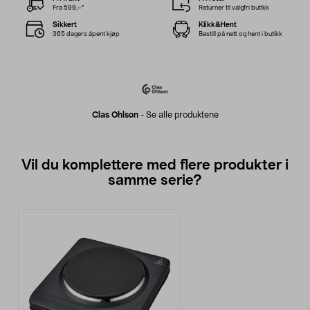
Fra 599,–*
Returner til valgfri butikk
Sikkert
Klikk&Hent
365 dagers åpent kjøp
Bestill på nett og hent i butikk
Clas Ohlson
-
Se alle produktene
Vil du komplettere med flere produkter i
samme serie?