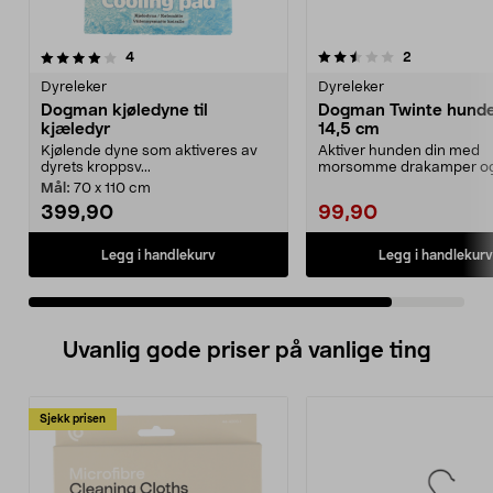
2.5 av 5 stjerner
anmeldelser
anmeldelser
4
2
Dyreleker
Dyreleker
Dogman kjøledyne til
Dogman Twinte hunde
kjæledyr
14,5 cm
Kjølende dyne som aktiveres av
Aktiver hunden din med
dyrets kroppsv...
morsomme drakamper o
apporteringsleker. Dogma
Mål:
70 x 110 cm
hu...
399,90
99,90
Legg i handlekurv
Legg i handlekurv
Uvanlig gode priser på vanlige ting
Sjekk prisen