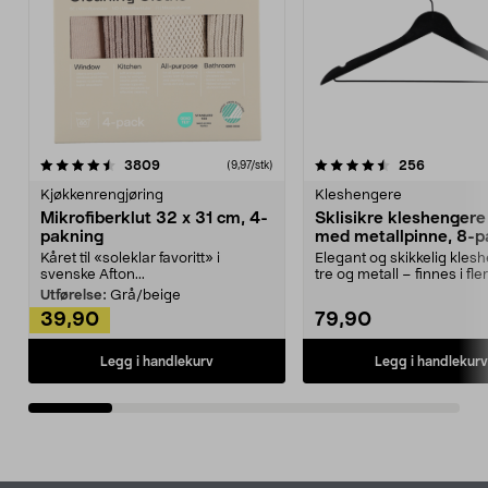
4.5av 5 stjerner
anmeldelser
4.5av 5 stjerner
anmeldels
3809
256
(9,97/stk)
Kjøkkenrengjøring
Kleshengere
Mikrofiberklut 32 x 31 cm, 4-
Sklisikre kleshengere 
pakning
med metallpinne, 8-p
Kåret til «soleklar favoritt» i
Elegant og skikkelig kles
svenske Afton...
tre og metall – finnes i fle
Kleshe...
Utførelse:
Grå/beige
39,90
79,90
Legg i handlekurv
Legg i handlekurv