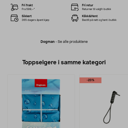
Fri frakt
Fri retur
Fra 599,–*
Returner til valgfri butikk
Sikkert
Klikk&Hent
365 dagers åpent kjøp
Bestill på nett og hent i butikk
Dogman
-
Se alle produktene
Toppselgere i samme kategori
-23%