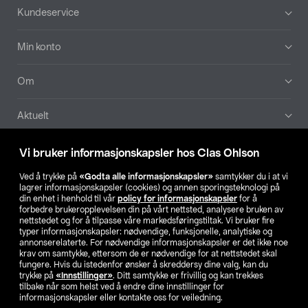
Bunntekst
Kundeservice
Min konto
Om
Aktuelt
Våre selskaper
Vi bruker informasjonskapsler hos Clas Ohlson
Ved å trykke på
«Godta alle informasjonskapsler»
samtykker du i at vi
Finn din butikk
lagrer informasjonskapsler (cookies) og annen sporingsteknologi på
din enhet i henhold til vår
policy for informasjonskapsler
for å
forbedre brukeropplevelsen din på vårt nettsted, analysere bruken av
SE
NO
FI
nettstedet og for å tilpasse våre markedsføringstiltak. Vi bruker fire
typer informasjonskapsler: nødvendige, funksjonelle, analytiske og
annonserelaterte. For nødvendige informasjonskapsler er det ikke noe
krav om samtykke, ettersom de er nødvendige for at nettstedet skal
fungere. Hvis du istedenfor ønsker å skreddersy dine valg, kan du
trykke på
«Innstillinger»
. Ditt samtykke er frivillig og kan trekkes
tilbake når som helst ved å endre dine innstillinger for
informasjonskapsler eller kontakte oss for veiledning.
Privacy statement
Medlemsvilkår
Kjøpsvilkår
For bedrifter