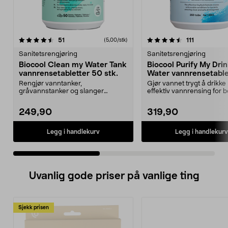
4.5 av 5 stjerner
anmeldelser
4.0 av 5 stjerner
anmeldelse
51
111
(5,00/stk)
Sanitetsrengjøring
Sanitetsrengjøring
Biocool Clean my Water Tank
Biocool Purify My Dri
vannrensetabletter 50 stk.
Water vannrensetable
250 stk.
Rengjør vanntanker,
Gjør vannet trygt å drikke
gråvannstanker og slanger
effektiv vannrensing for bo
effektivt uten å etterlate smak el...
hytte og båt. Bioco...
249,90
319,90
Legg i handlekurv
Legg i handlekurv
Uvanlig gode priser på vanlige ting
Sjekk prisen