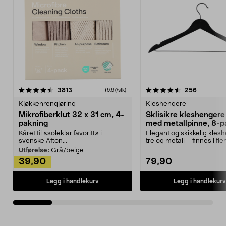
4.5av 5 stjerner
anmeldelser
4.5av 5 stjerner
anmeldels
3813
256
(9,97/stk)
Kjøkkenrengjøring
Kleshengere
Mikrofiberklut 32 x 31 cm, 4-
Sklisikre kleshengere 
pakning
med metallpinne, 8-p
Kåret til «soleklar favoritt» i
Elegant og skikkelig kles
svenske Afton...
tre og metall – finnes i fle
Kleshe...
Utførelse:
Grå/beige
39,90
79,90
Legg i handlekurv
Legg i handlekurv