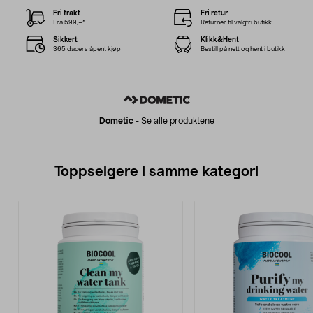
Fri frakt
Fri retur
Fra 599,–*
Returner til valgfri butikk
Sikkert
Klikk&Hent
365 dagers åpent kjøp
Bestill på nett og hent i butikk
Dometic
-
Se alle produktene
Toppselgere i samme kategori