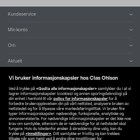
Bunntekst
Kundeservice
Min konto
Om
Aktuelt
Våre selskaper
Vi bruker informasjonskapsler hos Clas Ohlson
Ved å trykke på
«Godta alle informasjonskapsler»
samtykker du i at vi
Finn din butikk
lagrer informasjonskapsler (cookies) og annen sporingsteknologi på
din enhet i henhold til vår
policy for informasjonskapsler
for å
forbedre brukeropplevelsen din på vårt nettsted, analysere bruken av
SE
NO
FI
nettstedet og for å tilpasse våre markedsføringstiltak. Vi bruker fire
typer informasjonskapsler: nødvendige, funksjonelle, analytiske og
annonserelaterte. For nødvendige informasjonskapsler er det ikke noe
krav om samtykke, ettersom de er nødvendige for at nettstedet skal
fungere. Hvis du istedenfor ønsker å skreddersy dine valg, kan du
trykke på
«Innstillinger»
. Ditt samtykke er frivillig og kan trekkes
tilbake når som helst ved å endre dine innstillinger for