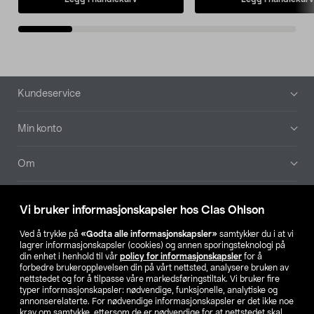
Bunntekst
Kundeservice
Min konto
Om
Aktuelt
Vi bruker informasjonskapsler hos Clas Ohlson
Våre selskaper
Ved å trykke på
«Godta alle informasjonskapsler»
samtykker du i at vi
lagrer informasjonskapsler (cookies) og annen sporingsteknologi på
din enhet i henhold til vår
policy for informasjonskapsler
for å
Finn din butikk
forbedre brukeropplevelsen din på vårt nettsted, analysere bruken av
nettstedet og for å tilpasse våre markedsføringstiltak. Vi bruker fire
typer informasjonskapsler: nødvendige, funksjonelle, analytiske og
annonserelaterte. For nødvendige informasjonskapsler er det ikke noe
SE
NO
FI
krav om samtykke, ettersom de er nødvendige for at nettstedet skal