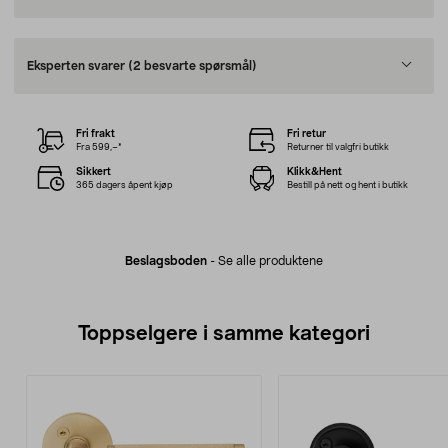
Eksperten svarer
(2 besvarte spørsmål)
Fri frakt
Fri retur
Fra 599,–*
Returner til valgfri butikk
Sikkert
Klikk&Hent
365 dagers åpent kjøp
Bestill på nett og hent i butikk
Beslagsboden
-
Se alle produktene
Toppselgere i samme kategori