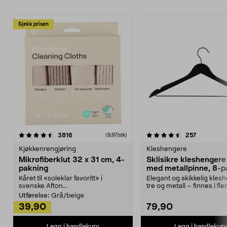
Sjekk prisen
4.5av 5 stjerner
anmeldelser
4.5av 5 stjerner
anmeldels
3816
257
(9,97/stk)
Kjøkkenrengjøring
Kleshengere
Mikrofiberklut 32 x 31 cm, 4-
Sklisikre kleshengere 
pakning
med metallpinne, 8-p
Kåret til «soleklar favoritt» i
Elegant og skikkelig kles
svenske Afton...
tre og metall – finnes i fle
Kleshe...
Utførelse:
Grå/beige
39,90
79,90
Legg i handlekurv
Legg i handlekurv