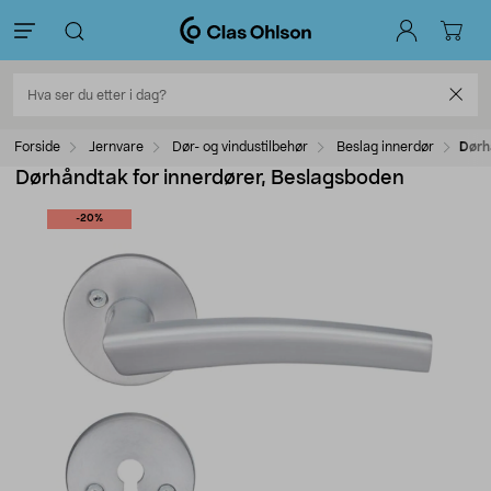
Forside
Jernvare
Dør- og vindustilbehør
Beslag innerdør
Dørh
Dørhåndtak for innerdører, Beslagsboden
-20%