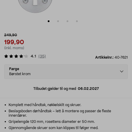
249,90
199,90
(inkl. moms)
4.1
(
35
)
Artikkelnr.:
40-7621
Select
Farge
variant
Børstet krom
Tilbudet gjelder til og med
06.02.2027
Komplett med håndtak, nøkkelskilt og skruer.
Beslagsboden dørhåndtak – lett å montere og passer de fleste
innerdører.
Gripelengde 120 mm, rosettens diameter er 50 mm.
Gjennomgående skruer som kan klippes til følger med.