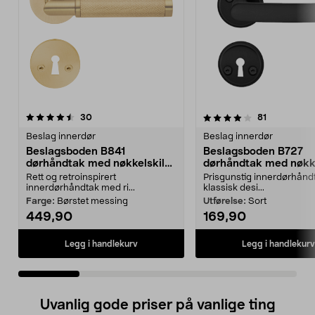
4.0 av 5 stjerner
anmeldelser
4.0 av 5 stjerner
anmeldelse
30
81
Beslag innerdør
Beslag innerdør
Beslagsboden B841
Beslagsboden B727
dørhåndtak med nøkkelskilt,
dørhåndtak med nøkke
innerdør
innerdør
Rett og retroinspirert
Prisgunstig innerdørhån
innerdørhåndtak med ri...
klassisk desi...
Farge:
Børstet messing
Utførelse:
Sort
449,90
169,90
Legg i handlekurv
Legg i handlekurv
Uvanlig gode priser på vanlige ting