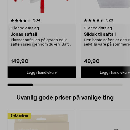
4.5 av 5 stjerner
anmeldelser
4.5 av 5 stjerner
anmeldels
504
329
Siler og dørslag
Siler og dørslag
Jonas saftsil
Silduk til saftsil
Plasser saftsilen på gryten og la
Den beste saften er den d
saften siles gjennom duken. Saftsil
selv! Ta vare på sommere
Jonas – si...
og bær. Silen ...
149,90
49,90
Legg i handlekurv
Legg i handlekurv
Uvanlig gode priser på vanlige ting
Sjekk prisen