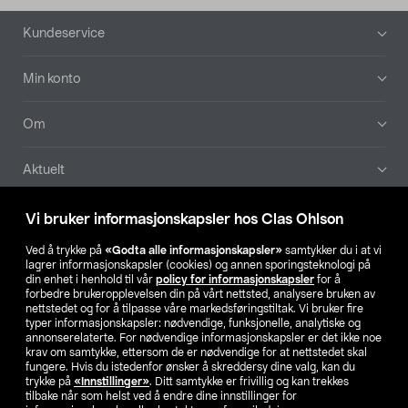
Bunntekst
Kundeservice
Min konto
Om
Aktuelt
Våre selskaper
Vi bruker informasjonskapsler hos Clas Ohlson
Ved å trykke på
«Godta alle informasjonskapsler»
samtykker du i at vi
Finn din butikk
lagrer informasjonskapsler (cookies) og annen sporingsteknologi på
din enhet i henhold til vår
policy for informasjonskapsler
for å
forbedre brukeropplevelsen din på vårt nettsted, analysere bruken av
SE
NO
FI
nettstedet og for å tilpasse våre markedsføringstiltak. Vi bruker fire
typer informasjonskapsler: nødvendige, funksjonelle, analytiske og
annonserelaterte. For nødvendige informasjonskapsler er det ikke noe
krav om samtykke, ettersom de er nødvendige for at nettstedet skal
fungere. Hvis du istedenfor ønsker å skreddersy dine valg, kan du
trykke på
«Innstillinger»
. Ditt samtykke er frivillig og kan trekkes
tilbake når som helst ved å endre dine innstillinger for