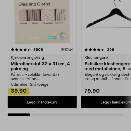
4.5av 5 stjerner
anmeldelser
4.5av 5 stjerner
anmeldels
3808
256
(9,97/stk)
Kjøkkenrengjøring
Kleshengere
Mikrofiberklut 32 x 31 cm, 4-
Sklisikre kleshengere 
pakning
med metallpinne, 8-p
Kåret til «soleklar favoritt» i
Elegant og skikkelig kles
svenske Afton...
tre og metall – finnes i fle
Kleshe...
Utførelse:
Grå/beige
39,90
79,90
Legg i handlekurv
Legg i handlekurv