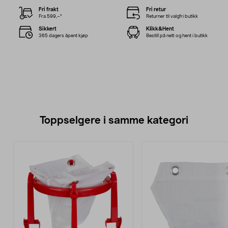
Fri frakt
Fri retur
Fra 599,–*
Returner til valgfri butikk
Sikkert
Klikk&Hent
365 dagers åpent kjøp
Bestill på nett og hent i butikk
Toppselgere i samme kategori