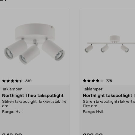
4.0 av 5 stjerner
anmeldelser
4.5 av 5 stjerner
anmeldelser
819
775
Taklamper
Taklamper
Northlight Theo takspotlight
Northlight takspotlight
Stilren takspotlight i lakkert stål. Tre
Stilren takspotlight i lakkert s
drei...
Fire dre...
Farge:
Hvit
Farge:
Hvit