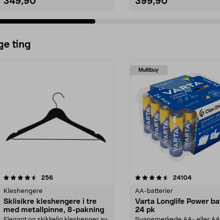
349,90
399,90
ge ting
Multibuy
4.5av 5 stjerner
anmeldelser
4.5av 5 stjerner
anmeldels
256
24104
Kleshengere
AA-batterier
Sklisikre kleshengere i tre
Varta Longlife Power ba
med metallpinne, 8-pakning
24 pk
Elegant og skikkelig kleshenger av
Svanemerkede AA- eller A