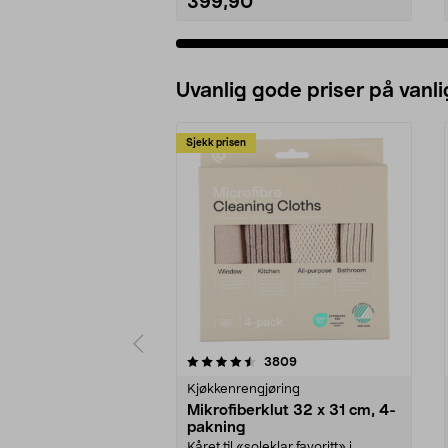
399,90
Uvanlig gode priser på vanli
Sjekk prisen
5av 5 stjerner
4.5av 5 stjerner
anmeldelser
3809
Kjøkkenrengjøring
Mikrofiberklut 32 x 31 cm, 4-
pakning
Kåret til «soleklar favoritt» i