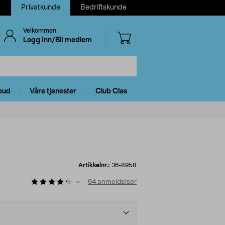
Privatkunde
Bedriftskunde
Velkommen
Logg inn/Bli medlem
bud
Våre tjenester
Club Clas
Artikkelnr.:
36-8958
94
anmeldelser