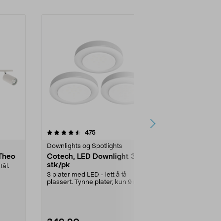
4.5 av 5 stjerner
anmeldelser
4.5
475
8
Downlights og Spotlights
Taklamper
 Theo
Cotech, LED Downlight 3
Northlight 
stk/pk
tål.
Stilren takspot
drei...
3 plater med LED - lett å få
plassert. Tynne plater, kun 9 mm,
Farge:
Svart
med Ø 67 mm. Mont...