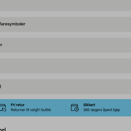
 faresymboler
er
)
Fri retur
Sikkert
Returner til valgfri butikk
365 dagers åpent kjøp
ri