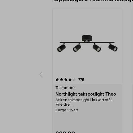
0 av 5 stjerner
4.5 av 5 stjerner
anmeldelser
775
Taklamper
Northlight takspotlight Theo
Stilren takspotlight i lakkert stål.
Fire dre...
Farge:
Svart