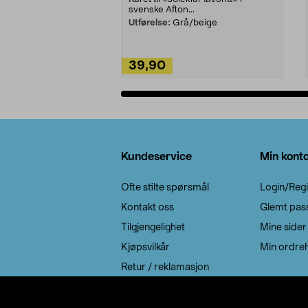
svenske Afton...
Utførelse:
Grå/beige
39,90
Legg i handlekurv
Bunntekst
Kundeservice
Min kont
Ofte stilte spørsmål
Login/Regi
Kontakt oss
Glemt pas
Tilgjengelighet
Mine sider
Kjøpsvilkår
Min ordreh
Retur / reklamasjon
EE-avfall
Cookie policy