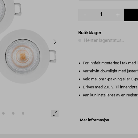
Product
quantity
Butikklager
Henter lagerstatus...
For innfelt montering i tak med
Varmhvitt downlight med juster
Velg mellom 1-pakning eller 3-p
Drives med 230 V. Til innendørs 
Kan kun installeres av en registr
Mer informasjon