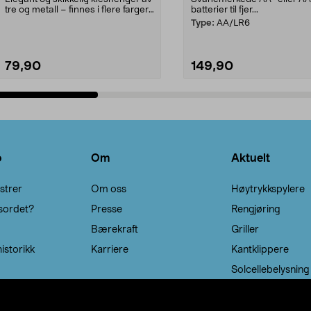
tre og metall – finnes i flere farger.
batterier til fjer...
Kleshe...
Type:
AA/LR6
79,90
149,90
Legg i handlekurv
Legg i handlekurv
o
Om
Aktuelt
strer
Om oss
Høytrykkspylere
sordet?
Presse
Rengjøring
Bærekraft
Griller
istorikk
Karriere
Kantklippere
Solcellebelysning