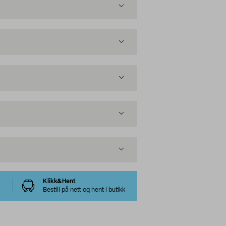
Klikk&Hent
Bestill på nett og hent i butikk