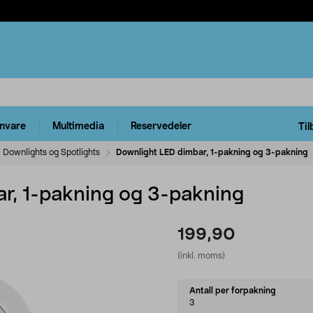
rnvare
Multimedia
Reservedeler
Til
Downlights og Spotlights
Downlight LED dimbar, 1-pakning og 3-pakning
r, 1-pakning og 3-pakning
199,90
(inkl. moms)
Select
Antall per forpakning
variant
3