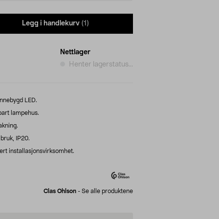
Legg i handlekurv
(1)
Nettlager
Henter lagerstatus...
 innebygd LED.
bart lampehus.
akning.
bruk, IP20.
ert installasjonsvirksomhet.
Clas Ohlson
-
Se alle produktene