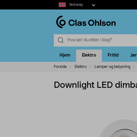
Select
Norway
market
Hjem
Elektro
Fritid
Je
Forside
Elektro
Lamper og belysning
Downlight LED dimba