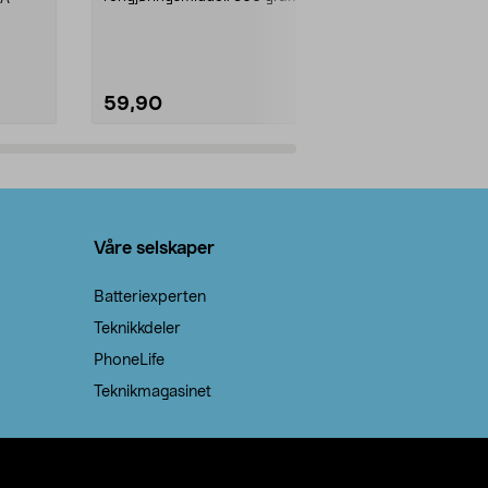
natron – til rengjøring både...
råvarer. Produ
brenner med e
59,90
69,90
Legg i handlekurv
Legg 
Våre selskaper
Batteriexperten
Teknikkdeler
PhoneLife
Teknikmagasinet