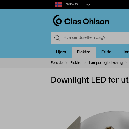
Select
Norway
market
Hjem
Elektro
Fritid
Je
Forside
Elektro
Lamper og belysning
Downlight LED for u