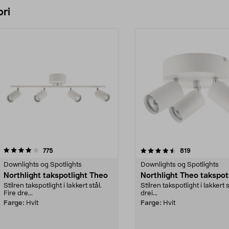
ri
4.5 av 5 stjerner
anmeldelser
4.5 av 5 stjerner
anmeldelser
775
819
Downlights og Spotlights
Downlights og Spotlights
Northlight takspotlight Theo
Northlight Theo takspot
Stilren takspotlight i lakkert stål.
Stilren takspotlight i lakkert s
Fire dre...
drei...
Farge:
Hvit
Farge:
Hvit