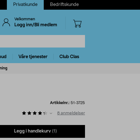
Privatkunde
Bedriftskunde
Velkommen
Logg inn/Bli medlem
bud
Våre tjenester
Club Clas
ning
Artikkelnr.:
51-3725
8
anmeldelser
Legg i handlekurv
(1)