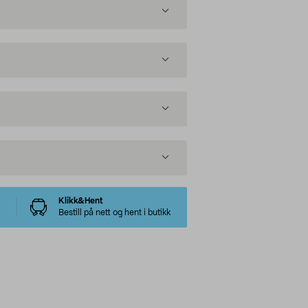
Klikk&Hent
Bestill på nett og hent i butikk