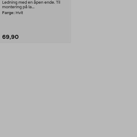
Ledning med en åpen ende. Til
montering på la...
Farge:
Hvit
69,90
Legg i handlekurv