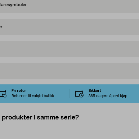
 faresymboler
er
Fri retur
Sikkert
Returner til valgfri butikk
365 dagers åpent kjøp
e produkter i samme serie?