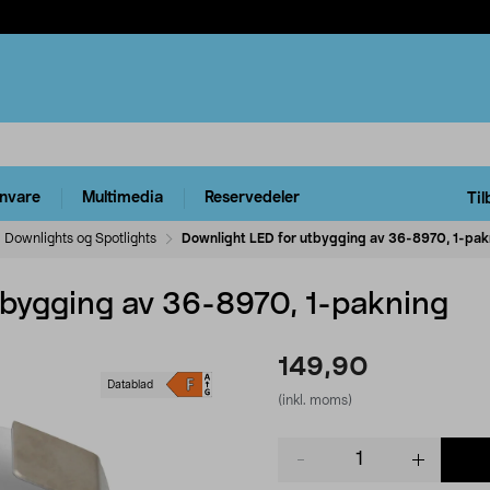
rnvare
Multimedia
Reservedeler
Til
Downlights og Spotlights
Downlight LED for utbygging av 36-8970, 1-pak
tbygging av 36-8970, 1-pakning
149,90
Datablad
(inkl. moms)
Product
quantity