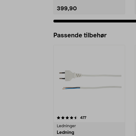
399,90
Passende tilbehør
5av 5 stjerner
4.5av 5 stjerner
anmeldelser
477
Ledninger
Ledning