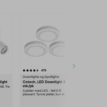
4.5 av 5 stjerner
anmeldelser
4.5
475
8
Downlights og Spotlights
Downlights og
light
Cotech, LED Downlight 3
Northlight 
stk/pk
tål. Tre
Stilren takspot
drei...
3 plater med LED - lett å få
plassert. Tynne plater, kun 9 mm,
Farge:
Svart
med Ø 67 mm. Mont...