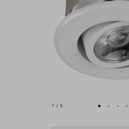
1
/
5