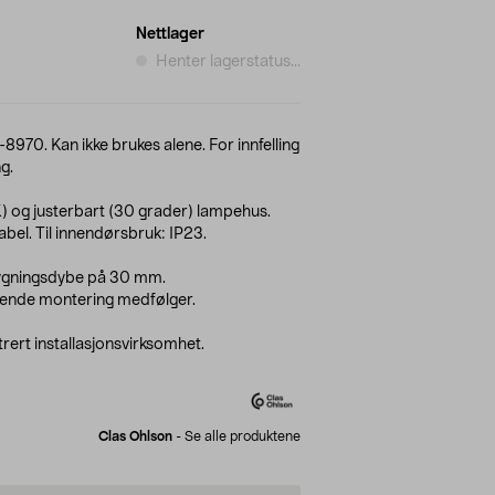
Nettlager
Henter lagerstatus...
8970. Kan ikke brukes alene. For innfelling
g.
 og justerbart (30 grader) lampehus.
bel. Til innendørsbruk: IP23.
bygningsdybe på 30 mm.
gende montering medfølger.
trert installasjonsvirksomhet.
Clas Ohlson
-
Se alle produktene