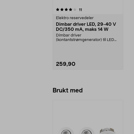
0av 5 stjerner
anmeldelser
11
Elektro reservedeler
Dimbar driver LED, 29-40 V
DC/350 mA, maks 14 W
Dimbar driver
(kontantstrømgenerator) til LED
downlights.Til downlights LED 3-
pa...
259,90
Legg i handlekurv
Brukt med