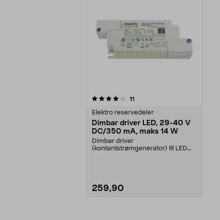
0av 5 stjerner
anmeldelser
11
Elektro reservedeler
Dimbar driver LED, 29-40 V
DC/350 mA, maks 14 W
Dimbar driver
(kontantstrømgenerator) til LED
downlights.Til downlights LED 3-
pa...
259,90
Legg i handlekurv