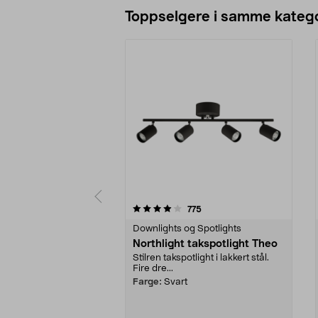
Toppselgere i samme katego
0 av 5 stjerner
4.0 av 5 stjerner
anmeldelser
775
Downlights og Spotlights
Northlight takspotlight Theo
Stilren takspotlight i lakkert stål.
Fire dre...
Farge:
Svart