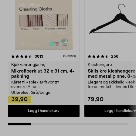
4.5av 5 stjerner
anmeldelser
4.5av 5 stjerner
anmeldels
3813
256
(9,97/stk)
Kjøkkenrengjøring
Kleshengere
Mikrofiberklut 32 x 31 cm, 4-
Sklisikre kleshengere 
pakning
med metallpinne, 8-p
Kåret til «soleklar favoritt» i
Elegant og skikkelig kles
svenske Afton...
tre og metall – finnes i fle
Kleshe...
Utførelse:
Grå/beige
39,90
79,90
Legg i handlekurv
Legg i handlekurv