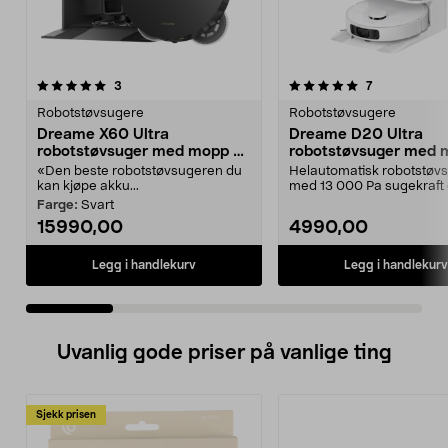
5.0 av 5 stjerner
anmeldelser
5.0 av 5 stjerner
anmeldelser
3
7
Robotstøvsugere
Robotstøvsugere
Dreame X60 Ultra
Dreame D20 Ultra
robotstøvsuger med mopp og
robotstøvsuger med 
selvtømming
hvit
«Den beste robotstøvsugeren du
Helautomatisk robotstøv
kan kjøpe akku...
med 13 000 Pa sugekraft
automatisk mopping. Drea
Farge:
Svart
15990,00
4990,00
Legg i handlekurv
Legg i handlekurv
Uvanlig gode priser på vanlige ting
Sjekk prisen