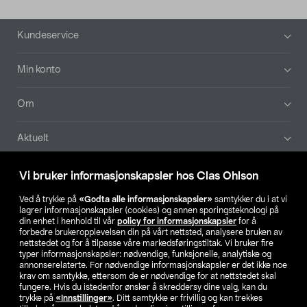
Bunntekst
Kundeservice
Min konto
Om
Aktuelt
Våre selskaper
Vi bruker informasjonskapsler hos Clas Ohlson
Ved å trykke på
«Godta alle informasjonskapsler»
samtykker du i at vi
Finn din butikk
lagrer informasjonskapsler (cookies) og annen sporingsteknologi på
din enhet i henhold til vår
policy for informasjonskapsler
for å
forbedre brukeropplevelsen din på vårt nettsted, analysere bruken av
SE
NO
FI
nettstedet og for å tilpasse våre markedsføringstiltak. Vi bruker fire
typer informasjonskapsler: nødvendige, funksjonelle, analytiske og
annonserelaterte. For nødvendige informasjonskapsler er det ikke noe
krav om samtykke, ettersom de er nødvendige for at nettstedet skal
fungere. Hvis du istedenfor ønsker å skreddersy dine valg, kan du
trykke på
«Innstillinger»
. Ditt samtykke er frivillig og kan trekkes