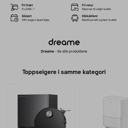
Fri frakt
Fri retur
Fra 599,–*
Returner til valgfri butikk
Sikkert
Klikk&Hent
365 dagers åpent kjøp
Bestill på nett og hent i butikk
Dreame
-
Se alle produktene
Toppselgere i samme kategori