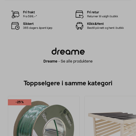
Fri frakt
Fri retur
Fra 599,–*
Returner til valgfri butikk
Sikkert
Klikk&Hent
365 dagers åpent kjøp
Bestill på nett og hent i butikk
Dreame
-
Se alle produktene
Toppselgere i samme kategori
-25%