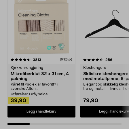
4.5av 5 stjerner
anmeldelser
4.5av 5 stjerner
anmeldels
3813
256
(9,97/stk)
Kjøkkenrengjøring
Kleshengere
Mikrofiberklut 32 x 31 cm, 4-
Sklisikre kleshengere 
pakning
med metallpinne, 8-p
Kåret til «soleklar favoritt» i
Elegant og skikkelig kles
svenske Afton...
tre og metall – finnes i fle
Kleshe...
Utførelse:
Grå/beige
39,90
79,90
Legg i handlekurv
Legg i handlekurv