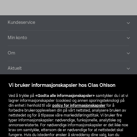
Bunntekst
Kundeservice
Min konto
Om
Aktuelt
Våre selskaper
Vi bruker informasjonskapsler hos Clas Ohlson
Ved å trykke på
«Godta alle informasjonskapsler»
samtykker du i at vi
Finn din butikk
lagrer informasjonskapsler (cookies) og annen sporingsteknologi på
din enhet i henhold til vår
policy for informasjonskapsler
for å
forbedre brukeropplevelsen din på vårt nettsted, analysere bruken av
SE
NO
FI
nettstedet og for å tilpasse våre markedsføringstiltak. Vi bruker fire
typer informasjonskapsler: nødvendige, funksjonelle, analytiske og
annonserelaterte. For nødvendige informasjonskapsler er det ikke noe
krav om samtykke, ettersom de er nødvendige for at nettstedet skal
fungere. Hvis du istedenfor ønsker å skreddersy dine valg, kan du