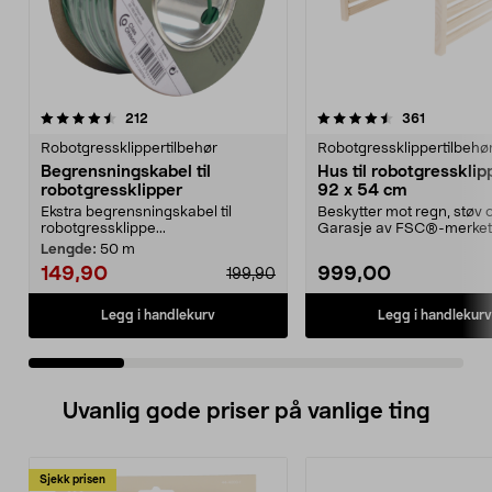
4.5 av 5 stjerner
anmeldelser
4.5 av 5 stjerner
anmeldels
212
361
Robotgressklippertilbehør
Robotgressklippertilbehø
Begrensningskabel til
Hus til robotgressklipp
robotgressklipper
92 x 54 cm
Ekstra begrensningskabel til
Beskytter mot regn, støv o
robotgressklippe...
Garasje av FSC®-merket 
Lettmontert – huset...
Lengde:
50 m
149,90
999,00
199,90
Legg i handlekurv
Legg i handlekurv
Uvanlig gode priser på vanlige ting
Sjekk prisen